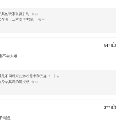
助其他玩家取得胜利
来自
和任务，从不觉得无聊。
来自
547
也不会太难
满足不同玩家的游戏需求和兴趣 ！
来自
到身临其境的沉浸感
来自
377
于简陋。