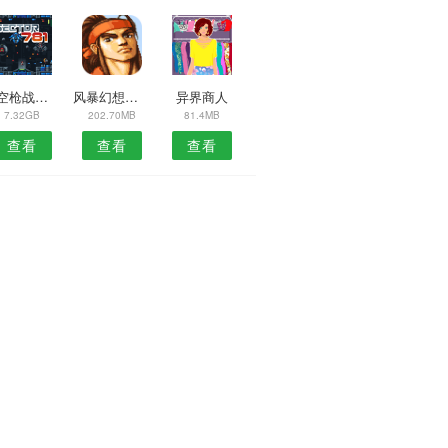
时空枪战九游版
风暴幻想应用宝
异界商人
7.32GB
202.70MB
81.4MB
查看
查看
查看