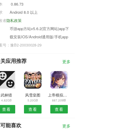
本
0.86.73
求
Android 8.0 以上
发者
隐私政策
币游app方站v5.6.2(官方网站)app下
载安装IOS/Android通用版/手机app
号：豫B2-20030028-29
相关应用推荐
更多
武林猎
风雪皇图
上帝模拟器改变命运
4.82GB
5.20GB
887.20MB
查看
查看
查看
你可能喜欢
更多