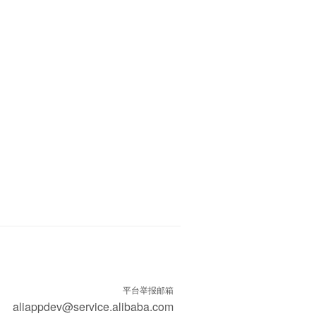
平台举报邮箱
aliappdev@service.alibaba.com