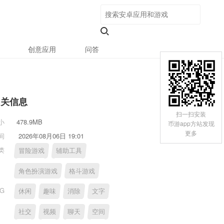
创意应用
问答
相关信息
扫一扫安装
小
478.9MB
币游app方站发现
更多
间
2026年08月06日 19:01
类
冒险游戏
辅助工具
角色扮演游戏
格斗游戏
AG
休闲
趣味
消除
文字
社交
视频
聊天
空间