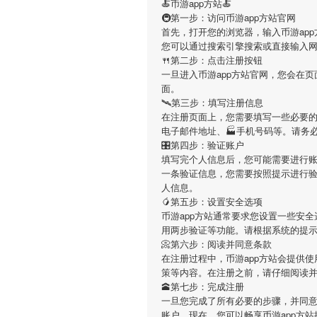
🍝币游app方站🍝
🚇第一步：访问币游app方站官网
首先，打开您的浏览器，输入币游app方站的官方网址
您可以通过搜索引擎搜索或直接输入
🍴第二步：点击注册按钮
一旦进入币游app方站官网，您会在
面。
🛰第三步：填写注册信息
在注册页面上，您需要填写一些必要的
电子邮件地址、🏭手机号码等。请务
🎛第四步：验证账户
填写完个人信息后，您可能需要进行账
一条验证信息，您需要按照提示进行
人信息。
🥭第五步：设置安全选项
币游app方站通常要求您设置一些安
用两步验证等功能。请根据系统的提
📀第六步：阅读并同意条款
在注册过程中，币游app方站会提供
策等内容。在注册之前，请仔细阅读
🕋第七步：完成注册
一旦您完成了所有必要的步骤，并同意
账户。现在，您可以畅享币游app方