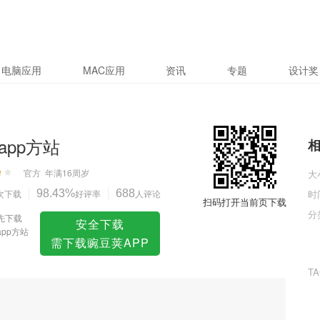
电脑应用
MAC应用
资讯
专题
设计奖
app方站
官方
年满16周岁
大
次下载
98.43%
好评率
688
人评论
时
扫码打开当前页下载
分
先下载
安全下载
app方站
需下载豌豆荚APP
T