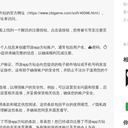
版
要
（https://www.cbigame.com/soft/45098.html）。
网址来访问。
开
页面上找到一个醒目的注册按钮。点击该按钮，您将被引导至注册页
备案
个人信息来创建币游app方站账户。通常包括用户名、🚑密码、⏱
必提供准确完整的信息，以确保顺利完成注册。
户验证。币游app方站会向您提供的电子邮件地址或手机号码发送
验证操作。这有助于确保账户的安全性，并防止不法分子滥用您的个
全选项，以增强账户的安全性。例如，可以设置安全问题和答案，启
示设置相关选项，并妥善保管相关信息，确保您的账户安全。
使用条款和规定供您阅读。这些条款包括平台的使用规范、🦴隐私政
并理解这些条款，并确保您同意并愿意遵守。
了币游app方站的条款，恭喜您！您已经成功注册了币游app方站
站提供的丰富体育赛事、🥯刺激的游戏体验以及其他令人兴奋。