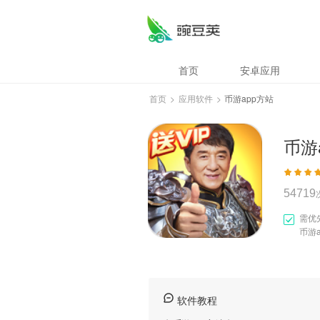
币游app方站
首页
安卓应用
首页
>
应用软件
>
币游app方站
币游
54719
需优
币游
软件教程