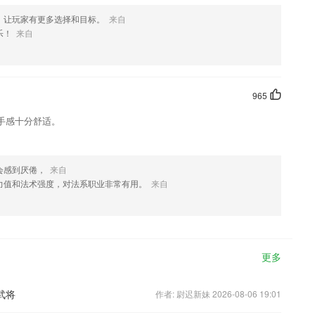
，让玩家有更多选择和目标。
来自
乐！
来自
965
手感十分舒适。
会感到厌倦，
来自
力值和法术强度，对法系职业非常有用。
来自
更多
武将
作者: 尉迟新妹 2026-08-06 19:01