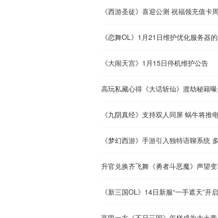
《西游圣徒》喜迎公测 祝福领充值卡
《恋舞OL》1月21日维护优化服务器
《大闹天宫》1月15日停机维护公告
高玩私藏心得《大话斩仙》渡劫秘籍曝
《九阴真经》支持双人同屏 蜗牛将推
《梦幻西游》手游引入独特语聊系统 
升官兑换齐飞舞《勇者斗恶魔》声望变
《新三国OL》14日新服“一手遮天”开
富甲一方《不只三国》怎样成为大土豪