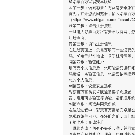
🎡彩票百万富翁安卓版🎡
🌼第一步：访问彩票百万富翁安卓版
首先，打开您的浏览器，输入彩票百
（https://www.cbigame.com/
🥡第二步：点击注册按钮
一旦进入彩票百万富翁安卓版官网，
注册页面。
⏰第三步：填写注册信息
在注册页面上，您需要填写一些必要的
码、🍹电子邮件地址、🖇手机号码
🈺第四步：验证账户
填写完个人信息后，您可能需要进行
码发送一条验证信息，您需要按照提
您的个人信息。
🆕第五步：设置安全选项
彩票百万富翁安卓版通常要求您设置
案，启用两步验证等功能。请根据系
🆚第六步：阅读并同意条款
在注册过程中，彩票百万富翁安卓版会
隐私政策等内容。在注册之前，请仔
👧第七步：完成注册
一旦您完成了所有必要的步骤，并同
万富翁安卓版账户。现在，您可以畅享