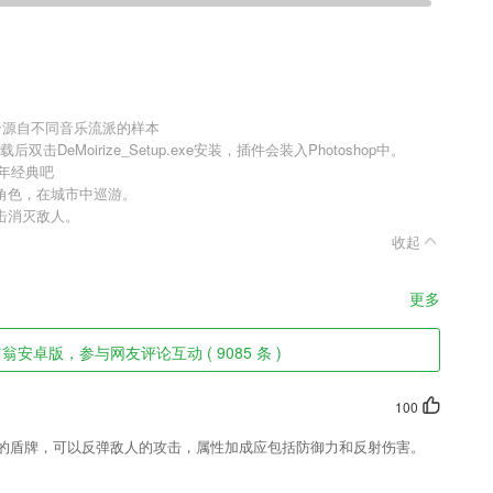
合源自不同音乐流派的样本
双击DeMoirize_Setup.exe安装，插件会装入Photoshop中。
年经典吧
角色，在城市中巡游。
击消灭敌人。
收起
更多
安卓版，参与网友评论互动 ( 9085 条 )
100
果的盾牌，可以反弹敌人的攻击，属性加成应包括防御力和反射伤害。