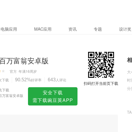
版
电脑应用
MAC应用
资讯
专题
设计奖
百万富翁安卓版
官方
年满16周岁
大
次下载
90.52%
好评率
643
人评论
时
扫码打开当前页下载
分
先下载
安全下载
百万富翁安卓版
需下载豌豆荚APP
T