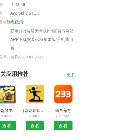
本
1.13.46
求
Android 8.5 以上
发者
隐私政策
彩票百万富翁安卓版(中国)官方网站
APP下载安装/IOS苹果版/手机通用
版
号：豫B2-20030028-29
相关应用推荐
更多
監禁中
伐伐伐伐木工安卓
仙帝苍穹
9.96GB
0.39GB
753.15MB
查看
查看
查看