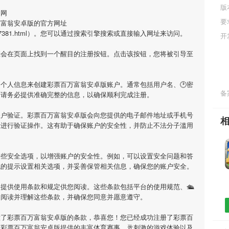
版
官网
要
万富翁安卓版的官方网址
iossoft/37381.html）。您可以通过搜索引擎搜索或直接输入网址来访问。
开
您会在页面上找到一个醒目的注册按钮。点击该按钮，您将被引导至
个人信息来创建彩票百万富翁安卓版账户。通常包括用户名、🕑密
备案
等。请务必提供准确完整的信息，以确保顺利完成注册。
账户验证。彩票百万富翁安卓版会向您提供的电子邮件地址或手机号
示进行验证操作。这有助于确保账户的安全性，并防止不法分子滥用
一些安全选项，以增强账户的安全性。例如，可以设置安全问题和答
统的提示设置相关选项，并妥善保管相关信息，确保您的账户安全。
提供使用条款和规定供您阅读。这些条款包括平台的使用规范、🛳
细阅读并理解这些条款，并确保您同意并愿意遵守。
意了彩票百万富翁安卓版的条款，恭喜您！您已经成功注册了彩票百
彩票百万富翁安卓版提供的丰富体育赛事、🥂刺激的游戏体验以及