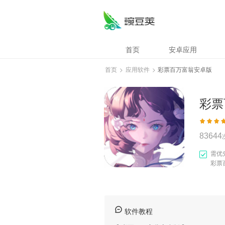
彩票百万富翁安卓
首页
安卓应用
首页
>
应用软件
>
彩票百万富翁安卓版
彩票
83644
需优
彩票
软件教程