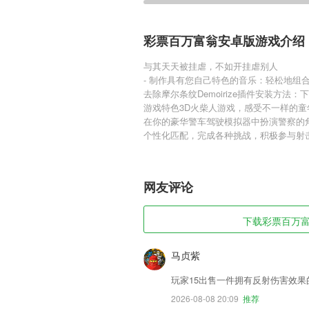
彩票百万富翁安卓版游戏介绍
与其天天被挂虐，不如开挂虐别人
- 制作具有您自己特色的音乐：轻松地组
去除摩尔条纹Demoirize插件安装方法：下载后
游戏特色3D火柴人游戏，感受不一样的童
在你的豪华警车驾驶模拟器中扮演警察的
个性化匹配，完成各种挑战，积极参与射
网友评论
下载彩票百万富翁
马贞紫
玩家15出售一件拥有反射伤害效
2026-08-08 20:09
推荐