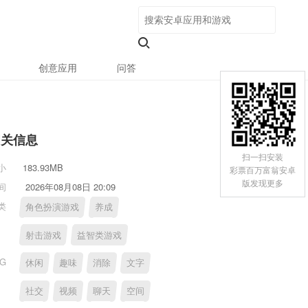
创意应用
问答
相关信息
扫一扫安装
小
183.93MB
彩票百万富翁安卓
版发现更多
间
2026年08月08日 20:09
类
角色扮演游戏
养成
射击游戏
益智类游戏
AG
休闲
趣味
消除
文字
社交
视频
聊天
空间