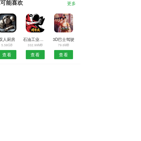
你可能喜欢
更多
双人厨房
石油工业大亨
3D巴士驾驶
5.58GB
332.99MB
79.6MB
查看
查看
查看