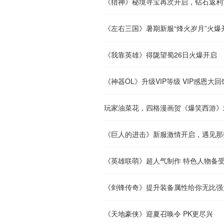
《猎神》秘境寻宝再次开启，钻石返利
《左右三国》暑期新服“烽火岁月”火爆
《我靠英雄》得陇望蜀26日火爆开启
《神器OL》升级VIP等级 VIP感恩大回
玩家油菜花，四格漫画贺《爆笑西游》
《巨人的进击》新服激情开启，遇见那
《英雄联萌》超人气制作 特色人物备
《剑锋传奇》提升装备属性给你无比强
《天地豪侠》迎夏召唤令 PK更尽兴