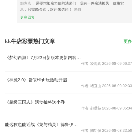
邹惠燕
：需要增加魔力值的法师们，我有一件魔法披风，价格实
惠，只需85金币，欢迎来选购！
来自
更多回复
kk牛店彩票热门文章
更多
《梦幻西游》7月22日新版本更新内容抢先体验视频
作者: 凌海真 2026-08-09 06:37
《神魔2.0》暑假High玩活动开启
作者: 堵宜山 2026-08-09 02:33
《超级三国志》活动抽将送小乔
作者: 郝瑗苑 2026-08-09 05:34
能远攻也能近战《龙与精灵》德鲁伊霸体变身视频
作者: 阙功仪 2026-08-08 22:50