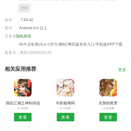
空间
版本
7.63.42
要求
Android 8.0 以上
开发者
隐私政策
kk牛店彩票v5.4.1(官方)网站/网页版登录入口/手机版APP下载
备案号：豫B2-20030028-29
相关应用推荐
更多
我在江湖之神剑传说
牛奶箱堆码
光荣的奖章
4.72GB
5.76GB
12.86MB
查看
查看
查看