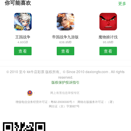
你可能喜欢
更多
王国战争
帝国战争九游版
魔物娘讨伐
4.60GB
638.8MB
95.6MB
查看
查看
查看
© 2010 至今 kk牛店彩票 版权所有。© Since 2010 daxiongtv.com . All rights
reserved.
版权保护投诉指引
・
网上有害信息举报专区
增值电信业务经营许可证：粤B2-20030330号-1
网络出版服务许可证：（署）
网出证（京）字第827号