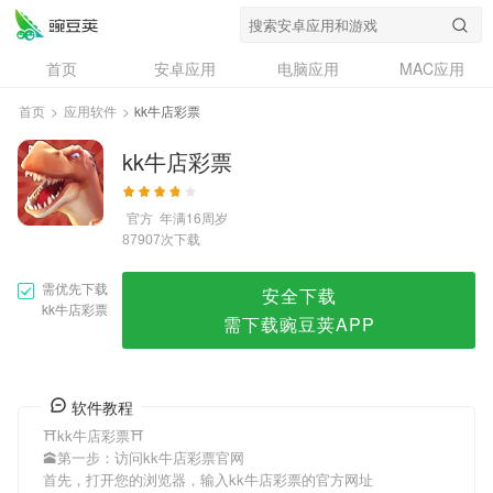
kk牛店彩票
首页
安卓应用
电脑应用
MAC应用
资讯
专题
设计奖
创意应用
首页
>
应用软件
>
kk牛店彩票
问答
kk牛店彩票
官方
年满16周岁
次下载
87907
需优先下载
安全下载
kk牛店彩票
需下载豌豆荚APP
软件教程
⛩kk牛店彩票⛩
🕋第一步：访问kk牛店彩票官网
首先，打开您的浏览器，输入kk牛店彩票的官方网址