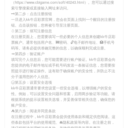
（https://www.cbigame.com/soft/40243.html）。您可以通过搜
索引擎搜索或直接输入网址来访问。
🗝第二步：点击注册按钮
一旦进入kk牛店彩票官网，您会在页面上找到一个醒目的注册按
钮。点击该按钮，您将被引导至注册页面。
🥚第三步：填写注册信息
在注册页面上，您需要填写一些必要的个人信息来创建kk牛店彩
票账户。通常包括用户名、🚒密码、🔓电子邮件地址、🏥手机号
码等。请务必提供准确完整的信息，以确保顺利完成注册。
🥕第四步：验证账户
填写完个人信息后，您可能需要进行账户验证。kk牛店彩票会向
您提供的电子邮件地址或手机号码发送一条验证信息，您需要按
照提示进行验证操作。这有助于确保账户的安全性，并防止不法
分子滥用您的个人信息。
🕟第五步：设置安全选项
kk牛店彩票通常要求您设置一些安全选项，以增强账户的安全
性。例如，可以设置安全问题和答案，启用两步验证等功能。请
根据系统的提示设置相关选项，并妥善保管相关信息，确保您的
账户安全。
⛺️第六步：阅读并同意条款
在注册过程中，kk牛店彩票会提供使用条款和规定供您阅读。这
些条款包括平台的使用规范、🚘隐私政策等内容。在注册之前，
请仔细阅读并理解这些条款，并确保您同意并愿意遵守。