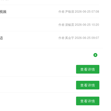
视频
作者:尹馥眉 2026-06-25 07:08
作者:湛毓震 2026-06-25 10:20
适
作者:奚会宇 2026-06-25 09:07
查看详情
查看详情
查看详情