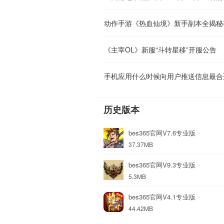
动作手游《热血仙境》新手副本全揭秘
《主宰OL》新服“斗转星移”开服公告
手机应用什么时候向用户推送信息最合
历史版本
bes365官网V7.6专业版
37.37MB
bes365官网V9.3专业版
5.3MB
bes365官网V4.1专业版
44.42MB