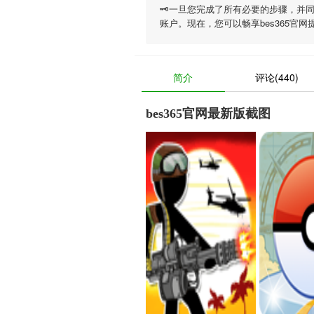
🗝一旦您完成了所有必要的步骤，并
账户。现在，您可以畅享
bes365官网
简介
评论(440)
bes365官网最新版截图