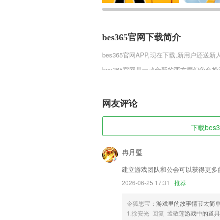
bes365官网下载简介
bes365官网
APP,现在下载,新用户还送新
bes365官网是一款全新的西方魔幻角色
戏场景，丰富多样的玩法模式，精心打造
模式，享受激情碰撞血和肉的劲爆战斗吧，喜
网友评论
bes365官网软件特色
1,让您随时随地看生意，供求商机、资产
下载bes
2,海量房源,选择你的城市即可自动显示同
3,包括的订单更完善，用户了解各类订单
冉月璧
4,详细记录每次玩魔方的时间，制作图表
建立游戏团队和公会可以获得更多
5,通过动物的尾巴猜猜是哪一种动物，让
2026-06-25 17:31
推荐
炼逻辑思维。
令狐思宝
：游戏里的故事情节太简
6,【特色租车，私人订制】匹配专业司机
1.徐安光 回复 孟敬莲
游戏中的道具
bes365官网软件优势