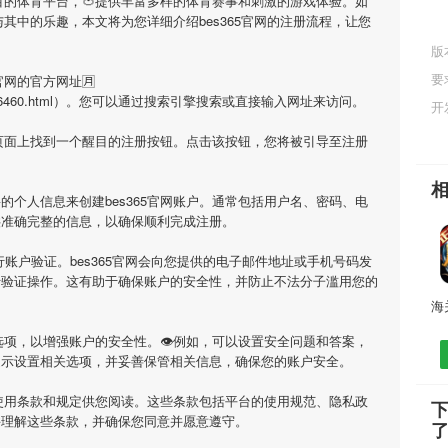
目的体育平台，🍅提供丰富多样的体育赛事和刺激的游戏体验。如
与其中的乐趣，本文将为您详细介绍
bes365官网
的注册流程，让您
版
要
官网
的官方网址🈷
iossoft/36460.html）。您可以通过搜索引擎搜索或直接输入网址来访问。
开
在页面上找到一个醒目的注册按钮。点击该按钮，您将被引导至注册
要的个人信息来创建
bes365官网
账户。通常包括用户名、密码、电
供准确完整的信息，以确保顺利完成注册。
行账户验证。
bes365官网
会向您提供的电子邮件地址或手机号码发
行验证操作。这有助于确保账户的安全性，并防止不法分子滥用您的
选项，以增强账户的安全性。👁例如，可以设置安全问题和答案，
提示设置相关选项，并妥善保管相关信息，确保您的账户安全。
使用条款和规定供您阅读。这些条款包括平台的使用规范、隐私政
下
并理解这些条款，并确保您同意并愿意遵守。