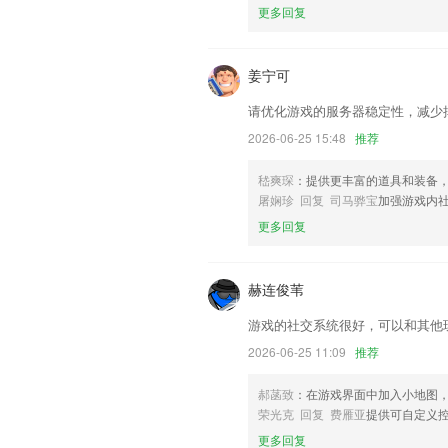
联系我们
更多回复
以上就是bes365官网的介绍，如果您
助我们更好的对产品进行优化修改。
姜宁可
请优化游戏的服务器稳定性，减少
2026-06-25 15:48
推荐
嵇爽琛
：提供更丰富的道具和装备
屠娴珍 回复 司马骅宝
加强游戏内
更多回复
赫连俊苇
游戏的社交系统很好，可以和其他
2026-06-25 11:09
推荐
郝菡致
：在游戏界面中加入小地图
荣光克 回复 费雁亚
提供可自定义
更多回复