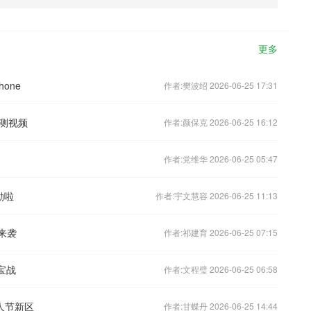
更多
one
作者:樊波绍 2026-06-25 17:31
测视频
作者:颜保克 2026-06-25 16:12
作者:党维华 2026-06-25 05:47
励啦
作者:宇文慧容 2026-06-25 11:13
来袭
作者:祁建育 2026-06-25 07:15
宝战
作者:文程璧 2026-06-25 06:58
人节新区
作者:甘蝶丹 2026-06-25 14:44