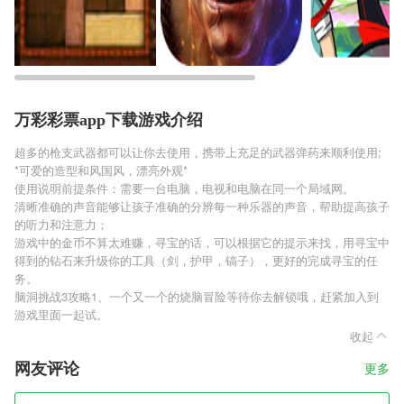
万彩彩票app下载游戏介绍
超多的枪支武器都可以让你去使用，携带上充足的武器弹药来顺利使用;
*可爱的造型和风国风，漂亮外观*
使用说明前提条件：需要一台电脑，电视和电脑在同一个局域网。
清晰准确的声音能够让孩子准确的分辨每一种乐器的声音，帮助提高孩子
的听力和注意力；
游戏中的金币不算太难赚，寻宝的话，可以根据它的提示来找，用寻宝中
得到的钻石来升级你的工具（剑，护甲，镐子），更好的完成寻宝的任
务。
脑洞挑战3攻略1、一个又一个的烧脑冒险等待你去解锁哦，赶紧加入到
游戏里面一起试。
收起
网友评论
更多