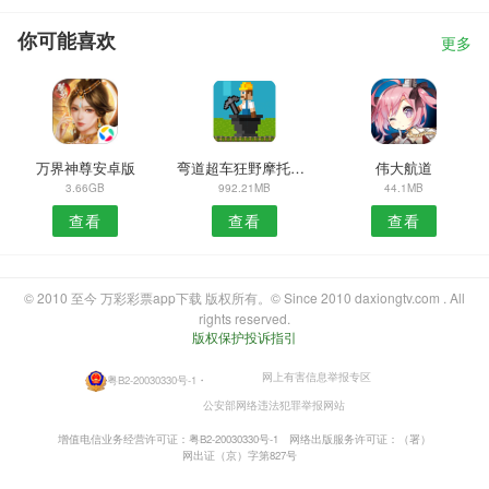
你可能喜欢
更多
万界神尊安卓版
弯道超车狂野摩托对决
伟大航道
3.66GB
992.21MB
44.1MB
查看
查看
查看
© 2010 至今 万彩彩票app下载 版权所有。© Since 2010 daxiongtv.com . All
rights reserved.
版权保护投诉指引
网上有害信息举报专区
粤B2-20030330号-1
・
公安部网络违法犯罪举报网站
增值电信业务经营许可证：粤B2-20030330号-1
网络出版服务许可证：（署）
网出证（京）字第827号