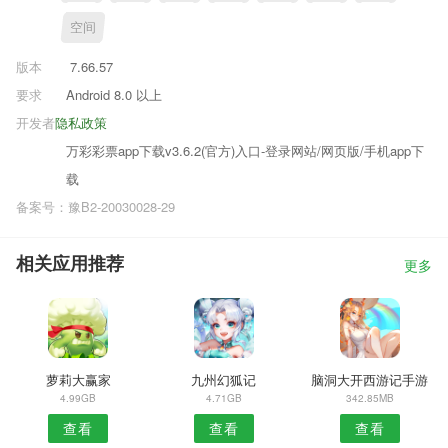
空间
版本
7.66.57
要求
Android 8.0 以上
开发者
隐私政策
万彩彩票app下载v3.6.2(官方)入口-登录网站/网页版/手机app下
载
备案号：豫B2-20030028-29
相关应用推荐
更多
萝莉大赢家
九州幻狐记
脑洞大开西游记手游
4.99GB
4.71GB
342.85MB
查看
查看
查看