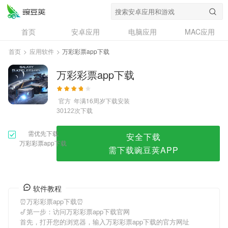
万彩彩票app下载
首页
安卓应用
电脑应用
MAC应用
资讯
专题
设计奖
创意应用
首页
>
应用软件
>
万彩彩票app下载
问答
万彩彩票app下载
官方
年满16周岁
下载安装
次下载
30122
需优先下载
安全下载
万彩彩票app下载
需下载豌豆荚APP
软件教程
⏰万彩彩票app下载⏰
🎷第一步：访问万彩彩票app下载官网
首先，打开您的浏览器，输入万彩彩票app下载的官方网址