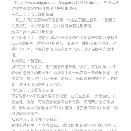
（https://www.cbigame.com/iosgame/157195.html）。您可以通
过搜索引擎搜索或直接输入网址来访问。
🦈第二步：点击注册按钮
一旦进入万彩彩票app下载官网，您会在页面上找到一个醒目的
注册按钮。点击该按钮，您将被引导至注册页面。
🆖第三步：填写注册信息
在注册页面上，您需要填写一些必要的个人信息来创建万彩彩票
app下载账户。通常包括用户名、🚨密码、🏬电子邮件地址、🍕
手机号码等。请务必提供准确完整的信息，以确保顺利完成注
册。
🐍第四步：验证账户
填写完个人信息后，您可能需要进行账户验证。万彩彩票app下
载会向您提供的电子邮件地址或手机号码发送一条验证信息，您
需要按照提示进行验证操作。这有助于确保账户的安全性，并防
止不法分子滥用您的个人信息。
📺第五步：设置安全选项
万彩彩票app下载通常要求您设置一些安全选项，以增强账户的
安全性。例如，可以设置安全问题和答案，启用两步验证等功
能。请根据系统的提示设置相关选项，并妥善保管相关信息，确
保您的账户安全。
📞第六步：阅读并同意条款
在注册过程中，万彩彩票app下载会提供使用条款和规定供您阅
读。这些条款包括平台的使用规范、🕡隐私政策等内容。在注册