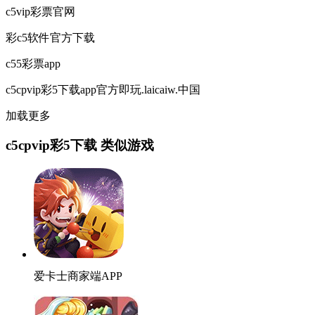
c5vip彩票官网
彩c5软件官方下载
c55彩票app
c5cpvip彩5下载app官方即玩.laicaiw.中国
加载更多
c5cpvip彩5下载 类似游戏
爱卡士商家端APP