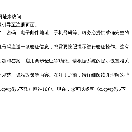
网址来访问.
将被引导至注册页面。
用户名、密码、电子邮件地址、手机号码等。请务必提供准确完整的
或手机号码发送一条验证信息，您需要按照提示进行验证操作。这有
安全问题和答案，启用两步验证等功能。请根据系统的提示设置相关
的使用规范、隐私政策等内容。在注册之前，请仔细阅读并理解这些
vip彩5下载》网站账户。现在，您可以畅享《c5cpvip彩5下