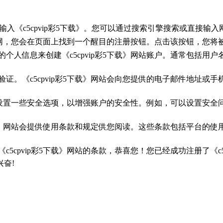
,输入《c5cpvip彩5下载》。您可以通过搜索引擎搜索或直接输入
网站官网，您会在页面上找到一个醒目的注册按钮。点击该按钮，您
的个人信息来创建《c5cpvip彩5下载》网站账户。通常包括
验证。《c5cpvip彩5下载》网站会向您提供的电子邮件地址
常要求您设置一些安全选项，以增强账户的安全性。例如，可以设置
彩5下载》网站会提供使用条款和规定供您阅读。这些条款包括平台
cpvip彩5下载》网站的条款，恭喜您！您已经成功注册了《c5cp
奋!