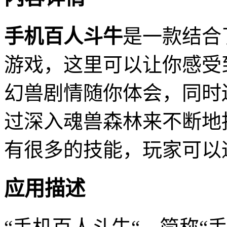
手机百人斗牛
是一款结合
游戏，这里可以让你感受
幻兽剧情随你体会，同时
过深入魂兽森林来不断地
有很多的技能，玩家可以
应用描述