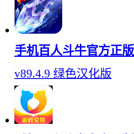
手机百人斗牛官方正版
v89.4.9 绿色汉化版