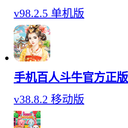
v98.2.5 单机版
手机百人斗牛官方正版
v38.8.2 移动版