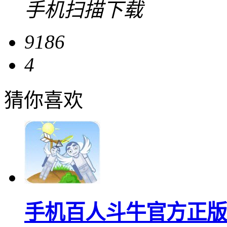
手机扫描下载
9186
4
猜你喜欢
手机百人斗牛官方正版