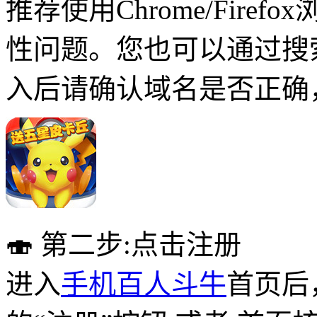
推荐使用Chrome/Fire
性问题。您也可以通过搜
入后请确认域名是否正确
🍣 第二步:点击注册
进入
手机百人斗牛
首页后