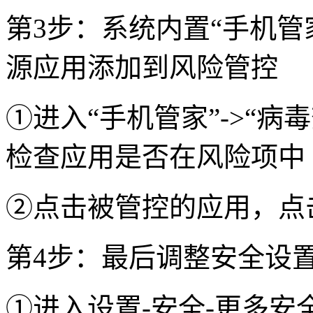
第3步：系统内置“手机管
源应用添加到风险管控
①进入“手机管家”->“病毒
检查应用是否在风险项中
②点击被管控的应用，点
第4步：最后调整安全设
①进入设置-安全-更多安