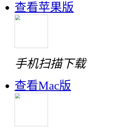
查看苹果版
手机扫描下载
查看Mac版