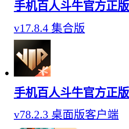
手机百人斗牛官方正版
v17.8.4 集合版
手机百人斗牛官方正版
v78.2.3 桌面版客户端