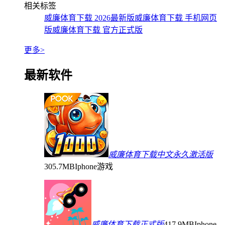
相关标签
威廉体育下载 2026最新版
威廉体育下载 手机网页
版
威廉体育下载 官方正式版
更多>
最新软件
威廉体育下载中文永久激活版
305.7MB
Iphone游戏
威廉体育下载正式版
417.9MB
Iphone