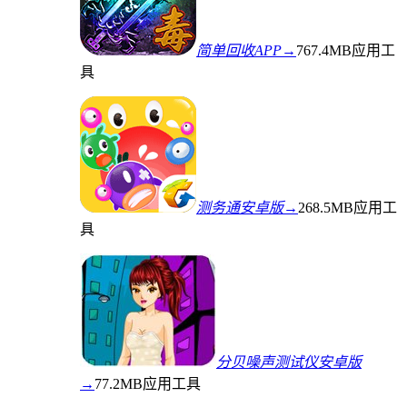
简单回收APP→
767.4MB
应用工
具
测务通安卓版→
268.5MB
应用工
具
分贝噪声测试仪安卓版
→
77.2MB
应用工具