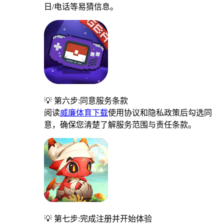
日/电话等易猜信息。
💡 第六步:同意服务条款
阅读
威廉体育下载
使用协议和隐私政策后勾选同
意，确保您清楚了解服务范围与责任条款。
💡 第七步:完成注册并开始体验