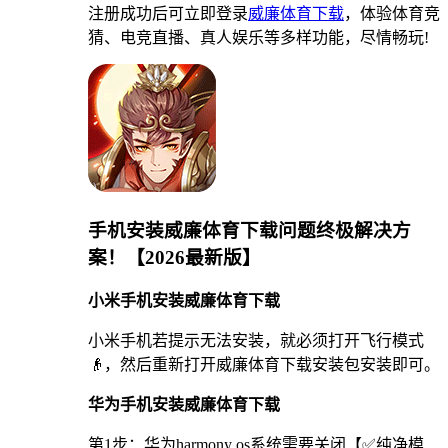
注册成功后可立即登录
威廉体育下载
，体验体育竞
猜、电竞直播、真人娱乐等多样功能，尽情畅玩!
手机安装威廉体育下载问题终极解决方
案！【2026最新版】
小米手机安装威廉体育下载
小米手机若提示无法安装，就必须打开飞行模式
👴，然后重新打开威廉体育下载安装包安装即可。
华为手机安装威廉体育下载
第1步：华为harmony os系统需要关闭【✅纯净模