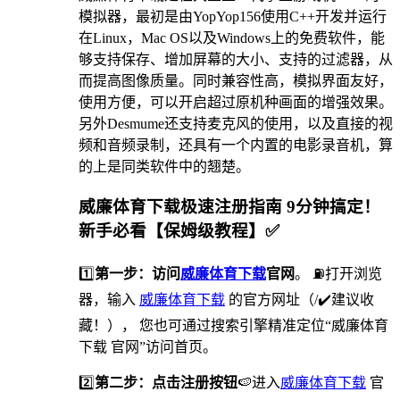
模拟器，最初是由YopYop156使用C++开发并运行
在Linux，Mac OS以及Windows上的免费软件，能
够支持保存、增加屏幕的大小、支持的过滤器，从
而提高图像质量。同时兼容性高，模拟界面友好，
使用方便，可以开启超过原机种画面的增强效果。
另外Desmume还支持麦克风的使用，以及直接的视
频和音频录制，还具有一个内置的电影录音机，算
的上是同类软件中的翘楚。
威廉体育下载极速注册指南 9分钟搞定！
新手必看【保姆级教程】✅
1️⃣
第一步：访问
威廉体育下载
官网
。 ⛽️打开浏览
器，输入
威廉体育下载
的官方网址（/✔️建议收
藏！）， 您也可通过搜索引擎精准定位“威廉体育
下载 官网”访问首页。
2️⃣
第二步：点击注册按钮
🍉进入
威廉体育下载
官