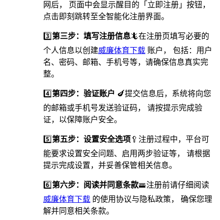
网后， 页面中会显示醒目的「立即注册」按钮，
点击即刻跳转至全智能化注册界面。
3️⃣
第三步：填写注册信息
🦎在注册页填写必要的
个人信息以创建
威廉体育下载
账户， 包括：用户
名、密码、邮箱、手机号等，请确保信息真实完
整。
4️⃣
第四步：验证账户
🍆提交信息后，系统将向您
的邮箱或手机号发送验证码， 请按提示完成验
证，以保障账户安全。
5️⃣
第五步：设置安全选项
🥄️注册过程中，平台可
能要求设置安全问题、启用两步验证等， 请根据
提示完成设置，并妥善保管相关信息。
6️⃣
第六步：阅读并同意条款
🚟注册前请仔细阅读
威廉体育下载
的使用协议与隐私政策， 确保您理
解并同意相关条款。