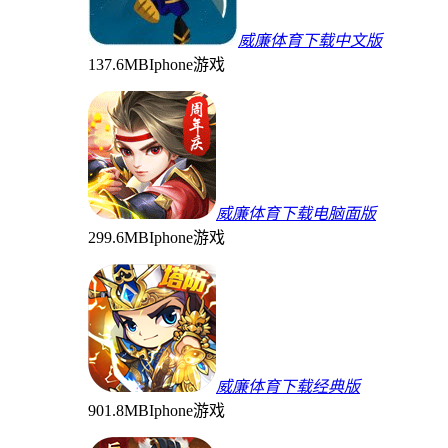
威廉体育下载中文版
137.6MB
Iphone游戏
威廉体育下载电脑面版
299.6MB
Iphone游戏
威廉体育下载经典版
901.8MB
Iphone游戏