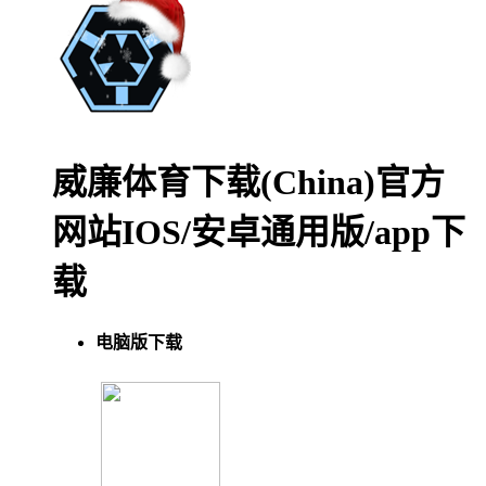
威廉体育下载(China)官方
网站IOS/安卓通用版/app下
载
电脑版下载