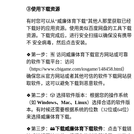
③使用下载资源
有时您可以从“威廉体育下载”其他人那里获取已经
下载好的应用资源。使用类似百度网盘的工具下载
资源。下载完成后，进行安全扫描以确保没有携带
不 安全病毒，然后点击安装。
🍀第一步：🈶 访问威廉体育下载官方网站或可靠
的软件下载平台：访问
（https://www.cbigame.com/iosgame/148458.html）
确保您从官方网站或者其他可信的软件下载网站获
取软件，这可以避免下载到恶意软件。
🍀第二步：🎲 选择软件版本：根据您的操作系统
（如
Windows、Mac、Linux
）选择合适的软件版
本。有时候还需要根据系统的位数（32位或64位）
来选择威廉体育下载。
🍀第三步：🚋
下载威廉体育下载软件
：点击下载链