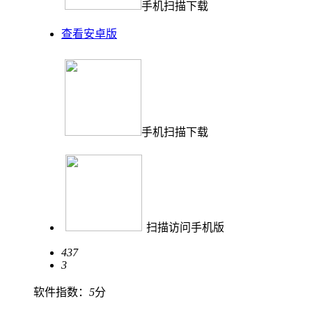
手机扫描下载
查看安卓版
手机扫描下载
扫描访问手机版
437
3
软件指数：
5
分