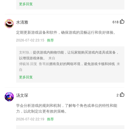
更多回复
会员等级权益全新升级，会员价免费升房出游礼包酒店入住权益开启！
OA审批新增草稿箱，复杂表单可一键保存，快速启用，员工使用更方
水清雅
618
便。
定期更新游戏设备和软件，确保游戏的流畅运行和良好体验。
修复阅读漫画出现位置定位不正确BUG；
2026-07-02 23:15
推荐
优化用户的操作体验
优化系统设置，更新BUG
支时纨
：提供游戏内购物功能，让玩家能购买游戏内道具或装备，
以增强游戏体验。
来自
商家可使用验证码登录，登录更快捷。
傅毓旭 回复 鲁苇姬
拥有良好的网络环境，避免游戏卡顿和掉线
来
联系我们
自
以上就是澳门特一肖一码免费提的介绍，如果您喜欢这款软件，您可以到
更多回复
应用商店进行打分评论，说出您的使用经历，以帮助我们更好的对产品进
行优化修改。
汤文琛
2
学会分析游戏的规则和机制，了解每个角色或单位的特性和能
力，以此制定出更有效的策略。
2026-07-02 22:19
推荐