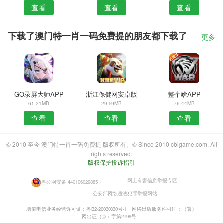
查看
查看
查看
下载了澳门特一肖一码免费提的朋友都下载了
更多
GO录屏大师APP
浙江保健网安卓版
整个啥APP
61.21MB
29.59MB
76.44MB
查看
查看
查看
© 2010 至今 澳门特一肖一码免费提 版权所有。© Since 2010 cbigame.com. All
rights reserved.
版权保护投诉指引
网上有害信息举报专区
粤公网安备 440106029885
・
公安部网络违法犯罪举报网站
增值电信业务经营许可证：粤B2-20030330号-1
网络出版服务许可证：（署）
网出证（京）字第2799号