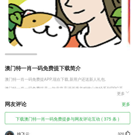
澳门特一肖一码免费提下载简介
澳门特一肖一码免费提
APP,现在下载,新用户还送新人礼包.
澳门特一肖一码免费提是一款非常高清画质并精致山海经系列RPG手
更多
游，多支线剧情开启，转职互动，多样的挑战来袭，随意解锁神器，赶尽
杀绝妖魔，更多精彩等你体验，神秘大招释放，碾压诸神妖魔，肆虐砍
网友评论
更多
杀，盛世仙途自由闯荡，横行天地之间，超大的地图探索，等级装备收
集，大型团战竞技开启，尽情的打怪除魔，割草问鼎天地，一切等你来主
宰。
下载澳门特一肖一码免费提参与网友评论互动 ( 375 条 )
澳门特一肖一码免费提软件特色
姚飞云
320