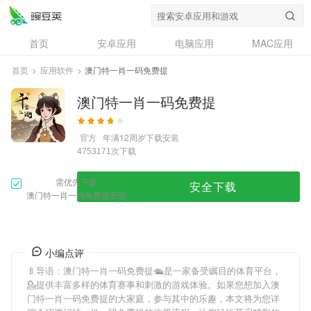
首页
安卓应用
电脑应用
MAC应用
资讯
专题
设计奖
创意应用
首页
>
应用软件
>
澳门特一肖一码免费提
问答
澳门特一肖一码免费提
官方
年满12周岁
下载安装
次下载
4753171
需优先下载
安全下载
澳门特一肖一码免费提安装
小编点评
🍼导语：
澳门特一肖一码免费提
🛳是一家备受瞩目的体育平台，
💁提供丰富多样的体育赛事和刺激的游戏体验。如果您想加入
澳
门特一肖一码免费提
的大家庭，参与其中的乐趣，本文将为您详