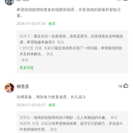
1,一键扫描，方便快捷操作；
希望游戏能增加更多的地图和场景，丰富游戏的探索和冒险元
2,*目标当前所在位置的街景查看；
素。
3,一个特别流畅的运输平台，提供了超多不同类型的货车。
2026-07-03 01:24
推荐
4,精准的“三农”新闻资讯推荐。
倪冰子
：最近在玩一款新游戏，虽然是菜鸟，但是很喜欢这种挑战
5,知识归纳，定理、方法、解题重点归纳。
感，希望能越来越强大
来自
6,自主学习引擎、学习管理系统
1.舒纪霞 回复 袁豪武
最近游戏里出现了一些问题，希望能找到技
术支持来解决。
来自
澳门特一肖一码免费提软件优势
来自
1.主题讨论，在教学课程中参与主体讨论，很多问题互动，课堂上积极的
更多回复
交流
2.英语题库：名师精选英语考题，听力阅读翻译写作，逐个专项强化模拟
柳贤彦
16
训练；
珍稀装备，增加体力恢复速度，长久战斗
3.· 好友关注模块让你看到好友的练习情况.
2026-07-03 00:27
推荐
4.卓灿教育国际集团旗下品牌
5.三分钟快学只要你敢于尝试，一节公开课就能为你打开新世界的大门。
屈荣会
：游戏的技能系统设计精妙，让人有挑战的乐趣。
来自
荀程明 回复 别蕊辰
培养宠物或坐骑，提升它们的能力，并在战斗
6.知识点练习,查漏补缺,循序渐进
中发挥辅助作用。
来自
澳门特一肖一码免费提更新了什么?