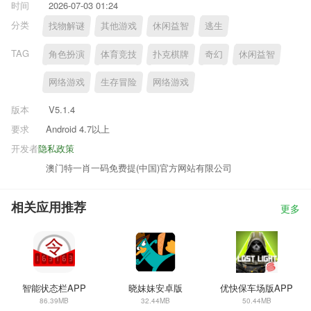
时间
2026-07-03 01:24
分类
找物解谜
其他游戏
休闲益智
逃生
TAG
角色扮演
体育竞技
扑克棋牌
奇幻
休闲益智
网络游戏
生存冒险
网络游戏
版本
V5.1.4
要求
Android 4.7以上
开发者
隐私政策
澳门特一肖一码免费提(中国)官方网站有限公司
相关应用推荐
更多
智能状态栏APP
晓妹妹安卓版
优快保车场版APP
86.39MB
32.44MB
50.44MB