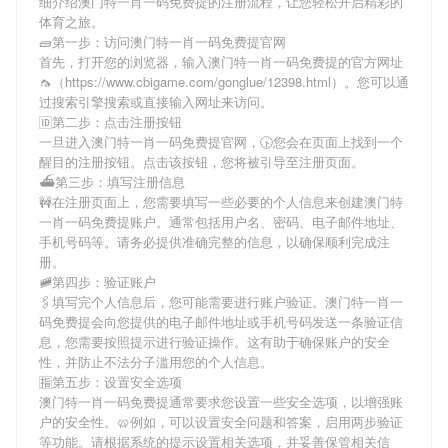
细介绍
澳门特一肖一码免费提
的注册流程，让您轻松开启精彩的
体育之旅。
🧱第一步：访问澳门特一肖一码免费提官网
首先，打开您的浏览器，输入
澳门特一肖一码免费提
的官方网址
🦟（https://www.cbigame.com/gonglue/12398.html）。您可以通
过搜索引擎搜索或直接输入网址来访问。
🆔第二步：点击注册按钮
一旦进入
澳门特一肖一码免费提
官网，🕟您会在页面上找到一个
醒目的注册按钮。点击该按钮，您将被引导至注册页面。
⛴第三步：填写注册信息
🚧在注册页面上，您需要填写一些必要的个人信息来创建
澳门特
一肖一码免费提
账户。通常包括用户名、密码、电子邮件地址、
手机号码等。请务必提供准确完整的信息，以确保顺利完成注
册。
🚞第四步：验证账户
🖇填写完个人信息后，您可能需要进行账户验证。
澳门特一肖一
码免费提
会向您提供的电子邮件地址或手机号码发送一条验证信
息，您需要按照提示进行验证操作。这有助于确保账户的安全
性，并防止不法分子滥用您的个人信息。
🈯第五步：设置安全选项
澳门特一肖一码免费提
通常要求您设置一些安全选项，以增强账
户的安全性。🥨例如，可以设置安全问题和答案，启用两步验证
等功能。请根据系统的提示设置相关选项，并妥善保管相关信