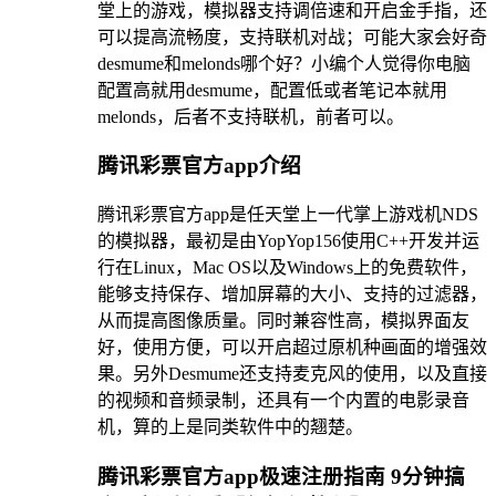
堂上的游戏，模拟器支持调倍速和开启金手指，还
可以提高流畅度，支持联机对战；可能大家会好奇
desmume和melonds哪个好？小编个人觉得你电脑
配置高就用desmume，配置低或者笔记本就用
melonds，后者不支持联机，前者可以。
腾讯彩票官方app介绍
腾讯彩票官方app是任天堂上一代掌上游戏机NDS
的模拟器，最初是由YopYop156使用C++开发并运
行在Linux，Mac OS以及Windows上的免费软件，
能够支持保存、增加屏幕的大小、支持的过滤器，
从而提高图像质量。同时兼容性高，模拟界面友
好，使用方便，可以开启超过原机种画面的增强效
果。另外Desmume还支持麦克风的使用，以及直接
的视频和音频录制，还具有一个内置的电影录音
机，算的上是同类软件中的翘楚。
腾讯彩票官方app极速注册指南 9分钟搞