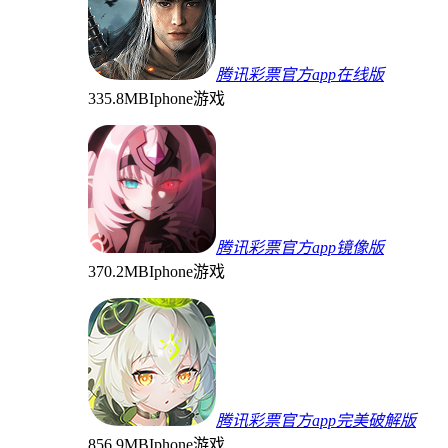
腾讯彩票官方app在线版
335.8MB
Iphone游戏
腾讯彩票官方app镜像版
370.2MB
Iphone游戏
腾讯彩票官方app完美破解版
856.9MB
Iphone游戏