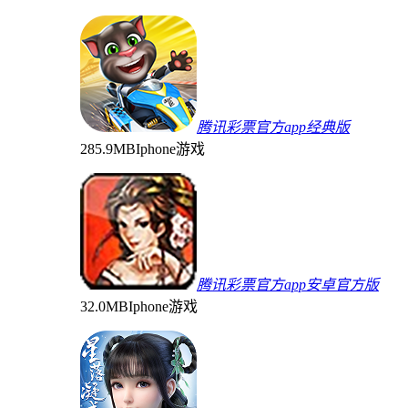
腾讯彩票官方app经典版
285.9MB
Iphone游戏
腾讯彩票官方app安卓官方版
32.0MB
Iphone游戏