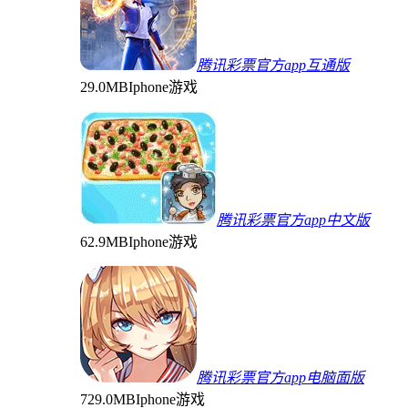
腾讯彩票官方app互通版
29.0MB
Iphone游戏
腾讯彩票官方app中文版
62.9MB
Iphone游戏
腾讯彩票官方app电脑面版
729.0MB
Iphone游戏