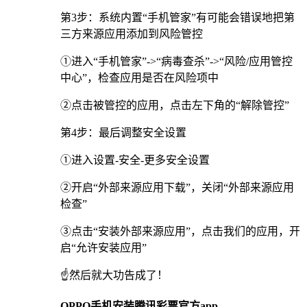
第3步：系统内置“手机管家”有可能会错误地把第
三方来源应用添加到风险管控
①进入“手机管家”->“病毒查杀”->“风险/应用管控
中心”，检查应用是否在风险项中
②点击被管控的应用，点击左下角的“解除管控”
第4步：最后调整安全设置
①进入设置-安全-更多安全设置
②开启“外部来源应用下载”，关闭“外部来源应用
检查”
③点击“安装外部来源应用”，点击我们的应用，开
启“允许安装应用”
☝️然后就大功告成了！
OPPO手机安装腾讯彩票官方app