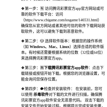
🍀第一步：🈶 访问腾讯彩票官方app官方网站或可
靠的软件下载平台：访问
（https://www.cbigame.com/iosgame/146531.html）
确保您从官方网站或者其他可信的软件下载网站获
取软件，这可以避免下载到恶意软件。
🍀第二步：🎲 选择软件版本：根据您的操作系统
（如
Windows、Mac、Linux
）选择合适的软件版
本。有时候还需要根据系统的位数（32位或64位）
来选择腾讯彩票官方app。
🍀第三步：🈚
下载腾讯彩票官方app软件
：点击下
载链接或按钮开始下载。根据您的浏览器设置，可
能会询问您保存位置。
🍀第四步：🐡检查并安装软件： 在安装前，您可
以使用
杀毒软件
对下载的文件进行扫描，确保腾
讯彩票官方app软件安全无恶意代码。 双击下载的
安装文件开始安装过程。根据提示完成安装步骤，