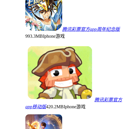
腾讯彩票官方app周年纪念版
993.3MB
Iphone游戏
腾讯彩票官方
app移动版
420.2MB
Iphone游戏