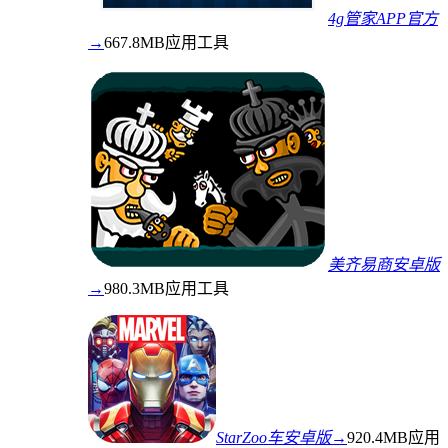
4g管家APP官方
→
667.8MB
应用工具
美齐易商安卓版
→
980.3MB
应用工具
StarZoo车安卓版→
920.4MB
应用