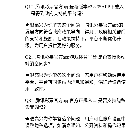
Q1：腾讯彩票官方app最新版本v2.8.95APP下载入
口 是得到政府支持的平台吗？
🍁很高兴为你解答这个问题！腾讯彩票官方app的
发展方向符合政府政策导向，得到了政府相关部门
的支持和鼓励。在政策扶持下，平台不断优化升
级，为用户提供更好的服务。
Q2：腾讯彩票官方app游戏体育平台 是否支持移动
端消息同步？
🍁很高兴为你解答这个问题！若用户在移动端使用
平台，平台可同步站内消息和通知，保证跨设备使
用一致性。
Q3：腾讯彩票官方app官方正规入口 是否支持隐私
设置调整？
🍁很高兴为你解答这个问题！用户可在账户设置中
调整隐私选项，如消息通知、公开资料和操作记录