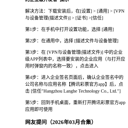
解决方法：下载安装后，在[设置] > [通用] > [VPN
与设备管理(描述文件)] > [证书] >[信任]
第1步：在手机中打开设置功能，选择 [通用]
第2步：在通用中，选择 [描述文件与设备管理]
第3步：在 [VPN与设备管理(描述文件)] 中的企业
级APP列表中，选择要安装的企业应用（与打开应
用时弹窗内的名称一致），点击进入
第4步：进入企业签名页面后，确认企业签名中的
公司名称与应用名称【腾讯彩票官方app】后，点
击 [信任"Hangzhou Langhe Technology Co., Ltd."]
第5步：回到手机桌面，重新打开腾讯彩票官方app
应用即可使用
网友提问（2026年03月合集）