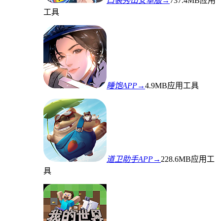
口袋秀山安卓版→
737.4MB
应用
工具
睡饱APP→
4.9MB
应用工具
道卫助手APP→
228.6MB
应用工
具