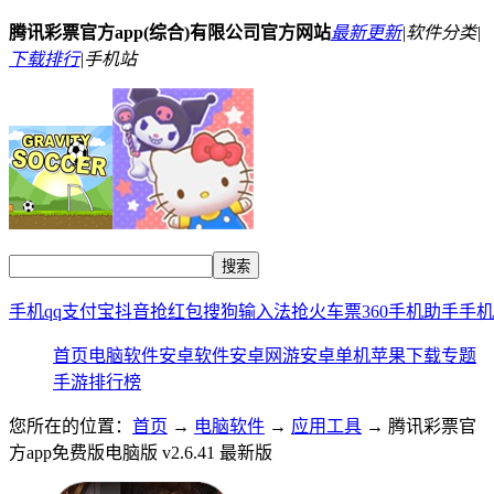
腾讯彩票官方app(综合)有限公司官方网站
最新更新
|
软件分类|
下载排行
|
手机站
手机qq
支付宝
抖音
抢红包
搜狗输入法
抢火车票
360手机助手
手机
首页
电脑软件
安卓软件
安卓网游
安卓单机
苹果下载
专题
手游排行榜
您所在的位置：
首页
→
电脑软件
→
应用工具
→ 腾讯彩票官
方app免费版电脑版 v2.6.41 最新版