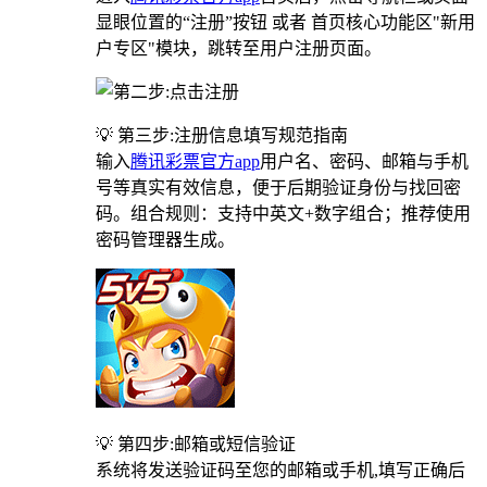
显眼位置的“注册”按钮 或者 首页核心功能区"新用
户专区"模块，跳转至用户注册页面。
💡 第三步:注册信息填写规范指南
输入
腾讯彩票官方app
用户名、密码、邮箱与手机
号等真实有效信息，便于后期验证身份与找回密
码。组合规则：支持中英文+数字组合；推荐使用
密码管理器生成。
💡 第四步:邮箱或短信验证
系统将发送验证码至您的邮箱或手机,填写正确后