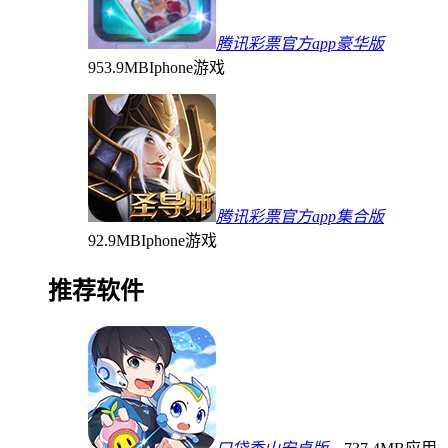
腾讯彩票官方app豪华版
953.9MB
Iphone游戏
腾讯彩票官方app集合版
92.9MB
Iphone游戏
推荐软件