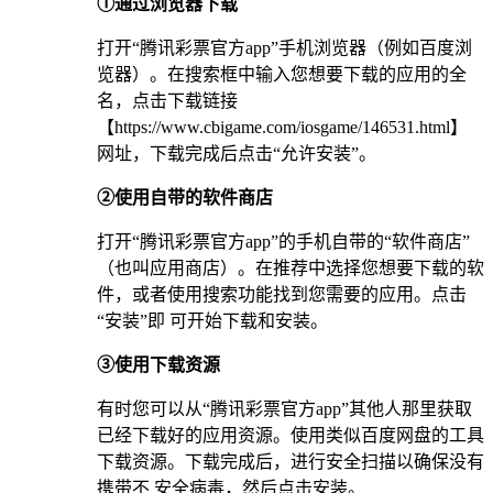
①通过浏览器下载
打开“腾讯彩票官方app”手机浏览器（例如百度浏
览器）。在搜索框中输入您想要下载的应用的全
名，点击下载链接
【https://www.cbigame.com/iosgame/146531.html】
网址，下载完成后点击“允许安装”。
②使用自带的软件商店
打开“腾讯彩票官方app”的手机自带的“软件商店”
（也叫应用商店）。在推荐中选择您想要下载的软
件，或者使用搜索功能找到您需要的应用。点击
“安装”即 可开始下载和安装。
③使用下载资源
有时您可以从“腾讯彩票官方app”其他人那里获取
已经下载好的应用资源。使用类似百度网盘的工具
下载资源。下载完成后，进行安全扫描以确保没有
携带不 安全病毒，然后点击安装。