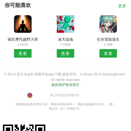
你可能喜欢
更多
疯狂摩托越野大师
凌天战魂
生存冒险逃生
3.62GB
7.99MB
5.4MB
查看
查看
查看
© 2010 至今 6up扑克网手机app下载 版权所有。© Since 2010 daxiongtv.com .
All rights reserved.
版权保护投诉指引
・
网上有害信息举报专区
增值电信业务经营许可证：粤B2-20030330号-1
网络出版服务许可证：（署）
网出证（京）字第827号