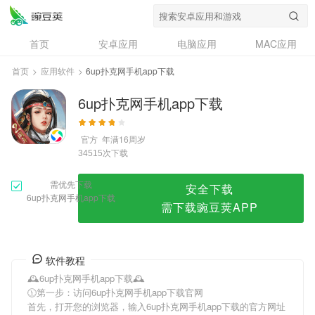
6up扑克网手机app下载
首页
安卓应用
电脑应用
MAC应用
资讯
专题
设计奖
创意应用
首页
>
应用软件
>
6up扑克网手机app下载
问答
6up扑克网手机app下载
官方
年满16周岁
次下载
34515
需优先下载
安全下载
6up扑克网手机app下载
需下载豌豆荚APP
软件教程
🕰6up扑克网手机app下载🕰
🕦第一步：访问6up扑克网手机app下载官网
首先，打开您的浏览器，输入6up扑克网手机app下载的官方网址