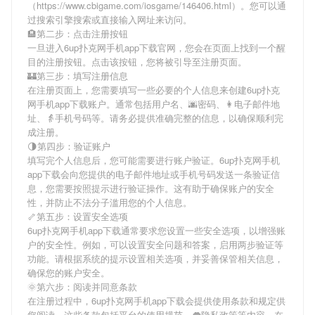
（https://www.cbigame.com/iosgame/146406.html）。您可以通
过搜索引擎搜索或直接输入网址来访问。
🏨第二步：点击注册按钮
一旦进入6up扑克网手机app下载官网，您会在页面上找到一个醒
目的注册按钮。点击该按钮，您将被引导至注册页面。
🏰第三步：填写注册信息
在注册页面上，您需要填写一些必要的个人信息来创建6up扑克
网手机app下载账户。通常包括用户名、🌆密码、👩电子邮件地
址、👵手机号码等。请务必提供准确完整的信息，以确保顺利完
成注册。
🌗第四步：验证账户
填写完个人信息后，您可能需要进行账户验证。6up扑克网手机
app下载会向您提供的电子邮件地址或手机号码发送一条验证信
息，您需要按照提示进行验证操作。这有助于确保账户的安全
性，并防止不法分子滥用您的个人信息。
🦴第五步：设置安全选项
6up扑克网手机app下载通常要求您设置一些安全选项，以增强账
户的安全性。例如，可以设置安全问题和答案，启用两步验证等
功能。请根据系统的提示设置相关选项，并妥善保管相关信息，
确保您的账户安全。
🌞第六步：阅读并同意条款
在注册过程中，6up扑克网手机app下载会提供使用条款和规定供
您阅读。这些条款包括平台的使用规范、👅隐私政策等内容。在