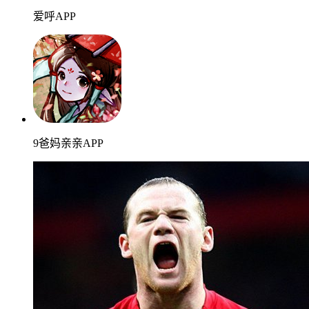
爱呼APP
9爸妈亲亲APP