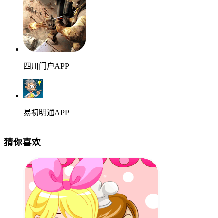
四川门户APP
易初明通APP
猜你喜欢