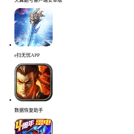
天翼副号客户端安卓版
e扫无忧APP
数据恢复助手