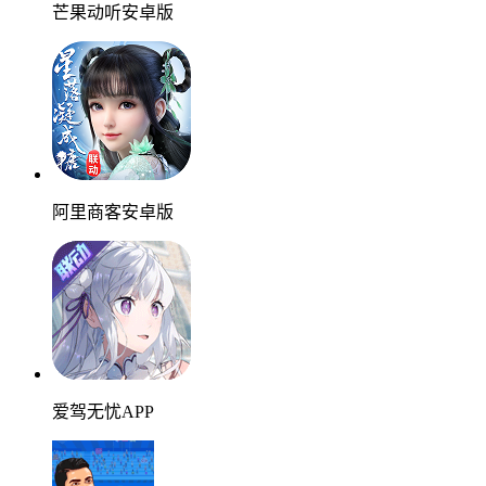
芒果动听安卓版
阿里商客安卓版
爱驾无忧APP