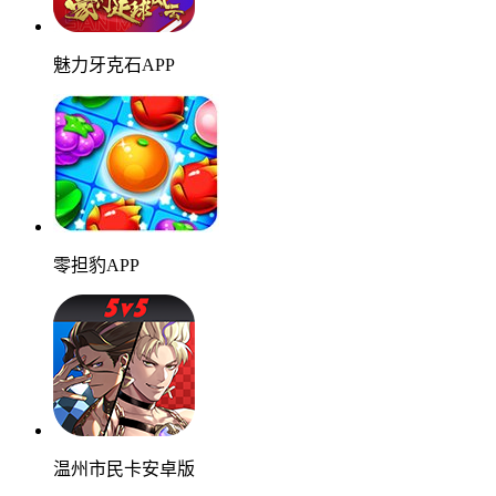
魅力牙克石APP
零担豹APP
温州市民卡安卓版