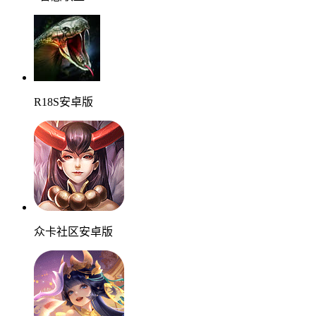
R18S安卓版
众卡社区安卓版