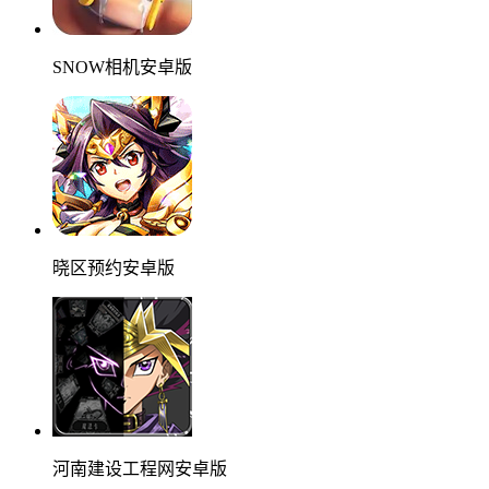
SNOW相机安卓版
晓区预约安卓版
河南建设工程网安卓版