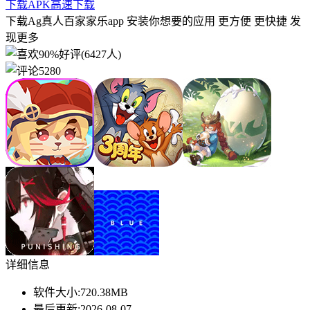
下载APK
高速下载
下载Ag真人百家家乐app 安装你想要的应用 更方便 更快捷 发
现更多
90%好评(6427人)
5280
详细信息
软件大小:
720.38MB
最后更新:
2026-08-07