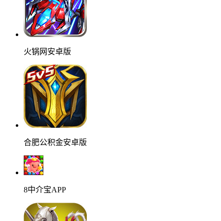
火锅网安卓版
合肥公积金安卓版
8中介宝APP