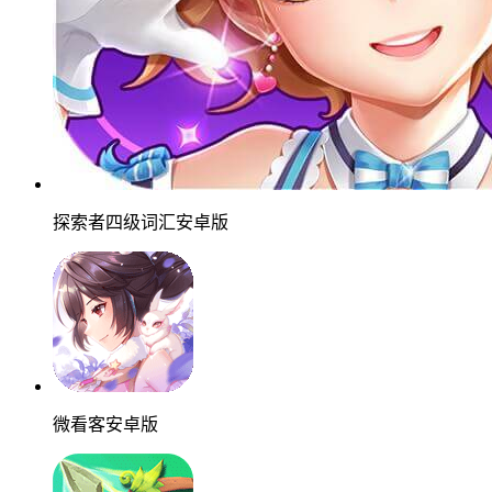
探索者四级词汇安卓版
微看客安卓版