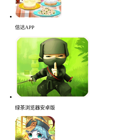
信达APP
绿茶浏览器安卓版