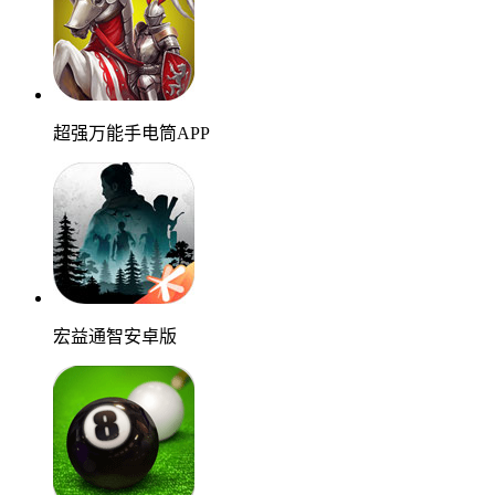
超强万能手电筒APP
宏益通智安卓版