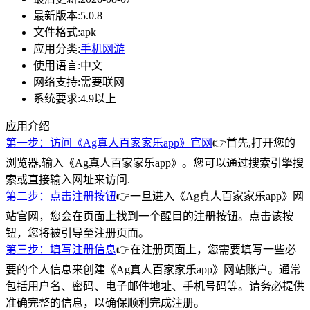
最新版本:
5.0.8
文件格式:
apk
应用分类:
手机网游
使用语言:
中文
网络支持:
需要联网
系统要求:
4.9以上
应用介绍
第一步：访问《Ag真人百家家乐app》官网
👉首先,打开您的
浏览器,输入《Ag真人百家家乐app》。您可以通过搜索引擎搜
索或直接输入网址来访问.
第二步：点击注册按钮
👉一旦进入《Ag真人百家家乐app》网
站官网，您会在页面上找到一个醒目的注册按钮。点击该按
钮，您将被引导至注册页面。
第三步：填写注册信息
👉在注册页面上，您需要填写一些必
要的个人信息来创建《Ag真人百家家乐app》网站账户。通常
包括用户名、密码、电子邮件地址、手机号码等。请务必提供
准确完整的信息，以确保顺利完成注册。