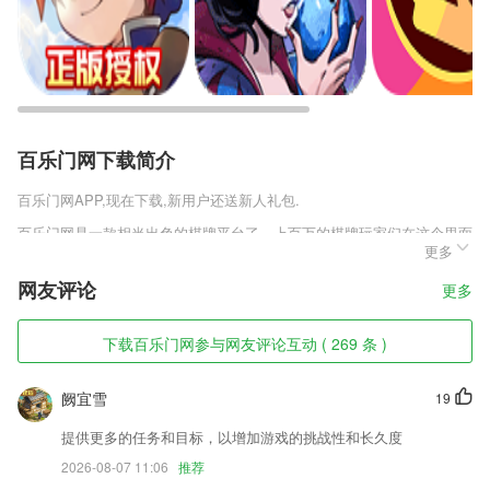
百乐门网下载简介
百乐门网
APP,现在下载,新用户还送新人礼包.
百乐门网是一款相当出色的棋牌平台了，上百万的棋牌玩家们在这个里面
更多
与你在线PK，极其公平公正的棋牌玩法能让各位小伙伴们放心大胆的畅
玩，甭管的是经典的也好，流行的也罢，都能让各位小伙伴们迅速的选择
网友评论
更多
进入其中，选择一个你喜欢的麻溜的来体验下吧~
百乐门网软件特色
下载百乐门网参与网友评论互动 ( 269 条 )
1,能智能分类管理相册，还能对图片进行自动的识别
阙宜雪
19
2,多种格式音乐编辑，文件导出没有限。
3,多节点
提供更多的任务和目标，以增加游戏的挑战性和长久度
2026-08-07 11:06
推荐
4,资讯，快的可以飞起来