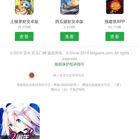
土猴掌柜安卓版
西瓜摄影安卓版
搜建筑APP
35.27MB
2.91MB
63.77MB
查看
查看
查看
© 2010 至今 百乐门网 版权所有。© Since 2010 cbigame.com. All rights
reserved.
版权保护投诉指引
・
网上有害信息举报专区
增值电信业务经营许可证：粤B2-20030330号-1
网络出版服务许可证：（署）
网出证（京）字第2799号