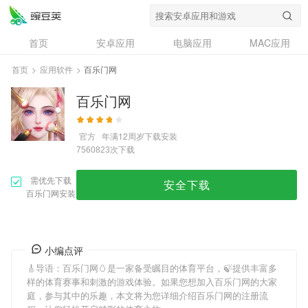
首页
安卓应用
电脑应用
MAC应用
资讯
专题
设计奖
创意应用
首页
>
应用软件
>
百乐门网
问答
百乐门网
官方
年满12周岁
下载安装
次下载
7560823
需优先下载
安全下载
百乐门网安装
小编点评
🎸导语：
百乐门网
🥚是一家备受瞩目的体育平台，🍃提供丰富多
样的体育赛事和刺激的游戏体验。如果您想加入
百乐门网
的大家
庭，参与其中的乐趣，本文将为您详细介绍
百乐门网
的注册流