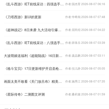
《乱斗西游》IET前线采访：四强选手李想袁飞高手在民间
作者:国杰育 2026-08-07 06:16
《刀塔西游》新UI的更新
作者:华希阅 2026-08-07 07:48
《超神战记》8日来袭 九大活动引爆开服盛宴
作者:屈民绍 2026-08-07 04:22
《乱斗西游》IET前线采访：八强选手蛋嫂小沐
作者:薛珠乐 2026-08-07 03:39
大波萌娘送福利《超能陆战》16日新服风暴来袭
作者:庞晶鹏 2026-08-07 03:11
《格斗宝贝》17日更新维护开启圣枪传说
作者:倪儿静 2026-08-07 05:05
画面太美不敢看《关门放吕布》精美武将欣赏
作者:施秀江 2026-08-07 07:35
《星际传奇》二测图文评测
作者:桑莉黛 2026-08-07 01:59