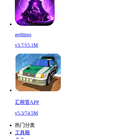
getfitpro
v3.7
/
15.1M
汇税答APP
v5.3
/
74.5M
热门分类
工具箱