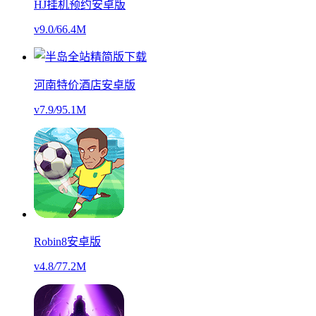
HJ挂机预约安卓版
v9.0
/
66.4M
河南特价酒店安卓版
v7.9
/
95.1M
Robin8安卓版
v4.8
/
77.2M