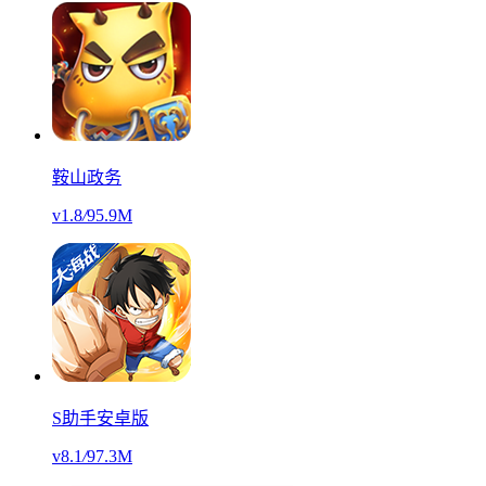
鞍山政务
v1.8
/
95.9M
S助手安卓版
v8.1
/
97.3M