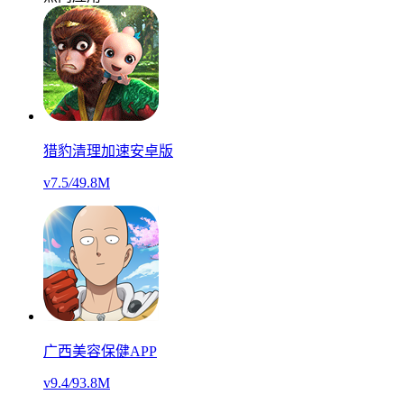
猎豹清理加速安卓版
v7.5
/
49.8M
广西美容保健APP
v9.4
/
93.8M