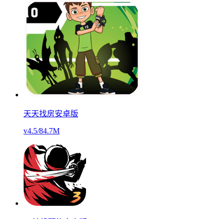
天天找房安卓版
v4.5
/
84.7M