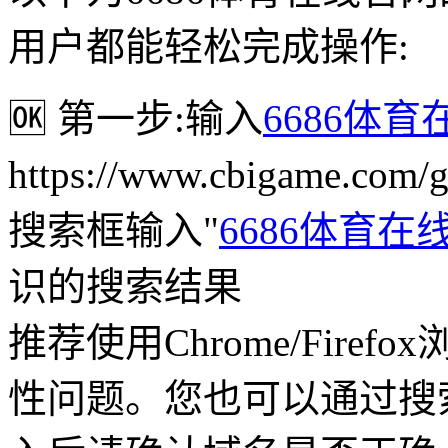
用户都能轻松完成操作:
🆗 第一步:输入
6686体
https://www.cbigame.co
搜索框输入"
6686体育在
识的搜索结果
推荐使用Chrome/Fire
性问题。您也可以通过搜