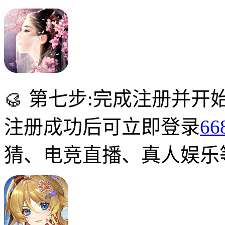
🥮 第七步:完成注册并开
注册成功后可立即登录
6
猜、电竞直播、真人娱乐