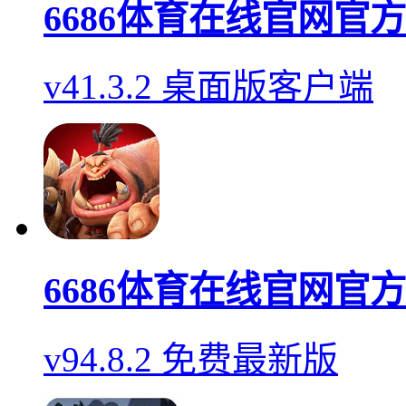
6686体育在线官网官
v41.3.2 桌面版客户端
6686体育在线官网官
v94.8.2 免费最新版