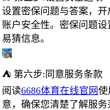
设置密保问题与答案，开
账户安全性。密保问题设
易猜信息。
⛺️ 第六步:同意服务条款
阅读
6686体育在线官网
使
意，确保您清楚了解服务