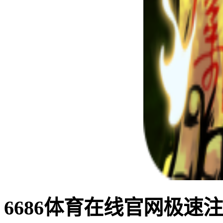
6686体育在线官网极速