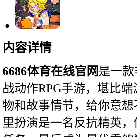
内容详情
6686体育在线官网
是一款
战动作RPG手游，堪比
物和故事情节，给你意想
里扮演是一名反抗精英，