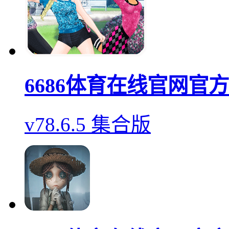
6686体育在线官网官
v78.6.5 集合版