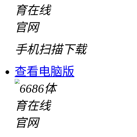
手机扫描下载
查看电脑版