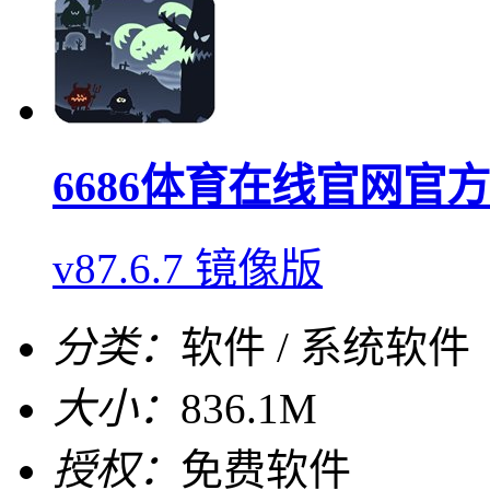
6686体育在线官网官
v87.6.7 镜像版
分类：
软件 / 系统软件
大小：
836.1M
授权：
免费软件