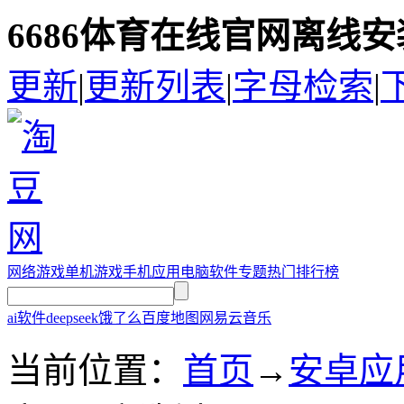
6686体育在线官网离线安
更新
|
更新列表
|
字母检索
|
网络游戏
单机游戏
手机应用
电脑软件
专题
热门排行榜
ai软件
deepseek
饿了么
百度地图
网易云音乐
当前位置：
首页
→
安卓应