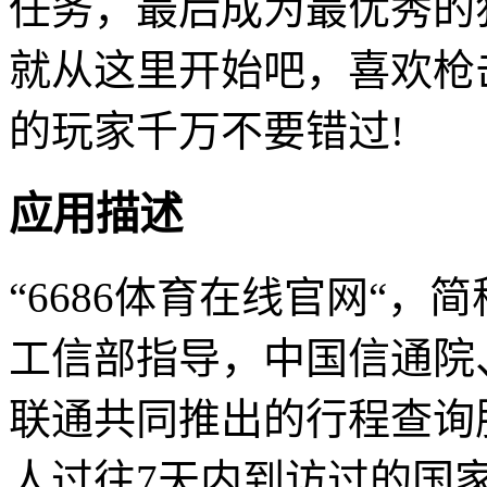
任务，最后成为最优秀的
就从这里开始吧，喜欢枪击
的玩家千万不要错过!
应用描述
“6686体育在线官网“，简
工信部指导，中国信通院
联通共同推出的行程查询
人过往7天内到访过的国