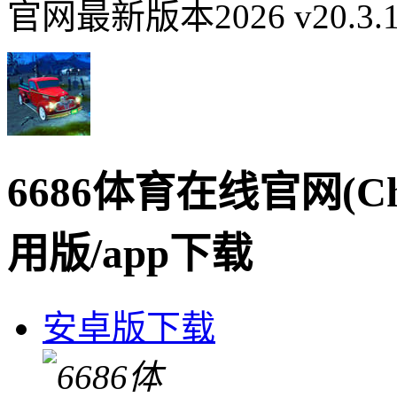
官网最新版本2026 v20.3
6686体育在线官网(C
用版/app下载
安卓版下载