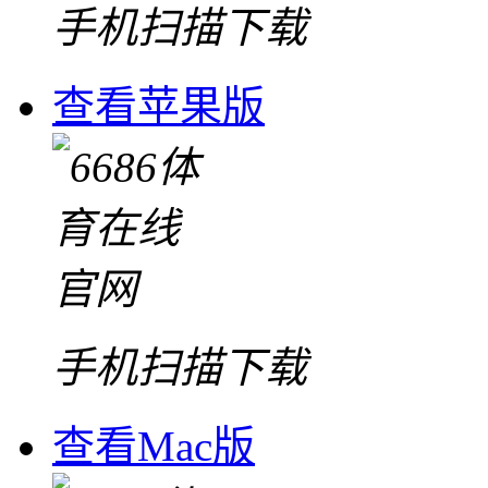
手机扫描下载
查看苹果版
手机扫描下载
查看Mac版