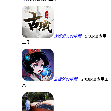
速派超人安卓版→
57.6MB
应用
工具
云相邻安卓版→
270.8MB
应用工
具