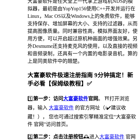
大富豪软件是任天堂上一代掌上游戏机NDS的模
拟器，最初是由YopYop156使用C++开发并运行在
Linux，Mac OS以及Windows上的免费软件，能够
支持保存、增加屏幕的大小、支持的过滤器，从而
提高图像质量。同时兼容性高，模拟界面友好，使
用方便，可以开启超过原机种画面的增强效果。另
外Desmume还支持麦克风的使用，以及直接的视频
和音频录制，还具有一个内置的电影录音机，算的
上是同类软件中的翘楚。
大富豪软件极速注册指南 9分钟搞定！新
手必看【保姆级教程】✅
1️⃣
第一步：访问
大富豪软件
官网
。 ⛩打开浏览
器，输入
大富豪软件
的官方网址（/✔️建议收
藏！）， 您也可通过搜索引擎精准定位“大富豪软
件 官网”访问首页。
2️⃣
第二步：点击注册按钮
🕰进入
大富豪软件
官网