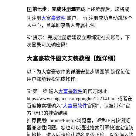
7️⃣
第七步：完成注册
🥓完成上述步骤后，您将成
功注册
大富豪软件
账户， 🍴 注册成功自动跳转个
人中心，首单即享新人专属礼包！
💡 提示：完成注册后建议立即绑定社交账号，下
次登录可免输密码！
大富豪软件图文安装教程【超详细】
以下为大富豪软件的详细安装步骤图解,确保每位
用户都能轻松完成操作:
💡 第一步:输入
大富豪软件
的官方网址：
https://www.cbigame.com/gonglue/12214.html 或者在
百度搜索框输入"
大富豪软件
官网"，认准带有"官
方"标识的搜索结果
推荐使用Chrome/Firefox浏览器，避免IE内核浏览
器兼容性问题。您也可以通过搜索引擎快速定位访
问地址，进入后请确认域名是否正确，以免误入钓