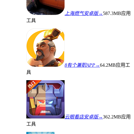
上海燃气安卓版→
587.3MB
应用
工具
8有个兼职APP→
64.2MB
应用工
具
云眼看店安卓版→
362.2MB
应用
工具