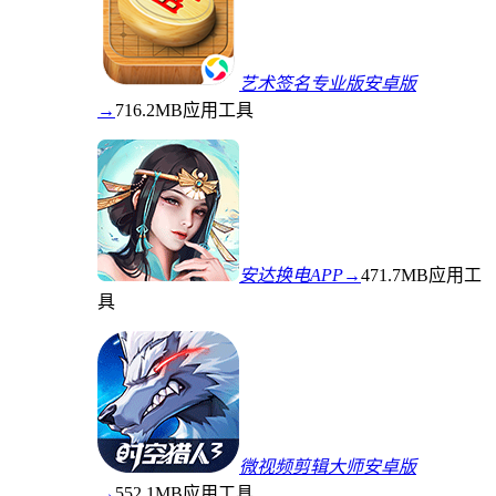
艺术签名专业版安卓版
→
716.2MB
应用工具
安达换电APP→
471.7MB
应用工
具
微视频剪辑大师安卓版
→
552.1MB
应用工具