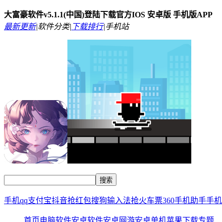
大富豪软件v5.1.1(中国)登陆下载官方IOS 安卓版 手机版APP
最新更新
|
软件分类|
下载排行
|
手机站
手机qq
支付宝
抖音
抢红包
搜狗输入法
抢火车票
360手机助手
手机
首页
电脑软件
安卓软件
安卓网游
安卓单机
苹果下载
专题