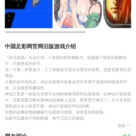
中国足彩网官网旧版游戏介绍
《保卫农场》玩法介绍：1.有很好的防御能力，也施展了很多的策略技
巧，打败更多的对手。
另一方面，罗星表示，人工智能是否适合在景区内使用，也是需要景区思
考的。
大量的金坷垃玩法，你以在游戏中收集金坷垃并用于游戏内的改进和升
级，让游戏更有趣味性。
神仙打架是一款集合东西方众神的策略塔防对抗类游戏，在神仙打架游戏
中，玩家需要召唤各路神仙抵御敌人进攻，誓死坚守南天门，火力全开的
塔防战斗令人欲罢不能，神仙打架疯狂PK玩到爽。
完整的故事剧情能够吸引玩家参与游戏，创造更好的体验。
玩家可以建造不同的防御，来守卫自己的家园。
收起