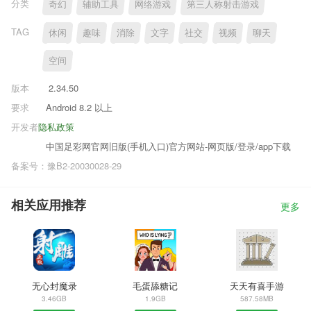
分类
奇幻
辅助工具
网络游戏
第三人称射击游戏
TAG
休闲
趣味
消除
文字
社交
视频
聊天
空间
版本
2.34.50
要求
Android 8.2 以上
开发者
隐私政策
中国足彩网官网旧版(手机入口)官方网站-网页版/登录/app下载
备案号：豫B2-20030028-29
相关应用推荐
更多
无心封魔录
毛蛋舔糖记
天天有喜手游
3.46GB
1.9GB
587.58MB