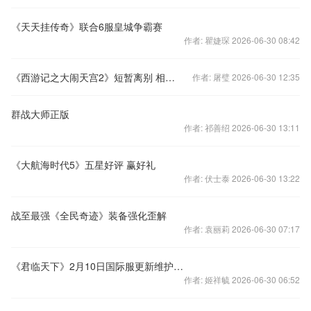
《天天挂传奇》联合6服皇城争霸赛
作者: 瞿婕琛 2026-06-30 08:42
《西游记之大闹天宫2》短暂离别 相约再战
作者: 屠璧 2026-06-30 12:35
群战大师正版
作者: 祁善绍 2026-06-30 13:11
《大航海时代5》五星好评 赢好礼
作者: 伏士泰 2026-06-30 13:22
战至最强《全民奇迹》装备强化歪解
作者: 袁丽莉 2026-06-30 07:17
《君临天下》2月10日国际服更新维护公告
作者: 姬祥毓 2026-06-30 06:52