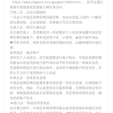
（https://www.cbigame.com/gonglue/10920.html）。您可以通过
搜索引擎搜索或直接输入网址来访问。
🕓第二步：点击注册按钮
一旦进入中国足彩网官网旧版官网，您会在页面上找到一个醒目
的注册按钮。点击该按钮，您将被引导至注册页面。
🥟第三步：填写注册信息
在注册页面上，您需要填写一些必要的个人信息来创建中国足彩
网官网旧版账户。通常包括用户名、🥨密码、🚁电子邮件地址、
🐡手机号码等。请务必提供准确完整的信息，以确保顺利完成注
册。
🎤第四步：验证账户
填写完个人信息后，您可能需要进行账户验证。中国足彩网官网
旧版会向您提供的电子邮件地址或手机号码发送一条验证信息，
您需要按照提示进行验证操作。这有助于确保账户的安全性，并
防止不法分子滥用您的个人信息。
🌽第五步：设置安全选项
中国足彩网官网旧版通常要求您设置一些安全选项，以增强账户
的安全性。例如，可以设置安全问题和答案，启用两步验证等功
能。请根据系统的提示设置相关选项，并妥善保管相关信息，确
保您的账户安全。
🚲第六步：阅读并同意条款
在注册过程中，中国足彩网官网旧版会提供使用条款和规定供您
阅读。这些条款包括平台的使用规范、🥩隐私政策等内容。在注