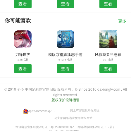
查看
查看
查看
你可能喜欢
更多
刀锋世界
模版京都妖狐志手游
风影我要当总裁
3.91GB
613.67MB
98.1MB
查看
查看
查看
© 2010 至今 中国足彩网官网旧版 版权所有。© Since 2010 daxiongtv.com . All
rights reserved.
版权保护投诉指引
网上有害信息举报专区
粤B2-20030330号-1
・
公安部网络违法犯罪举报网站
增值电信业务经营许可证：粤B2-20030330号-1
网络出版服务许可证：（署）