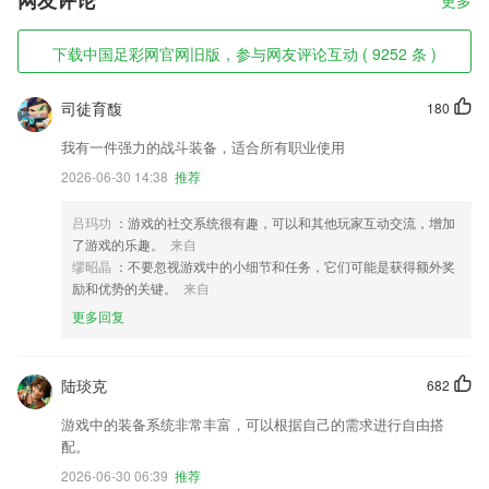
网友评论
更多
下载中国足彩网官网旧版，参与网友评论互动 ( 9252 条 )
司徒育馥
180
我有一件强力的战斗装备，适合所有职业使用
2026-06-30 14:38
推荐
吕玛功
：游戏的社交系统很有趣，可以和其他玩家互动交流，增加
了游戏的乐趣。
来自
缪昭晶
：不要忽视游戏中的小细节和任务，它们可能是获得额外奖
励和优势的关键。
来自
更多回复
陆琰克
682
游戏中的装备系统非常丰富，可以根据自己的需求进行自由搭
配。
2026-06-30 06:39
推荐