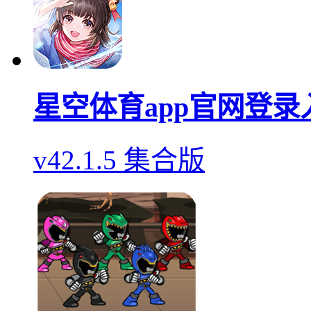
星空体育app官网登
v42.1.5 集合版