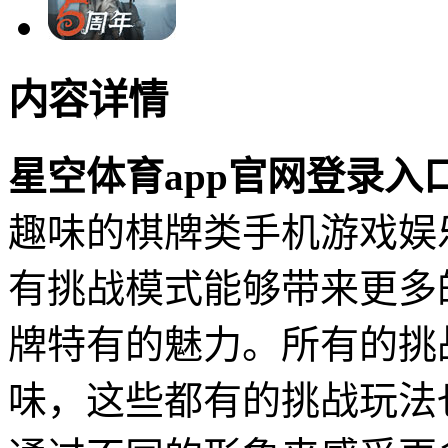
内容详情
星空体育app官网登录入
趣味的棋牌类手机游戏娱
有挑战模式能够带来更多
牌特有的魅力。所有的挑
味，这些都有的挑战玩法