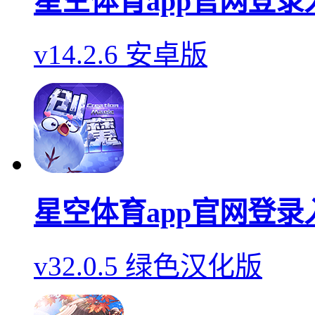
星空体育app官网登
v14.2.6 安卓版
星空体育app官网登
v32.0.5 绿色汉化版