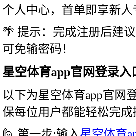
个人中心，首单即享新人
🌴 提示：完成注册后建
可免输密码！
星空体育app官网登录
以下为星空体育app官网
保每位用户都能轻松完成
🙋 第一步:输入
星空体育a