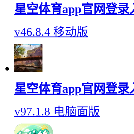
星空体育app官网登
v46.8.4 移动版
星空体育app官网登
v97.1.8 电脑面版