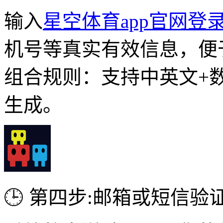
输入
星空体育app官网登
机号等真实有效信息，便
组合规则：支持中英文+
生成。
🕒 第四步:邮箱或短信验