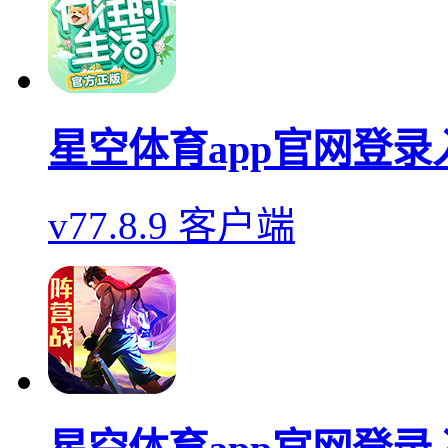
星空体育app官网登
v77.8.9 客户端