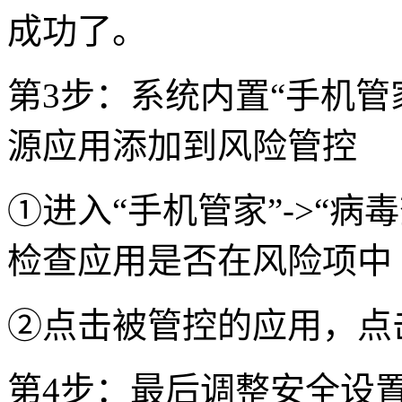
成功了。
第3步：系统内置“手机管
源应用添加到风险管控
①进入“手机管家”->“病毒
检查应用是否在风险项中
②点击被管控的应用，点
第4步：最后调整安全设