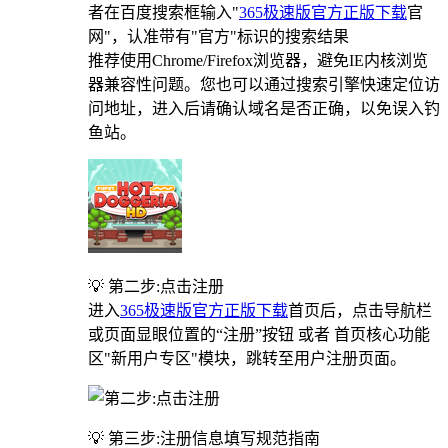
者在百度搜索框输入"
365极速版官方正版下载
官
网"，认准带有"官方"标识的搜索结果
推荐使用Chrome/Firefox浏览器，避免IE内核浏览
器兼容性问题。您也可以通过搜索引擎快速定位访
问地址，进入后请确认域名是否正确，以免误入钓
鱼站。
💡 第二步:点击注册
进入
365极速版官方正版下载
首页后，点击导航栏
或页面显眼位置的“注册”按钮 或者 首页核心功能
区"新用户专区"模块，跳转至用户注册页面。
💡 第三步:注册信息填写规范指南