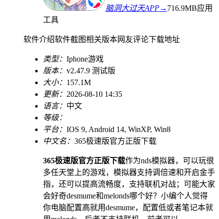
脑洞大过天APP→
716.9MB
应用
工具
软件介绍
软件截图
相关版本
网友评论
下载地址
类型：
Iphone游戏
版本：
v2.47.9 测试版
大小：
157.1M
更新：
2026-08-10 14:35
语言：
中文
等级：
平台：
IOS 9, Android 14, WinXP, Win8
中文名：
365极速版官方正版下载
365极速版官方正版下载
作为nds模拟器，可以玩很
多任天堂上的游戏，模拟器支持调倍速和开启金手
指，还可以提高流畅度，支持联机对战；可能大家
会好奇desmume和melonds哪个好？小编个人觉得
你电脑配置高就用desmume，配置低或者笔记本就