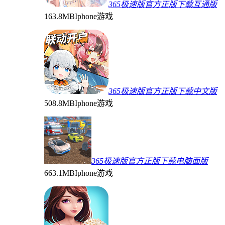
365极速版官方正版下载互通版
163.8MB
Iphone游戏
365极速版官方正版下载中文版
508.8MB
Iphone游戏
365极速版官方正版下载电脑面版
663.1MB
Iphone游戏