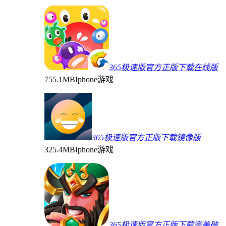
365极速版官方正版下载在线版
755.1MB
Iphone游戏
365极速版官方正版下载镜像版
325.4MB
Iphone游戏
365极速版官方正版下载完美破