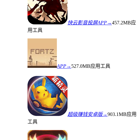
快云影音投屏APP→
457.2MB
应
用工具
APP→
527.0MB
应用工具
超级赚钱安卓版→
903.1MB
应用
工具