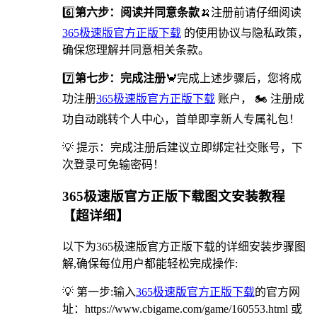
6️⃣
第六步：阅读并同意条款
🍌注册前请仔细阅读
365极速版官方正版下载
的使用协议与隐私政策，
确保您理解并同意相关条款。
7️⃣
第七步：完成注册
🦀完成上述步骤后，您将成
功注册
365极速版官方正版下载
账户， 🏍 注册成
功自动跳转个人中心，首单即享新人专属礼包！
💡 提示：完成注册后建议立即绑定社交账号，下
次登录可免输密码！
365极速版官方正版下载图文安装教程
【超详细】
以下为365极速版官方正版下载的详细安装步骤图
解,确保每位用户都能轻松完成操作:
💡 第一步:输入
365极速版官方正版下载
的官方网
址：https://www.cbigame.com/game/160553.html 或