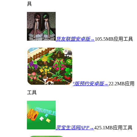
具
货友联盟安卓版→
105.5MB
应用工具
º版预约安卓版→
22.2MB
应用
工具
灵宝生活网APP→
425.1MB
应用工具