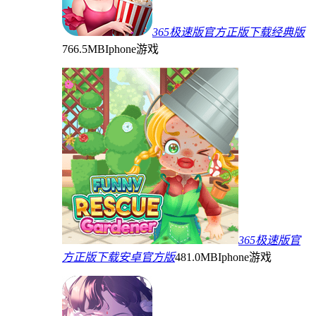
365极速版官方正版下载经典版
766.5MB
Iphone游戏
365极速版官
方正版下载安卓官方版
481.0MB
Iphone游戏