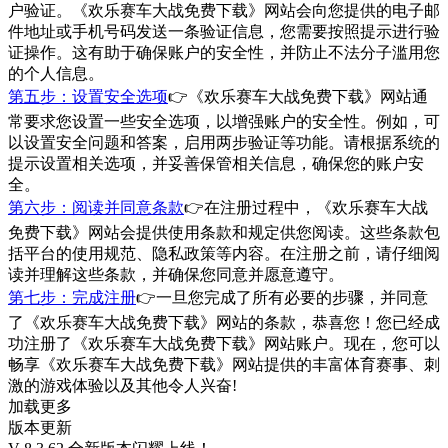
户验证。《欢乐赛车大战免费下载》网站会向您提供的电子邮
件地址或手机号码发送一条验证信息，您需要按照提示进行验
证操作。这有助于确保账户的安全性，并防止不法分子滥用您
的个人信息。
第五步：设置安全选项
👉《欢乐赛车大战免费下载》网站通
常要求您设置一些安全选项，以增强账户的安全性。例如，可
以设置安全问题和答案，启用两步验证等功能。请根据系统的
提示设置相关选项，并妥善保管相关信息，确保您的账户安
全。
第六步：阅读并同意条款
👉在注册过程中，《欢乐赛车大战
免费下载》网站会提供使用条款和规定供您阅读。这些条款包
括平台的使用规范、隐私政策等内容。在注册之前，请仔细阅
读并理解这些条款，并确保您同意并愿意遵守。
第七步：完成注册
👉一旦您完成了所有必要的步骤，并同意
了《欢乐赛车大战免费下载》网站的条款，恭喜您！您已经成
功注册了《欢乐赛车大战免费下载》网站账户。现在，您可以
畅享《欢乐赛车大战免费下载》网站提供的丰富体育赛事、刺
激的游戏体验以及其他令人兴奋!
加载更多
版本更新