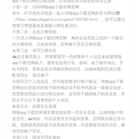
app下载官网
的注册流程，让您轻松开启精彩的体育之旅。
🍗第一步：访问球咖app下载官网官网
首先，打开您的浏览器，输入
球咖app下载官网
的官方网址🚇
（https://www.cbigame.com/game/150756.html）。您可以通过
搜索引擎搜索或直接输入网址来访问。
🥛第二步：点击注册按钮
一旦进入
球咖app下载官网
官网，⛺️您会在页面上找到一个醒目
的注册按钮。点击该按钮，您将被引导至注册页面。
🍌第三步：填写注册信息
🛳在注册页面上，您需要填写一些必要的个人信息来创建
球咖
app下载官网
账户。通常包括用户名、密码、电子邮件地址、手
机号码等。请务必提供准确完整的信息，以确保顺利完成注册。
🌔第四步：验证账户
🌼填写完个人信息后，您可能需要进行账户验证。
球咖app下载
官网
会向您提供的电子邮件地址或手机号码发送一条验证信息，
您需要按照提示进行验证操作。这有助于确保账户的安全性，并
防止不法分子滥用您的个人信息。
🥞第五步：设置安全选项
球咖app下载官网
通常要求您设置一些安全选项，以增强账户的
安全性。🚟例如，可以设置安全问题和答案，启用两步验证等功
能。请根据系统的提示设置相关选项，并妥善保管相关信息，确
保您的账户安全。
🎯第六步：阅读并同意条款