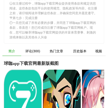
🕠在注册过程中，
球咖app下载官网
会提供使用条款和规定供您
阅读。这些条款包括平台的使用规范、隐私政策等内容。在注册
之前，请仔细阅读并理解这些条款，并确保您同意并愿意遵守。
🌴第七步：完成注册
🕗一旦您完成了所有必要的步骤，并同意了
球咖app下载官网
的
条款，恭喜您！您已经成功注册了球咖app下载官网账户。现
在，您可以畅享
球咖app下载官网
提供的丰富体育赛事、刺激的
游戏体验以及其他令人兴奋
简介
评论(300)
热门文章
历史版本
视频
球咖app下载官网最新版截图