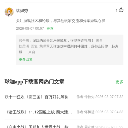
诸媚秀
1
关注游戏社区和论坛，与其他玩家交流和分享游戏心得
2026-08-07 00:07
推荐
赖全忠
：游戏的背景音乐很悦耳，很能营造氛围！
来自
扶柔明 回复 荣琛翠
无论游戏中遇到何种困难，我都会陪你一起克
服！
来自
更多回复
球咖app下载官网热门文章
更多
双十一狂欢《霸三国》百万好礼等你拿！
作者:仲怡先 2026-08-07 07:32
《诸王战歌》11.12国服上线 四大活动助您激战全球
作者:怀枫慧 2026-08-07 04:33
《自由之战》国服加入世界大战，抗韩抗美走起！
作者:周友健 2026-08-07 03:22