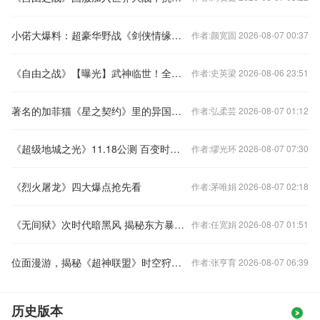
小偌大爆料：超豪华野战《剑侠情缘移动版》手游带你一同体验
作者:颜宽固 2026-08-07 00:37
《自由之战》【曝光】武神临世！全新英雄暴戾来袭!
作者:史英梁 2026-08-06 23:51
著名的加菲猫《星之契约》里的异国短毛猫
作者:弘柔芸 2026-08-07 01:12
《超级地城之光》11.18公测 百变时装+顶级战魂
作者:缪光环 2026-08-07 07:30
《烈火屠龙》四大爆点抢先看
作者:茅唯娟 2026-08-07 02:18
《无间狱》次时代暗黑风 揭秘东方暴力美学
作者:任宽娟 2026-08-07 01:51
位面漫游，揭秘《超神联盟》时空狩猎玩法
作者:张亨育 2026-08-07 06:39
历史版本