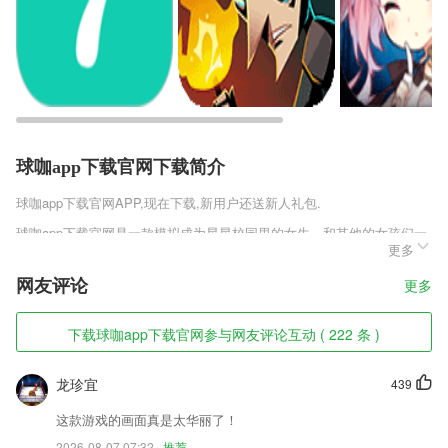
球咖app下载官网下载简介
球咖app下载官网
APP,现在下载,新用户还送新人礼包.
球咖app下载官网是一款模拟成为星星校园里的女生，和其他的女孩们一
更多
同在星星校园内，享受美妙的校园生活。丰富的女子学校互动内容，让玩
家们在其中爱不释手乐此不疲，还有丰富的女孩衣服可以进行更换，喜欢
网友评论
更多
这款游戏的朋友赶紧下载吧。
球咖app下载官网软件特色
下载球咖app下载官网参与网友评论互动 ( 222 条 )
1,自动批改，错题重做，我的学习我做主
龙珍宜
439
2,【分析报告】精确统计错题数据，智能知识诊断，方便指导学习
3,酒店人员通过这款app就可以实现对酒店一些服务的操作和处理。
这款游戏的画面真是太华丽了！
2026-08-07 07:32
推荐