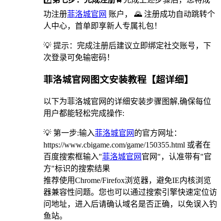
功注册
菲洛城官网
账户， 🌄 注册成功自动跳转个
人中心，首单即享新人专属礼包！
💡 提示：完成注册后建议立即绑定社交账号，下
次登录可免输密码！
菲洛城官网图文安装教程【超详细】
以下为菲洛城官网的详细安装步骤图解,确保每位
用户都能轻松完成操作:
💡 第一步:输入
菲洛城官网
的官方网址：
https://www.cbigame.com/game/150355.html 或者在
百度搜索框输入"
菲洛城官网
官网"，认准带有"官
方"标识的搜索结果
推荐使用Chrome/Firefox浏览器，避免IE内核浏览
器兼容性问题。您也可以通过搜索引擎快速定位访
问地址，进入后请确认域名是否正确，以免误入钓
鱼站。