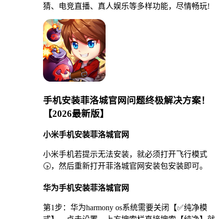
猜、电竞直播、真人娱乐等多样功能，尽情畅玩!
手机安装菲洛城官网问题终极解决方案！
【2026最新版】
小米手机安装菲洛城官网
小米手机若提示无法安装，就必须打开飞行模式
🕟，然后重新打开菲洛城官网安装包安装即可。
华为手机安装菲洛城官网
第1步：华为harmony os系统需要关闭【✅纯净模