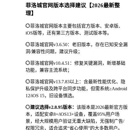
菲洛城官网版本选择建议【2026最新整
理】
💮菲洛城官网版本主要包括官方版本、安卓版、
iOS版等，还有第三方版本、测试版本等。
💮菲洛城官网v3.6.50：老旧版本，存在已知安全漏
洞/兼容性问题，建议升级；
💮菲洛城官网v10.4.51：修复关键漏洞，新增基础
功能，兼容主流系统；
💮菲洛城官网v13.7.83以上：含最新性能优化、隐
私保护升级及跨平台同步功能，但需系统≥Android
12/iOS 15，旧设备慎选。
💮
建议选择v2.8.95版本：
该版本是2026最新官方版
本，适配安卓8+/iOS13+设备，覆盖95%用户场
景，经大规模用户验证无重大缺陷，无强制广告/
权限冗余，适合追求“省心使用”的大多数用户。