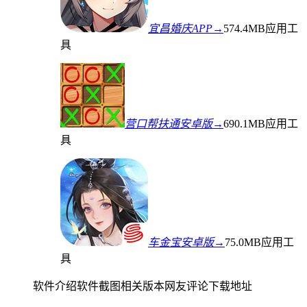
宜昌婚庆APP→
574.4MB
应用工
具
营口帮扶通安卓版→
690.1MB
应用工
具
车金宝安卓版→
75.0MB
应用工
具
软件介绍
软件截图
相关版本
网友评论
下载地址