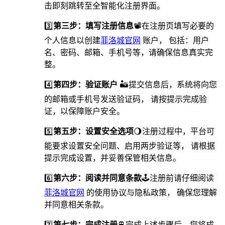
击即刻跳转至全智能化注册界面。
3️⃣
第三步：填写注册信息
📽在注册页填写必要的
个人信息以创建
菲洛城官网
账户， 包括：用户
名、密码、邮箱、手机号等，请确保信息真实完
整。
4️⃣
第四步：验证账户
🏜提交信息后，系统将向您
的邮箱或手机号发送验证码， 请按提示完成验
证，以保障账户安全。
5️⃣
第五步：设置安全选项
🌖️注册过程中，平台可
能要求设置安全问题、启用两步验证等， 请根据
提示完成设置，并妥善保管相关信息。
6️⃣
第六步：阅读并同意条款
🕹注册前请仔细阅读
菲洛城官网
的使用协议与隐私政策， 确保您理解
并同意相关条款。
7️⃣
第七步：完成注册
🚆完成上述步骤后，您将成