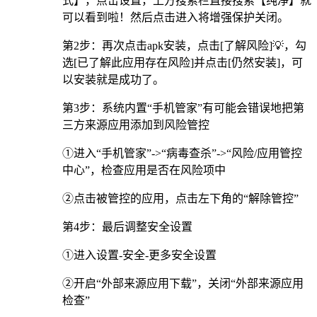
式】，点击设置，上方搜索栏直接搜索【纯净】就
可以看到啦！然后点击进入将增强保护关闭。
第2步：再次点击apk安装，点击[了解风险]💡，勾
选[已了解此应用存在风险]并点击[仍然安装]，可
以安装就是成功了。
第3步：系统内置“手机管家”有可能会错误地把第
三方来源应用添加到风险管控
①进入“手机管家”->“病毒查杀”->“风险/应用管控
中心”，检查应用是否在风险项中
②点击被管控的应用，点击左下角的“解除管控”
第4步：最后调整安全设置
①进入设置-安全-更多安全设置
②开启“外部来源应用下载”，关闭“外部来源应用
检查”