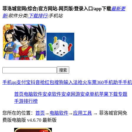
菲洛城官网(综合)官方网站-网页版/登录入口/app下载
最新更
新
|
软件分类|
下载排行
|
手机站
手机qq
支付宝
抖音
抢红包
搜狗输入法
抢火车票
360手机助手
手机
首页
电脑软件
安卓软件
安卓网游
安卓单机
苹果下载
专题
手游排行榜
您所在的位置：
首页
→
电脑软件
→
应用工具
→ 菲洛城官网免
费版电脑版 v4.6.70 最新版