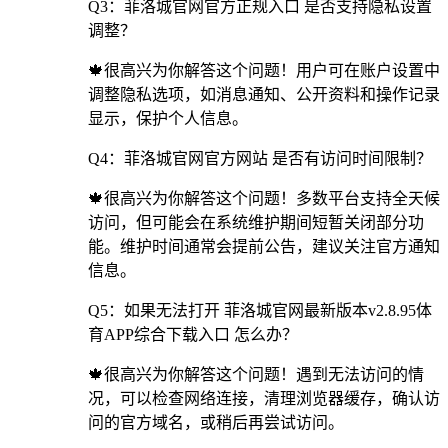
Q3：菲洛城官网官方正规入口 是否支持隐私设置
调整？
🍁很高兴为你解答这个问题！用户可在账户设置中
调整隐私选项，如消息通知、公开资料和操作记录
显示，保护个人信息。
Q4：菲洛城官网官方网站 是否有访问时间限制？
🍁很高兴为你解答这个问题！多数平台支持全天候
访问，但可能会在系统维护期间短暂关闭部分功
能。维护时间通常会提前公告，建议关注官方通知
信息。
Q5：如果无法打开 菲洛城官网最新版本v2.8.95体
育APP综合下载入口 怎么办？
🍁很高兴为你解答这个问题！遇到无法访问的情
况，可以检查网络连接，清理浏览器缓存，确认访
问的官方域名，或稍后再尝试访问。