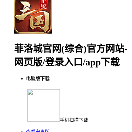
菲洛城官网(综合)官方网站-
网页版/登录入口/app下载
电脑版下载
手机扫描下载
查看安卓版