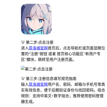
💡 第二步:点击注册
进入
菲洛城官网
首页后，点击导航栏或页面显眼位
置的“注册”按钮 或者 首页核心功能区"新用户专
区"模块，跳转至用户注册页面。
💡 第三步:注册信息填写规范指南
输入
菲洛城官网
用户名、密码、邮箱与手机号等真
实有效信息，便于后期验证身份与找回密码。组合
规则：支持中英文+数字组合；推荐使用密码管理
器生成。