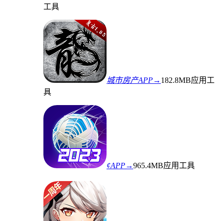
工具
城市房产APP→
182.8MB
应用工
具
¢APP→
965.4MB
应用工具