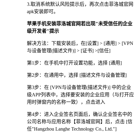
3.取消系统默认风险提示后，再次点击菲洛城官网
apk安装即可。
苹果手机安装菲洛城官网若出现"未受信任的企业
级开发者"提示
解决方法：下载安装后，在[设置] > [通用] > [VPN
与设备管理(描述文件)] > [证书] >[信任]
第1步：在手机中打开设置功能，选择 [通用]
第2步：在通用中，选择 [描述文件与设备管理]
第3步：在 [VPN与设备管理(描述文件)] 中的企业
级APP列表中，选择要安装的企业应用（与打开应
用时弹窗内的名称一致），点击进入
第4步：进入企业签名页面后，确认企业签名中的
公司名称与应用名称【菲洛城官网】后，点击 [信
任"Hangzhou Langhe Technology Co., Ltd."]