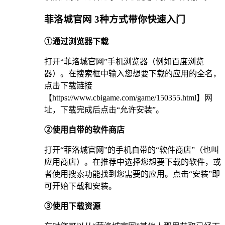
菲洛城官网 3种方式带你快速入门
①通过浏览器下载
打开“菲洛城官网”手机浏览器（例如百度浏览
器）。在搜索框中输入您想要下载的应用的全名，
点击下载链接
【https://www.cbigame.com/game/150355.html】网
址，下载完成后点击“允许安装”。
②使用自带的软件商店
打开“菲洛城官网”的手机自带的“软件商店”（也叫
应用商店）。在推荐中选择您想要下载的软件，或
者使用搜索功能找到您需要的应用。点击“安装”即
可开始下载和安装。
③使用下载资源