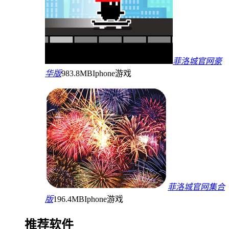
菲洛城官网豪
华版
983.8MB
Iphone游戏
菲洛城官网集合
版
196.4MB
Iphone游戏
推荐软件