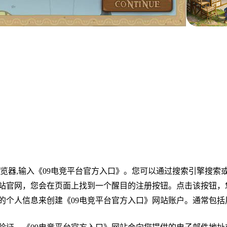
浏览器,输入《09电竞平台官方入口》。您可以通过搜索引擎搜索
网站官网，您会在页面上找到一个醒目的注册按钮。点击该按钮
要的个人信息来创建《09电竞平台官方入口》网站账户。通常包