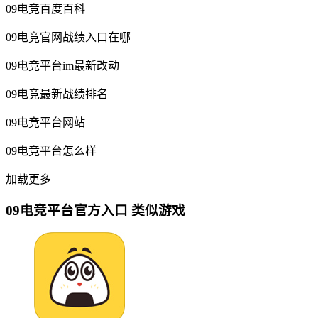
09电竞百度百科
09电竞官网战绩入口在哪
09电竞平台im最新改动
09电竞最新战绩排名
09电竞平台网站
09电竞平台怎么样
加载更多
09电竞平台官方入口 类似游戏