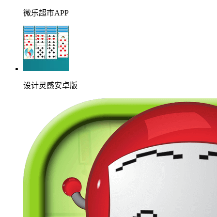
微乐超市APP
设计灵感安卓版