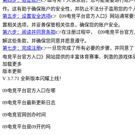
第四步：验证账户
👉填写完个人信息后，您可能需要进行账
作。这有助于确保账户的安全性，并防止不法分子滥用您的个
第五步：设置安全选项
👉《09电竞平台官方入口》网站通
置相关选项，并妥善保管相关信息，确保您的账户安全。
第六步：阅读并同意条款
👉在注册过程中，《09电竞平台
解这些条款，并确保您同意并愿意遵守。
第七步：完成注册
👉一旦您完成了所有必要的步骤，并同意了
电竞平台官方入口》网站提供的丰富体育赛事、刺激的游戏体验
加载更多
版本更新
V 3.7.71 全新版本闪耀上线！
09电竞平台官方入口在哪
09电竞平台最新更新日志
09电竞官网创办时间
09电竞平台是09开的吗