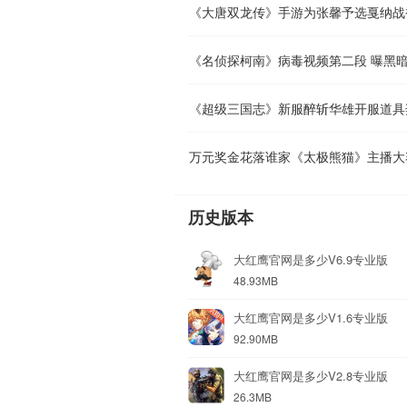
《大唐双龙传》手游为张馨予选戛纳战
《名侦探柯南》病毒视频第二段 曝黑暗
《超级三国志》新服醉斩华雄开服道具
万元奖金花落谁家《太极熊猫》主播大
历史版本
大红鹰官网是多少V6.9专业版
48.93MB
大红鹰官网是多少V1.6专业版
92.90MB
大红鹰官网是多少V2.8专业版
26.3MB