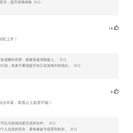
音乐，提升游戏体验
来自
您喜欢这款软件，您可以到应用商店进行打分评论，说出您的使用经
改。
14
轻松上手！
炸造成额外伤害，能够迅速清除敌人。
来自
和计划，有条不紊地提升自己在游戏中的地位。
来自
6
玩法丰富，简直让人欲罢不能！
家可以与其他玩家交流和合作。
来自
和个人信息的安全，避免被盗号或受到欺诈。
来自