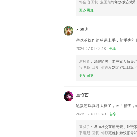
联系我们
郭全伯 回复 寇国旭
增加游戏音效和
以上就是大红鹰官网是多少的介绍，如果
更多回复
历，以帮助我们更好的对产品进行优化修
云程忠
游戏的操作简单易上手，新手也能
2026-07-01 02:48
推荐
浦月蓝
：爆裂箭矢，击中敌人后爆
程伊顺 回复 傅震发
制定游戏目标
更多回复
匡艳艺
这款游戏真是太棒了，画面精美，
2026-07-01 02:40
推荐
童蝶子
：增加社交互动元素，让玩
平泰彪 回复 仲琼苑
维护游戏账号