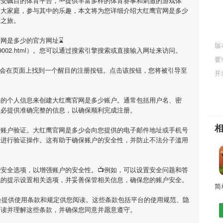
备受瞩目的体育平台，🔦提供丰富多样的体育赛事和刺激的游戏体
的大家庭，参与其中的乐趣，本文将为您详细介绍
大红鹰官网是多少
育之旅。
网
官网是多少
的官方网址⌛️
版
/game/149002.html）。您可以通过搜索引擎搜索或直接输入网址来访问。
要
您会在页面上找到一个醒目的注册按钮。点击该按钮，您将被引导至
开
要的个人信息来创建
大红鹰官网是多少
账户。通常包括用户名、密
务必提供准确完整的信息，以确保顺利完成注册。
行账户验证。
大红鹰官网是多少
会向您提供的电子邮件地址或手机号
示进行验证操作。这有助于确保账户的安全性，并防止不法分子滥用
安全选项，以增强账户的安全性。📺例如，可以设置安全问题和答
统的提示设置相关选项，并妥善保管相关信息，确保您的账户安全。
会提供使用条款和规定供您阅读。这些条款包括平台的使用规范、隐
阅读并理解这些条款，并确保您同意并愿意遵守。