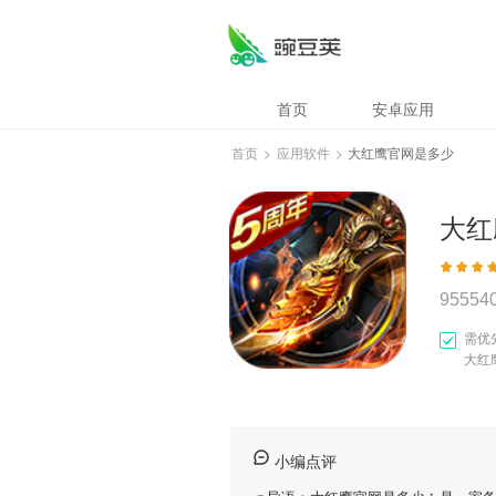
首页
安卓应用
首页
>
应用软件
>
大红鹰官网是多少
大红
95554
需优
大红
小编点评