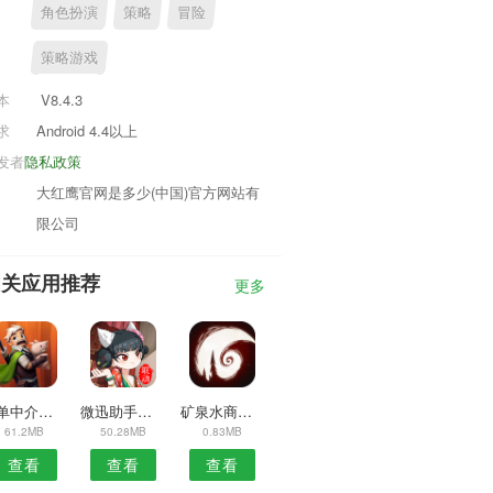
角色扮演
策略
冒险
策略游戏
本
V8.4.3
求
Android 4.4以上
发者
隐私政策
大红鹰官网是多少(中国)官方网站有
限公司
相关应用推荐
更多
简单中介安卓版
微迅助手安卓版
矿泉水商城安卓版
61.2MB
50.28MB
0.83MB
查看
查看
查看