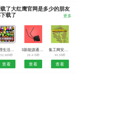
下载了大红鹰官网是多少的朋友
都下载了
更多
会理生活圈安卓版
3新能源通APP
集工网安卓版
52.86MB
28.41MB
90.5MB
查看
查看
查看