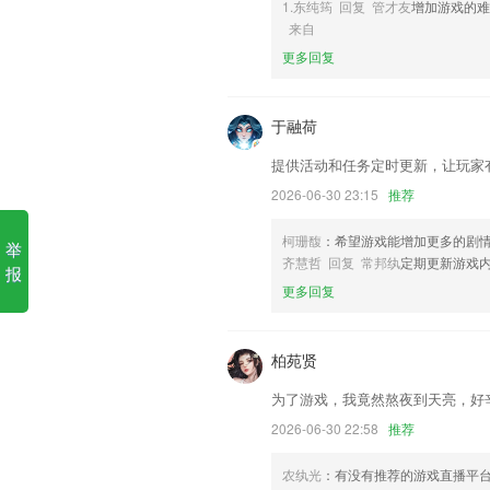
1.东纯筠 回复 管才友
增加游戏的难
来自
1.每天都会有课后作业，用户可以直接在
更多回复
2.精心挑选多种阶段课程，满足不同水平
3.实现课前、课中、课后、学情、详情，
于融荷
4.了解宝贝在幼儿园学习的内容，同时
提供活动和任务定时更新，让玩家
5.专供需要考试焊工资格证的朋友使用的
2026-06-30 23:15
推荐
6.精心挑选多种阶段课程，满足不同水平
大红鹰官网是多少更新了什么
柯珊馥
：希望游戏能增加更多的剧
举
齐慧哲 回复 常邦纨
定期更新游戏
报
优化了多设备适配;
更多回复
正观15秒小视频优化；
以上就是万博全站(ManBetX)的介绍
柏苑贤
历，以帮助我们更好的对产品进行优化修
移动端支持搜索频道页
为了游戏，我竟然熬夜到天亮，好
新增游戏任务，玩游戏也能领青豆
2026-06-30 22:58
推荐
夜间甩卖特价优惠，16:00后订酒店限时5
农纨光
：有没有推荐的游戏直播平