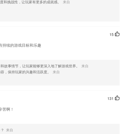
度和挑战性，让玩家有更多的成就感。
来自
平台内完成，老师直接线上查阅更方便；
的用户需求
体现了移动的教学模式，
15
孩子能够在家继续巩固在学校学习的知识，让孩子的成长看得见
有持续的游戏目标和乐趣
学习app，就能帮助你更有针对性的学习相关知识；
的用户需求
?
情和故事情节，让玩家能够更深入地了解游戏世界。
来自
内容，保持玩家的兴趣和活跃度。
来自
，如果您喜欢这款软件，您可以到应用商店进行打分评论，说出您的使用经
131
改。
辛苦啊！
折起！
台？
来自