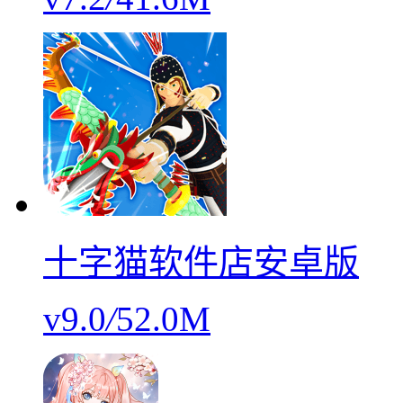
十字猫软件店安卓版
v9.0
/
52.0M