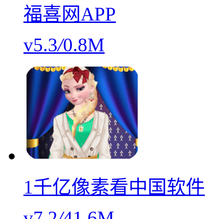
福喜网APP
v5.3
/
0.8M
1千亿像素看中国软件
v7.2
/
41.6M