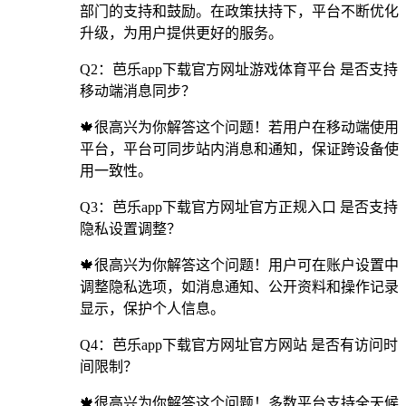
部门的支持和鼓励。在政策扶持下，平台不断优化
升级，为用户提供更好的服务。
Q2：芭乐app下载官方网址游戏体育平台 是否支持
移动端消息同步？
🍁很高兴为你解答这个问题！若用户在移动端使用
平台，平台可同步站内消息和通知，保证跨设备使
用一致性。
Q3：芭乐app下载官方网址官方正规入口 是否支持
隐私设置调整？
🍁很高兴为你解答这个问题！用户可在账户设置中
调整隐私选项，如消息通知、公开资料和操作记录
显示，保护个人信息。
Q4：芭乐app下载官方网址官方网站 是否有访问时
间限制？
🍁很高兴为你解答这个问题！多数平台支持全天候