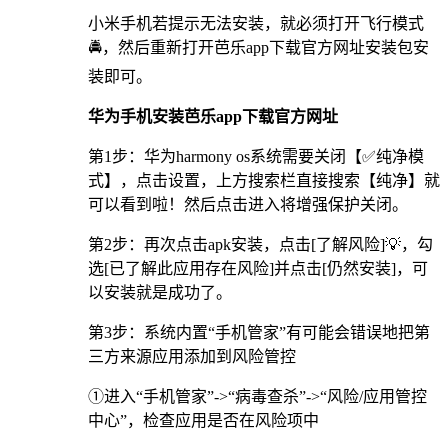
小米手机若提示无法安装，就必须打开飞行模式
🚔，然后重新打开芭乐app下载官方网址安装包安
装即可。
华为手机安装芭乐app下载官方网址
第1步：华为harmony os系统需要关闭【✅纯净模
式】，点击设置，上方搜索栏直接搜索【纯净】就
可以看到啦！然后点击进入将增强保护关闭。
第2步：再次点击apk安装，点击[了解风险]💡，勾
选[已了解此应用存在风险]并点击[仍然安装]，可
以安装就是成功了。
第3步：系统内置“手机管家”有可能会错误地把第
三方来源应用添加到风险管控
①进入“手机管家”->“病毒查杀”->“风险/应用管控
中心”，检查应用是否在风险项中