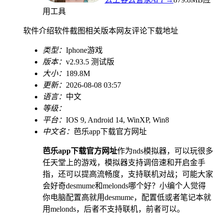
用工具
软件介绍
软件截图
相关版本
网友评论
下载地址
类型：
Iphone游戏
版本：
v2.93.5 测试版
大小：
189.8M
更新：
2026-08-08 03:57
语言：
中文
等级：
平台：
IOS 9, Android 14, WinXP, Win8
中文名：
芭乐app下载官方网址
芭乐app下载官方网址
作为nds模拟器，可以玩很多
任天堂上的游戏，模拟器支持调倍速和开启金手
指，还可以提高流畅度，支持联机对战；可能大家
会好奇desmume和melonds哪个好？小编个人觉得
你电脑配置高就用desmume，配置低或者笔记本就
用melonds，后者不支持联机，前者可以。