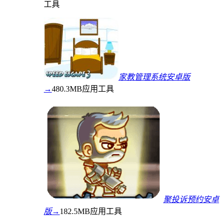
工具
家教管理系统安卓版
→
480.3MB
应用工具
聚投诉预约安卓
版→
182.5MB
应用工具