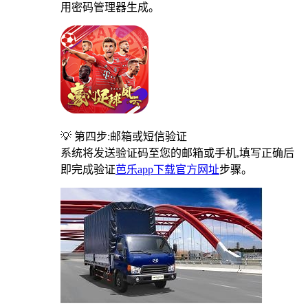
用密码管理器生成。
💡 第四步:邮箱或短信验证
系统将发送验证码至您的邮箱或手机,填写正确后
即完成验证
芭乐app下载官方网址
步骤。