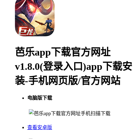
芭乐app下载官方网址
v1.8.0(登录入口)app下载安
装-手机网页版/官方网站
电脑版下载
手机扫描下载
查看安卓版