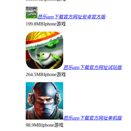
芭乐app下载官方网址安卓官方版
199.8MB
Iphone游戏
芭乐app下载官方网址试玩版
264.5MB
Iphone游戏
芭乐app下载官方网址单机版
98.9MB
Iphone游戏