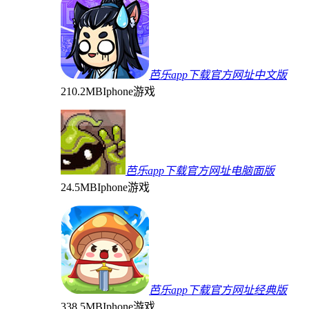
芭乐app下载官方网址中文版
210.2MB
Iphone游戏
芭乐app下载官方网址电脑面版
24.5MB
Iphone游戏
芭乐app下载官方网址经典版
338.5MB
Iphone游戏