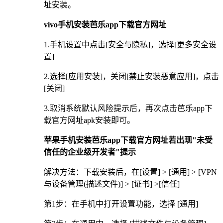
址安装。
vivo手机安装芭乐app下载官方网址
1.手机设置中点击[安全与隐私]，选择[更多安全设
置]
2.选择[应用安装]，关闭[禁止安装恶意应用]，点击
[关闭]
3.取消系统默认风险提示后，再次点击芭乐app下
载官方网址apk安装即可。
苹果手机安装芭乐app下载官方网址若出现"未受
信任的企业级开发者"提示
解决方法：下载安装后，在[设置] > [通用] > [VPN
与设备管理(描述文件)] > [证书] >[信任]
第1步：在手机中打开设置功能，选择 [通用]