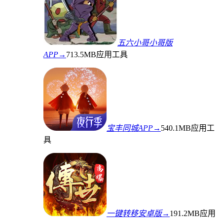
五六小哥小哥版
APP→
713.5MB
应用工具
宝丰同城APP→
540.1MB
应用工
具
一键转移安卓版→
191.2MB
应用