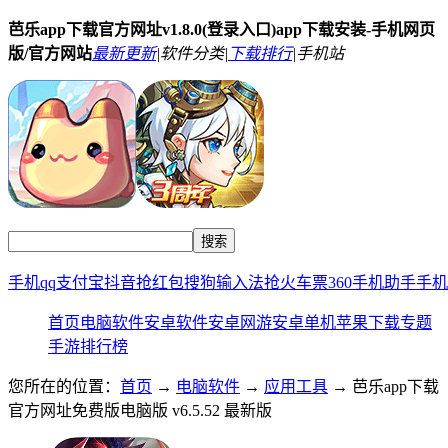
芭乐app下载官方网址v1.8.0(登录入口)app下载安装-手机网页
版/官方网站
最新更新
|
软件分类|
下载排行
|
手机站
手机qq
支付宝
抖音
抢红包
搜狗输入法
抢火车票
360手机助手
手机
首页
电脑软件
安卓软件
安卓网游
安卓单机
苹果下载
专题
手游排行榜
您所在的位置：
首页
→
电脑软件
→
应用工具
→ 芭乐app下载
官方网址免费版电脑版 v6.5.52 最新版