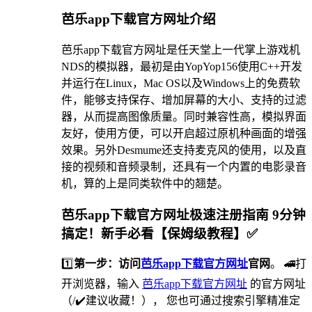
芭乐app下载官方网址介绍
芭乐app下载官方网址是任天堂上一代掌上游戏机
NDS的模拟器，最初是由YopYop156使用C++开发
并运行在Linux，Mac OS以及Windows上的免费软
件，能够支持保存、增加屏幕的大小、支持的过滤
器，从而提高图像质量。同时兼容性高，模拟界面
友好，使用方便，可以开启超过原机种画面的增强
效果。另外Desmume还支持麦克风的使用，以及直
接的视频和音频录制，还具有一个内置的电影录音
机，算的上是同类软件中的翘楚。
芭乐app下载官方网址极速注册指南 9分钟
搞定！新手必看【保姆级教程】✅
1️⃣
第一步：访问
芭乐app下载官方网址
官网
。 🚄打
开浏览器，输入
芭乐app下载官方网址
的官方网址
（/✔️建议收藏！）， 您也可通过搜索引擎精准定