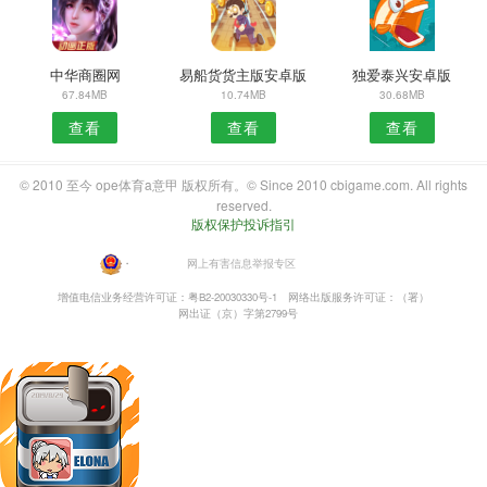
中华商圈网
易船货货主版安卓版
独爱泰兴安卓版
67.84MB
10.74MB
30.68MB
查看
查看
查看
© 2010 至今 ope体育a意甲 版权所有。© Since 2010 cbigame.com. All rights
reserved.
版权保护投诉指引
・
网上有害信息举报专区
增值电信业务经营许可证：粤B2-20030330号-1
网络出版服务许可证：（署）
网出证（京）字第2799号