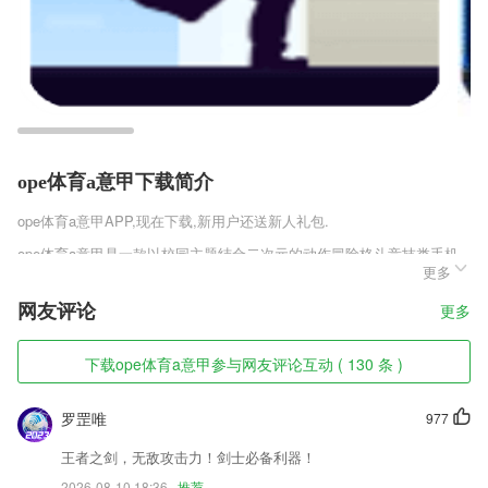
ope体育a意甲下载简介
ope体育a意甲
APP,现在下载,新用户还送新人礼包.
ope体育a意甲是一款以校园主题结合二次元的动作冒险格斗竞技类手机
更多
游戏，进入游戏后你将与你的女神一起作战，指尖发挥自己的战斗能力来
拯救人类，无尽的荒魂大BOSS等你来热血乱斗，纯正漂亮校园的日系动
网友评论
更多
漫故事完美还原，丰富酷炫的的战斗比拼战斗玩法，守护地球的使命将由
你来一手掌控!
下载ope体育a意甲参与网友评论互动 ( 130 条 )
ope体育a意甲软件特色
1,【监理考试名师直播,监理通关大杀器】
罗罡唯
977
2,点击加速，一秒百下
王者之剑，无敌攻击力！剑士必备利器！
3,预防中耳炎，烂耳底清浓止痒。
2026-08-10 18:36
推荐