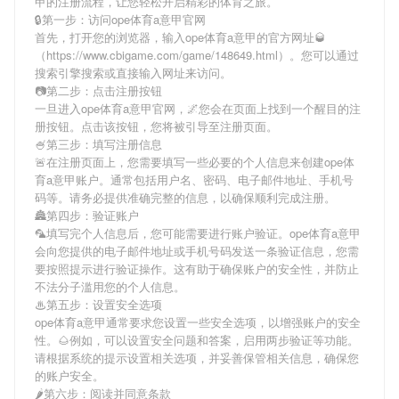
甲
的注册流程，让您轻松开启精彩的体育之旅。
🔒第一步：访问ope体育a意甲官网
首先，打开您的浏览器，输入
ope体育a意甲
的官方网址🥃
（https://www.cbigame.com/game/148649.html）。您可以通过
搜索引擎搜索或直接输入网址来访问。
📷第二步：点击注册按钮
一旦进入
ope体育a意甲
官网，🌌您会在页面上找到一个醒目的注
册按钮。点击该按钮，您将被引导至注册页面。
🍧第三步：填写注册信息
🚨在注册页面上，您需要填写一些必要的个人信息来创建
ope体
育a意甲
账户。通常包括用户名、密码、电子邮件地址、手机号
码等。请务必提供准确完整的信息，以确保顺利完成注册。
🏯第四步：验证账户
🦜填写完个人信息后，您可能需要进行账户验证。
ope体育a意甲
会向您提供的电子邮件地址或手机号码发送一条验证信息，您需
要按照提示进行验证操作。这有助于确保账户的安全性，并防止
不法分子滥用您的个人信息。
♨第五步：设置安全选项
ope体育a意甲
通常要求您设置一些安全选项，以增强账户的安全
性。🌰例如，可以设置安全问题和答案，启用两步验证等功能。
请根据系统的提示设置相关选项，并妥善保管相关信息，确保您
的账户安全。
🌶第六步：阅读并同意条款