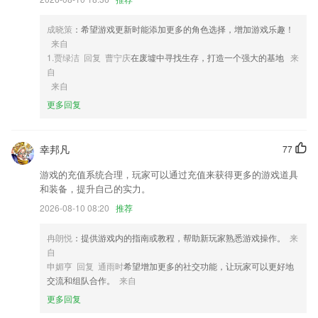
4,趣味游戏设置
成晓策
：希望游戏更新时能添加更多的角色选择，增加游戏乐趣！
5,私人书架
来自
6,提供学习工具、教学资源、听力测评、口语测评等功能。
1.贾绿洁 回复 曹宁庆
在废墟中寻找生存，打造一个强大的基地
来
自
ope体育a意甲软件优势
来自
1.支持简/繁体切换，支持顺序/循环/手动播放/后台播放/选段播放。
更多回复
2.包括10余个社交故事，从多方面来培养孩子的交流能力、行为的过程逻
辑和因果关系。
幸邦凡
77
3.家长可通过平台直接联系到孩子任课教师
游戏的充值系统合理，玩家可以通过充值来获得更多的游戏道具
4.通过不同情况下的实验操作过程，让你2265轻松的了解不同的实验原理
和装备，提升自己的实力。
及各种的器材结构
2026-08-10 08:20
推荐
5.我的收藏;收藏需要特别注意的题目,时刻加深理解.
冉朗悦
：提供游戏内的指南或教程，帮助新玩家熟悉游戏操作。
来
6.教师发送通知，家长接收信息，通知信息独立出来。
自
ope体育a意甲更新了什么?
申媚亨 回复 通雨时
希望增加更多的社交功能，让玩家可以更好地
交流和组队合作。
来自
VR直播上线，自由选择观看视角
更多回复
增强修复功能