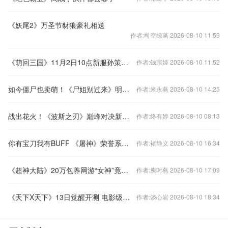
《妖尾2》万圣节豺狼豪礼相送
作者:司空绿菡 2026-08-10 11:59
《萌回三国》11月2日10点新服孙策立业开启
作者:钱宗姬 2026-08-10 11:52
如今僵尸也卖萌！《尸姐别过来》明日约否？！
作者:米永燕 2026-08-10 14:25
战出花火！《波斯之刃》巅峰对决新花样
作者:终有婷 2026-08-10 08:13
你有宝刀我有BUFF 《屠神》荣誉系统详解
作者:褚静义 2026-08-10 16:34
《超神大陆》20万包养网游“女神”竟是236斤离异少妇
作者:庾时燕 2026-08-10 17:09
《天下X天下》13日觉醒开测 电影级开场动画曝光
作者:谈心岩 2026-08-10 18:34