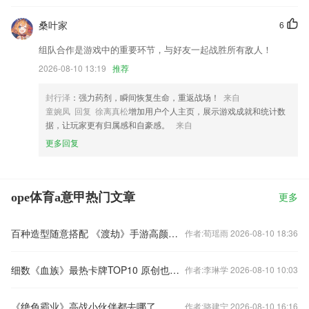
桑叶家
6
组队合作是游戏中的重要环节，与好友一起战胜所有敌人！
2026-08-10 13:19
推荐
封行泽
：强力药剂，瞬间恢复生命，重返战场！
来自
童婉凤 回复 徐离真松
增加用户个人主页，展示游戏成就和统计数
据，让玩家更有归属感和自豪感。
来自
更多回复
ope体育a意甲热门文章
更多
百种造型随意搭配 《渡劫》手游高颜时装引围观
作者:荀瑶雨 2026-08-10 18:36
细数《血族》最热卡牌TOP10 原创也有一片天！
作者:李琳学 2026-08-10 10:03
《绝色霸业》高战小伙伴都去哪了
作者:骆建宁 2026-08-10 16:16