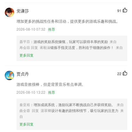
1[增强]首页新增“联系作者”按钮，微信公众号（结构大师工作室）已经开
通，现在可以通过微信直接联系作者了~
党谦莎
91
小部件增加背景和字体颜色设置
增加更多的挑战性任务和活动，提供更多的游戏乐趣和挑战。
长江日报现已更名为大武汉
2026-08-10 07:32
推荐
增加部分sensortek芯片
聂平芬
：游戏的奖励系统慷慨，玩家可以获得丰厚的奖励
来自
联系我们
寿会琼 回复 蒋毅淑
锻炼手指灵活度，胜利在于细微的操作！
来自
以上就是ope体育a意甲的介绍，如果您喜欢这款软件，您可以到应用商
更多回复
店进行打分评论，说出您的使用经历，以帮助我们更好的对产品进行优化
修改。
贾贞丹
22
游戏音效很棒，但是背景音乐有点单调。
2026-08-10 13:22
推荐
秦亚裕
：增加成就系统，激励玩家不断挑战自己并获得奖励。
来自
曲全蓉 回复 湛翠卿
设计有趣的剧情和情节，吸引玩家的注意力
来
自
更多回复