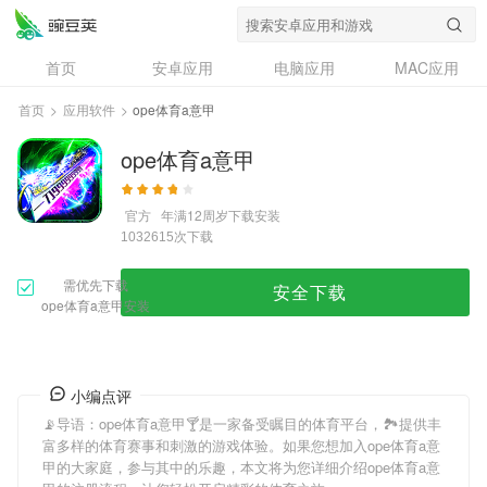
首页
安卓应用
电脑应用
MAC应用
资讯
专题
设计奖
创意应用
首页
>
应用软件
>
ope体育a意甲
问答
ope体育a意甲
官方
年满12周岁
下载安装
次下载
1032615
需优先下载
安全下载
ope体育a意甲安装
小编点评
📡导语：
ope体育a意甲
🍸是一家备受瞩目的体育平台，🏞提供丰
富多样的体育赛事和刺激的游戏体验。如果您想加入
ope体育a意
甲
的大家庭，参与其中的乐趣，本文将为您详细介绍
ope体育a意