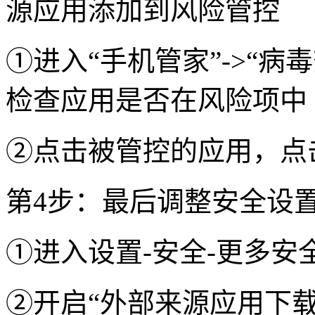
源应用添加到风险管控
①进入“手机管家”->“病毒
检查应用是否在风险项中
②点击被管控的应用，点
第4步：最后调整安全设
①进入设置-安全-更多安
②开启“外部来源应用下载