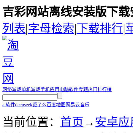
吉彩网站离线安装版下载安
列表
|
字母检索
|
下载排行
|
网络游戏
单机游戏
手机应用
电脑软件
专题
热门排行榜
ai软件
deepseek
饿了么
百度地图
网易云音乐
当前位置：
首页
→
安卓应