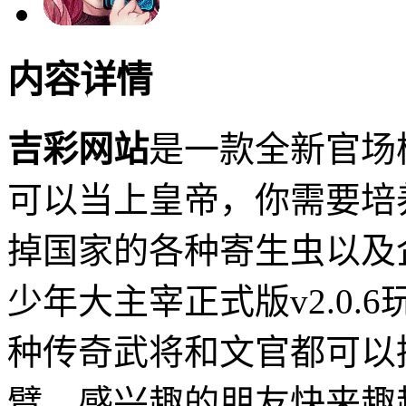
内容详情
吉彩网站
是一款全新官场
可以当上皇帝，你需要培
掉国家的各种寄生虫以及
少年大主宰正式版v2.0
种传奇武将和文官都可以
臂。感兴趣的朋友快来趣