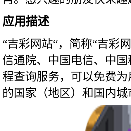
应用描述
“吉彩网站“，简称“吉彩
信通院、中国电信、中国
程查询服务，可以免费为
的国家（地区）和国内城