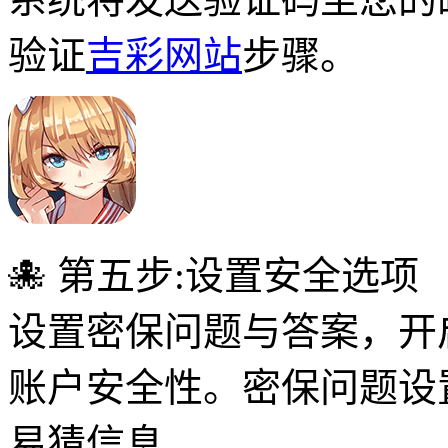
验证
吉彩网站
步骤。
🐙 第五步:设置安全选项
设置密保问题与答案，开
账户安全性。密保问题设
易猜信息。