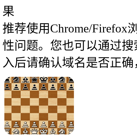
果
推荐使用Chrome/Fire
性问题。您也可以通过搜
入后请确认域名是否正确