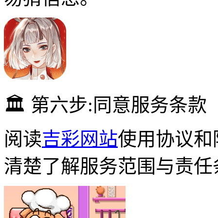
🏛 第六步:同意服务条款
阅读
吉彩网站
使用协议和
清楚了解服务范围与责任