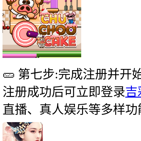
🥒 第七步:完成注册并开
注册成功后可立即登录
吉
直播、真人娱乐等多样功