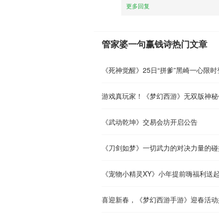
更多回复
管家婆一句赢钱诗热门文章
《死神觉醒》25日“拼爹”黑崎一心限时
游戏真玩家！《梦幻西游》无双版神秘
《武动乾坤》交易会坊开启公告
《刀剑如梦》一切武力的对决力量的碰
《宠物小精灵XY》小年提前嗨福利送
喜迎新春，《梦幻西游手游》迎春活动