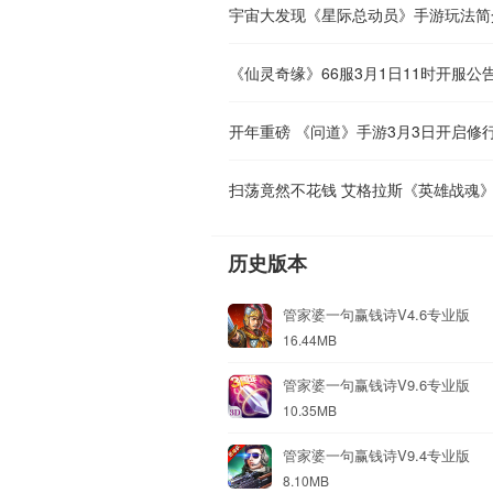
宇宙大发现《星际总动员》手游玩法简
《仙灵奇缘》66服3月1日11时开服公
开年重磅 《问道》手游3月3日开启修
扫荡竟然不花钱 艾格拉斯《英雄战魂
历史版本
管家婆一句赢钱诗V4.6专业版
16.44MB
管家婆一句赢钱诗V9.6专业版
10.35MB
管家婆一句赢钱诗V9.4专业版
8.10MB