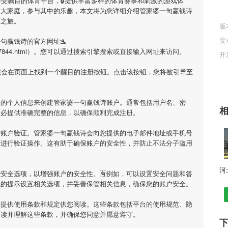
备受瞩目的体育平台，🔒提供丰富多样的体育赛事和刺激的游戏体
的大家庭，参与其中的乐趣，本文将为您详细介绍
管家婆一句赢钱诗
育之旅。
版
要
一句赢钱诗
的官方网址🛬
/game/147844.html）。您可以通过搜索引擎搜索或直接输入网址来访问。
开
您会在页面上找到一个醒目的注册按钮。点击该按钮，您将被引导至
要的个人信息来创建
管家婆一句赢钱诗
账户。通常包括用户名、密
务必提供准确完整的信息，以确保顺利完成注册。
行账户验证。
管家婆一句赢钱诗
会向您提供的电子邮件地址或手机号
示进行验证操作。这有助于确保账户的安全性，并防止不法分子滥用
安全选项，以增强账户的安全性。🈶例如，可以设置安全问题和答
统的提示设置相关选项，并妥善保管相关信息，确保您的账户安全。
会提供使用条款和规定供您阅读。这些条款包括平台的使用规范、隐
阅读并理解这些条款，并确保您同意并愿意遵守。