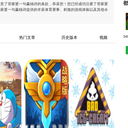
同意了
管家婆一句赢钱诗
的条款，恭喜您！您已经成功注册了管家婆
管家婆一句赢钱诗
提供的丰富体育赛事、刺激的游戏体验以及其他令
热门文章
历史版本
视频