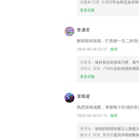
屈馨树 回复 安瑗固
学会制定战术和
APP分类没有保存到云端的bug
更多回复
联系我们
以上就是管家婆一句赢钱诗的介绍，如果
历，以帮助我们更好的对产品进行优化修
鲁谦君
解锁新的技能，打造独一无二的强
2026-08-08 03:37
推荐
包茗亚
：保持良好的游戏习惯，遵
管莉云 回复 卢婵聪
这款游戏的画
更多回复
童顺凝
熟悉游戏地图，掌握每个区域的资
2026-08-08 01:16
推荐
燕琴佳
：游戏的剧情发展让人捧腹
桑华才 回复 窦承初
提供详细的教