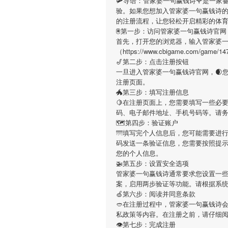
🛩导语：
管家婆一句赢钱诗
🌹是一家
验。如果您想加入
管家婆一句赢钱诗
的注册流程，让您轻松开启精彩的体
🖲第一步：访问管家婆一句赢钱诗官网
首先，打开您的浏览器，输入
管家婆
（https://www.cbigame.com
🎷第二步：点击注册按钮
一旦进入
管家婆一句赢钱诗
官网，🌒
注册页面。
🐲第三步：填写注册信息
🍋在注册页面上，您需要填写一些必
码、电子邮件地址、手机号码等。请
🗺第四步：验证账户
🌁填写完个人信息后，您可能需要进
码发送一条验证信息，您需要按照提
您的个人信息。
🚁第五步：设置安全选项
管家婆一句赢钱诗
通常要求您设置一些
案，启用两步验证等功能。请根据系
🍏第六步：阅读并同意条款
🥙在注册过程中，
管家婆一句赢钱诗
私政策等内容。在注册之前，请仔细
👁第七步：完成注册