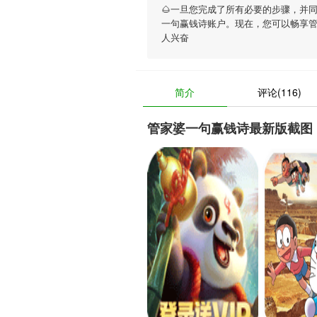
🌰一旦您完成了所有必要的步骤，并
一句赢钱诗账户。现在，您可以畅享
人兴奋
简介
评论(116)
管家婆一句赢钱诗最新版截图