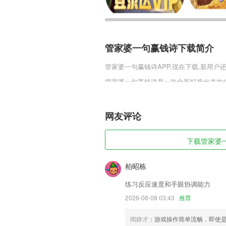
管家婆一句赢钱诗下载简介
管家婆一句赢钱诗
APP,现在下载,新用户
管家婆一句赢钱诗是一款全新打造出来的
定，玩家们可以将这些数字来进行完美的
的积分，玩家们可以轻松去完成全新的挑
网友评论
管家婆一句赢钱诗软件特色
1,智能分析出易错考点，2265记录学习
下载管家婆一
2,【3】界面美观简洁，用心做好应用的
3,一键查询读者借阅信息,包括借阅图书
柏昭栋
查询,同时提供图书续借服务;
练习反应速度和手眼协调能力
4,更有多款阅读小游戏，红包免费送，多
2026-08-08 03:43
推荐
5,边框贴纸：很有趣超好玩！
闻静才
：游戏操作简单流畅，即使
6,还可以在平台上查看阿克苏地区的直播