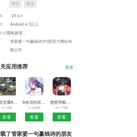
奇幻
射击
本
V5.4.1
求
Android 4.7以上
发者
隐私政策
管家婆一句赢钱诗(中国)官方网站有
限公司
相关应用推荐
更多
河北交通APP
5i生活社区APP
悠悠导航离线地图
79.3MB
13.68MB
69.17MB
查看
查看
查看
下载了管家婆一句赢钱诗的朋友