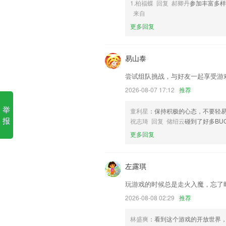
1.柏福蝶 回复 郝卿丹
参加丰富多
管家婆一句赢钱诗软件优势
来自
更多回复
1.象形化字 ，按字形字义，将汉字演变
2.根据考试考点，并对题目进行优化整理
易山泰
3.· 为你得意的作品或演奏片段建立资料
4.·通过软件学习到的数学知识非常多，
尝试组队挑战，与好友一起享受游
5.·提供简单易用的“做课”工具，用户
2026-08-07 17:12
推荐
多种模板
举
童利星
：保持积极的心态，不要轻
6.2019年新版考试大纲
报
祝志琦 回复 储绍云
碰到了好多BU
管家婆一句赢钱诗更新了什么
更多回复
修复"当前 Activity 工具"复制难问题
优化详情页内图片呈现样式。
左露琪
以上就是十大老品牌网赌大全的介绍，如
玩游戏的时候总是走火入魔，忘了
历，以帮助我们更好的对产品进行优化修
2026-08-08 02:29
推荐
修复部分型号android0版本手机进入异常
适配更多手机设备
林盛爽
：看到这个游戏的开放世界