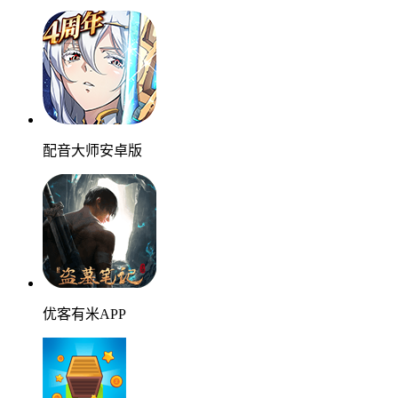
配音大师安卓版
优客有米APP