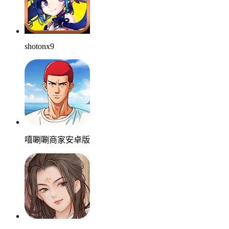
shotonx9
嘻唰唰商家安卓版