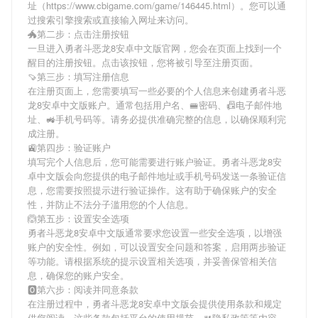
址（https://www.cbigame.com/game/146445.html）。您可以通
过搜索引擎搜索或直接输入网址来访问。
🐲第二步：点击注册按钮
一旦进入勇者斗恶龙8安卓中文版官网，您会在页面上找到一个
醒目的注册按钮。点击该按钮，您将被引导至注册页面。
🍠第三步：填写注册信息
在注册页面上，您需要填写一些必要的个人信息来创建勇者斗恶
龙8安卓中文版账户。通常包括用户名、🚝密码、📠电子邮件地
址、🚜手机号码等。请务必提供准确完整的信息，以确保顺利完
成注册。
🚉第四步：验证账户
填写完个人信息后，您可能需要进行账户验证。勇者斗恶龙8安
卓中文版会向您提供的电子邮件地址或手机号码发送一条验证信
息，您需要按照提示进行验证操作。这有助于确保账户的安全
性，并防止不法分子滥用您的个人信息。
🙆第五步：设置安全选项
勇者斗恶龙8安卓中文版通常要求您设置一些安全选项，以增强
账户的安全性。例如，可以设置安全问题和答案，启用两步验证
等功能。请根据系统的提示设置相关选项，并妥善保管相关信
息，确保您的账户安全。
🅾第六步：阅读并同意条款
在注册过程中，勇者斗恶龙8安卓中文版会提供使用条款和规定
供您阅读。这些条款包括平台的使用规范、🍴隐私政策等内容。