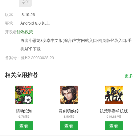
空间
版本
8.19.26
要求
Android 8.0 以上
开发者
隐私政策
勇者斗恶龙8安卓中文版(综合)官方网站入口/网页版登录入口/手
机APP下载
备案号：豫B2-20030028-29
相关应用推荐
更多
情动沧海
灵剑萌侠传
饥荒手游单机版
6.78GB
8.50GB
919.88MB
查看
查看
查看