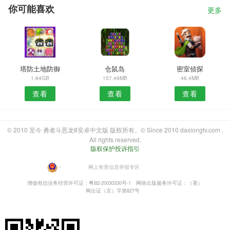
你可能喜欢
更多
塔防土地防御
仓鼠岛
密室侦探
1.64GB
157.49MB
46.4MB
查看
查看
查看
© 2010 至今 勇者斗恶龙8安卓中文版 版权所有。© Since 2010 daxiongtv.com .
All rights reserved.
版权保护投诉指引
・
网上有害信息举报专区
增值电信业务经营许可证：粤B2-20030330号-1
网络出版服务许可证：（署）
网出证（京）字第827号