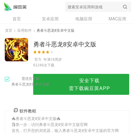
勇者斗恶龙8安卓中文版
首页
安卓应用
电脑应用
MAC应用
资讯
专题
设计奖
创意应用
首页
>
应用软件
>
勇者斗恶龙8安卓中文版
问答
勇者斗恶龙8安卓中文版
官方
年满16周岁
次下载
61246
需优先下载
安全下载
勇者斗恶龙8安卓中文版
需下载豌豆荚APP
软件教程
🐲勇者斗恶龙8安卓中文版🐲
🗿第一步：访问勇者斗恶龙8安卓中文版官网
首先，打开您的浏览器，输入勇者斗恶龙8安卓中文版的官方网