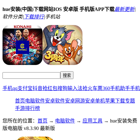
hue安装(中国)下载网站IOS 安卓版 手机版APP下载
最新更新
|
软件分类|
下载排行
|
手机站
手机qq
支付宝
抖音
抢红包
搜狗输入法
抢火车票
360手机助手
手机
首页
电脑软件
安卓软件
安卓网游
安卓单机
苹果下载
专题
手游排行榜
您所在的位置：
首页
→
电脑软件
→
应用工具
→ hue安装免费
版电脑版 v8.3.90 最新版