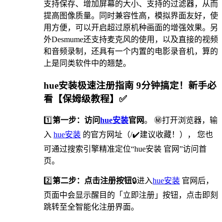
支持保存、增加屏幕的大小、支持的过滤器，从而
提高图像质量。同时兼容性高，模拟界面友好，使
用方便，可以开启超过原机种画面的增强效果。另
外Desmume还支持麦克风的使用，以及直接的视频
和音频录制，还具有一个内置的电影录音机，算的
上是同类软件中的翘楚。
hue安装极速注册指南 9分钟搞定！新手必
看【保姆级教程】✅
1️⃣
第一步：访问
hue安装
官网
。 ㊙打开浏览器，输
入
hue安装
的官方网址（/✔️建议收藏！）， 您也
可通过搜索引擎精准定位“hue安装 官网”访问首
页。
2️⃣
第二步：点击注册按钮
🔒进入
hue安装
官网后，
页面中会显示醒目的「立即注册」按钮，点击即刻
跳转至全智能化注册界面。