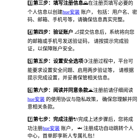
3️⃣
第三步：填写注册信息
🌄在注册页填写必要的
个人信息以创建
hue安装
账户， 包括：用户名、密
码、邮箱、手机号等，请确保信息真实完整。
4️⃣
第四步：验证账户
📐提交信息后，系统将向您
的邮箱或手机号发送验证码， 请按提示完成验
证，以保障账户安全。
5️⃣
第五步：设置安全选项
🍋️注册过程中，平台可
能要求设置安全问题、启用两步验证等， 请根据
提示完成设置，并妥善保管相关信息。
6️⃣
第六步：阅读并同意条款
🌋注册前请仔细阅读
hue安装
的使用协议与隐私政策， 确保您理解并同
意相关条款。
7️⃣
第七步：完成注册
🔌完成上述步骤后，您将成
功注册
hue安装
账户， 🦈 注册成功自动跳转个人
中心，首单即享新人专属礼包！