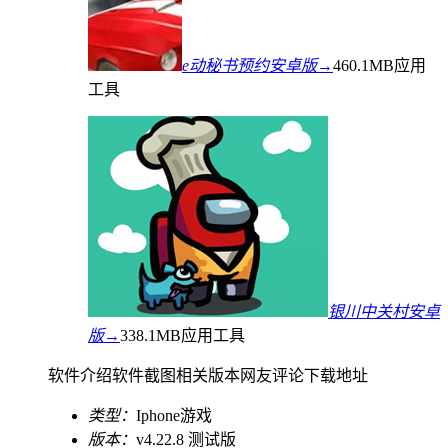
e动秘书预约安卓版→
460.1MB
应用
工具
银川中关村安卓
版→
338.1MB
应用工具
软件介绍
软件截图
相关版本
网友评论
下载地址
类型：
Iphone游戏
版本：
v4.22.8 测试版