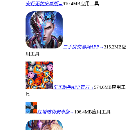
安行无忧安卓版→
910.4MB
应用工具
二手房交易网APP→
315.2MB
应
用工具
车车助手APP官方→
574.6MB
应用工
具
红塔防伪安卓版→
106.4MB
应用工具