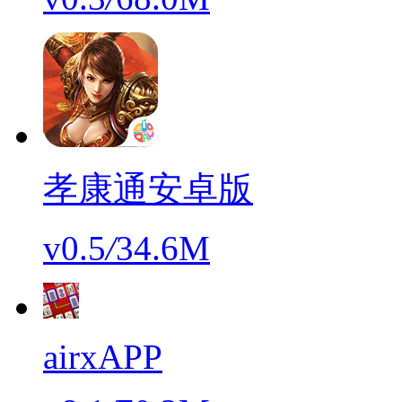
孝康通安卓版
v0.5
/
34.6M
airxAPP