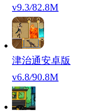
v9.3
/
82.8M
津治通安卓版
v6.8
/
90.8M