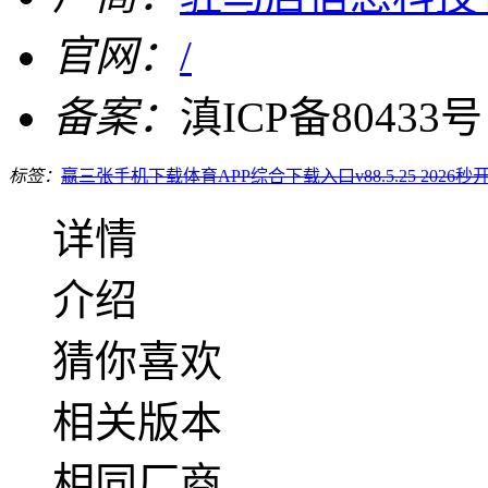
官网：
/
备案：
滇ICP备80433号
标签：
赢三张手机下载
体育APP综合下载入口v88.5.25 2026
秒
详情
介绍
猜你喜欢
相关版本
相同厂商