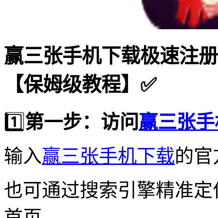
赢三张手机下载极速注册
【保姆级教程】✅
1️⃣
第一步：访问
赢三张手
输入
赢三张手机下载
的官
也可通过搜索引擎精准定位
首页。