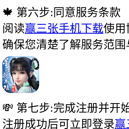
🍁 第六步:同意服务条款
阅读
赢三张手机下载
使用
确保您清楚了解服务范围
💸 第七步:完成注册并开
注册成功后可立即登录
赢