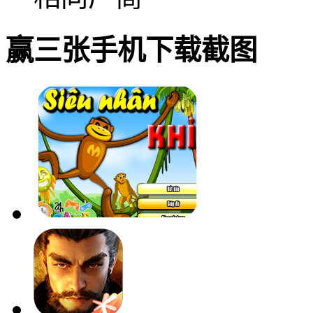
赢三张手机下载截图