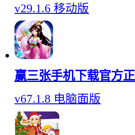
v29.1.6 移动版
赢三张手机下载官方正
v67.1.8 电脑面版