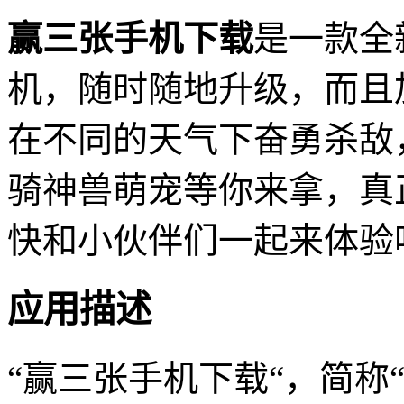
赢三张手机下载
是一款全
机，随时随地升级，而且
在不同的天气下奋勇杀敌
骑神兽萌宠等你来拿，真
快和小伙伴们一起来体验
应用描述
“赢三张手机下载“，简称