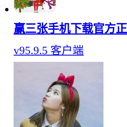
赢三张手机下载官方正
v95.9.5 客户端