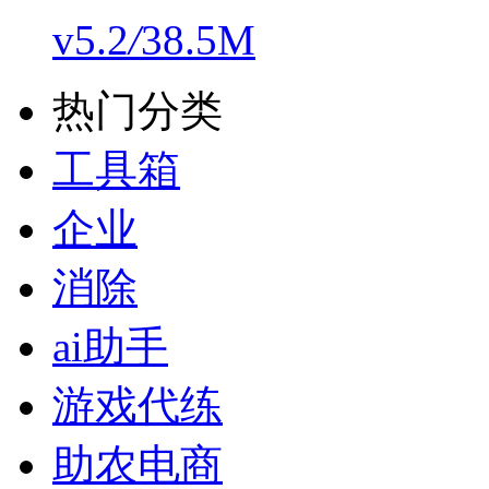
v5.2
/
38.5M
热门分类
工具箱
企业
消除
ai助手
游戏代练
助农电商