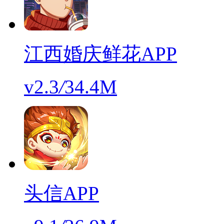
江西婚庆鲜花APP
v2.3
/
34.4M
头信APP