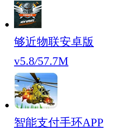
够近物联安卓版
v5.8
/
57.7M
智能支付手环APP