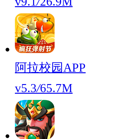
v9.1
/
26.9M
阿拉校园APP
v5.3
/
65.7M