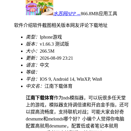
水苏网APP→
866.8MB
应用工具
软件介绍
软件截图
相关版本
网友评论
下载地址
类型：
Iphone游戏
版本：
v1.66.3 测试版
大小：
266.5M
更新：
2026-08-09 23:21
语言：
中文
等级：
平台：
IOS 9, Android 14, WinXP, Win8
中文名：
江南下载体育
江南下载体育
作为nds模拟器，可以玩很多任天堂
上的游戏，模拟器支持调倍速和开启金手指，还可
以提高流畅度，支持联机对战；可能大家会好奇
desmume和melonds哪个好？小编个人觉得你电脑
配置高就用desmume，配置低或者笔记本就用