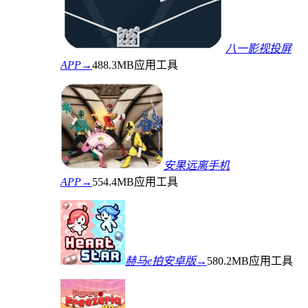
八一影视投屏
APP→
488.3MB
应用工具
安果远离手机
APP→
554.4MB
应用工具
赫马e拍安卓版→
580.2MB
应用工具