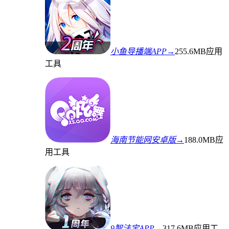
小鱼导播端APP→
255.6MB
应用
工具
海南节能网安卓版→
188.0MB
应
用工具
9智法宝APP→
317.6MB
应用工