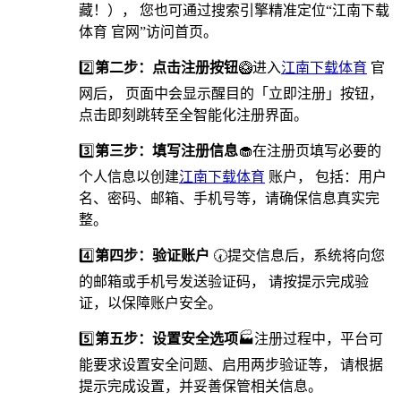
藏！）， 您也可通过搜索引擎精准定位“江南下载
体育 官网”访问首页。
2️⃣
第二步：点击注册按钮
🥝进入
江南下载体育
官
网后， 页面中会显示醒目的「立即注册」按钮，
点击即刻跳转至全智能化注册界面。
3️⃣
第三步：填写注册信息
🧁在注册页填写必要的
个人信息以创建
江南下载体育
账户， 包括：用户
名、密码、邮箱、手机号等，请确保信息真实完
整。
4️⃣
第四步：验证账户
🕢提交信息后，系统将向您
的邮箱或手机号发送验证码， 请按提示完成验
证，以保障账户安全。
5️⃣
第五步：设置安全选项
🏭️注册过程中，平台可
能要求设置安全问题、启用两步验证等， 请根据
提示完成设置，并妥善保管相关信息。