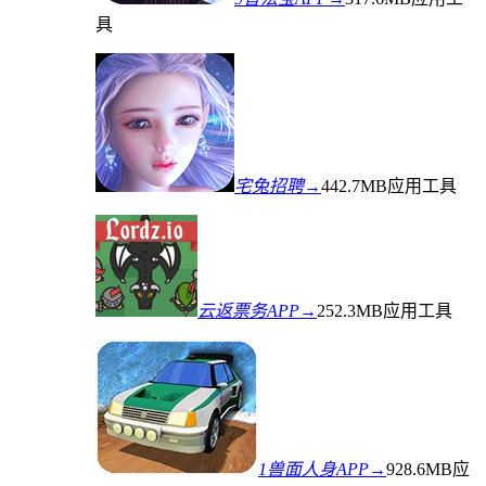
具
宅兔招聘→
442.7MB
应用工具
云返票务APP→
252.3MB
应用工具
1兽面人身APP→
928.6MB
应