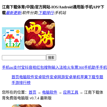
江南下载体育(中国)官方网站-IOS/Android通用版/手机APP下
载
最新更新
|
软件分类|
下载排行
|
手机站
手机qq
支付宝
抖音
抢红包
搜狗输入法
抢火车票
360手机助手
手机
首页
电脑软件
安卓软件
安卓网游
安卓单机
苹果下载
专题
手游排行榜
您所在的位置：
首页
→
电脑软件
→
应用工具
→ 江南下载体
育免费版电脑版 v0.7.4 最新版