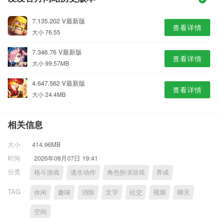
7.135.202 V最新版
查看详情
大小 76.55
7.346.76 V最新版
查看详情
大小 99.57MB
4.647.562 V最新版
查看详情
大小 24.4MB
相关信息
大小
414.96MB
时间
2026年08月07日 19:41
分类
格斗游戏
逃生动作
角色扮演游戏
养成
TAG
休闲
趣味
消除
文字
社交
视频
聊天
空间