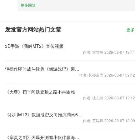
更多回复
发发官方网站热门文章
更多
3D手游《我叫MT2》宣传视频
作者: 霍雪爽 2026-08-07 19:41
轻操作即时战斗经典《幽游战记》迎接魔强统一战
作者: 长孙富固 2026-08-07 09:42
《天尊》扫平问题登顶之路不再困难
作者: 扶志咏 2026-08-07 12:12
《我叫MT2》数据泄密反向推演腾讯6星游戏标准
作者: 黄聪风 2026-08-07 10:09
《寒灵之剑》火爆开测邀小伙伴赢海量乐豆