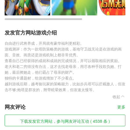
发发官方网站游戏介绍
自由进行武将养成，开局就有豪华福利更精彩。
游戏测评：作为一款塔防策略类的游戏，基地守卫战无论是在游戏的画
面、音效、画质还是游戏机制上都非常优秀。
查看自己已经获得的成就和成就的完成情况，并可以领取相应的奖励。
老大和老二穷得没有办法，这才去找老母亲，用尽各种手段欺负她、打
她，最后撵她走，他们霸占了母亲的财产。
独特的卡通题材，给游戏增加了不少看点。
越到游戏后期，越考验玩家的策略能力，比如步兵塔可以拦截敌人，但攻
击不够;炮塔是群攻的，附带眩晕效果，但攻速太慢等。
收起
网友评论
更多
下载发发官方网站，参与网友评论互动 ( 4538 条 )