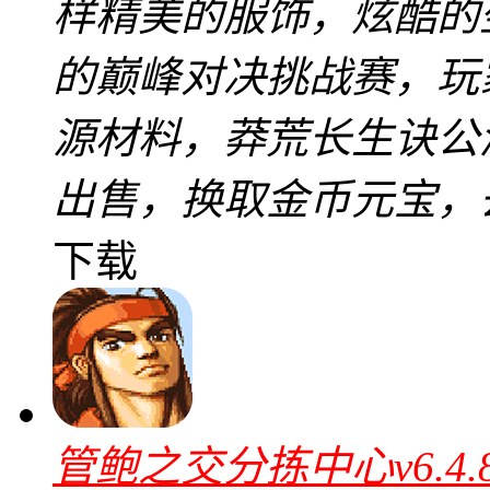
样精美的服饰，炫酷的
的巅峰对决挑战赛，玩
源材料，莽荒长生诀公
出售，换取金币元宝，
下载
管鲍之交分拣中心v6.4