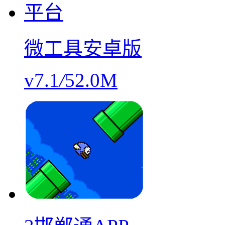
微工具安卓版
v7.1
/
52.0M