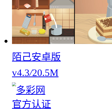
陌己安卓版
v4.3
/
20.5M