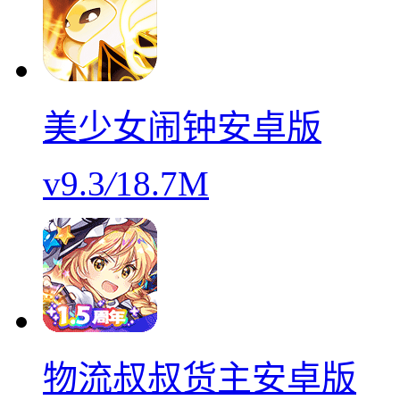
美少女闹钟安卓版
v9.3
/
18.7M
物流叔叔货主安卓版