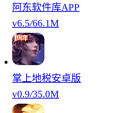
阿东软件库APP
v6.5
/
66.1M
掌上地税安卓版
v0.9
/
35.0M