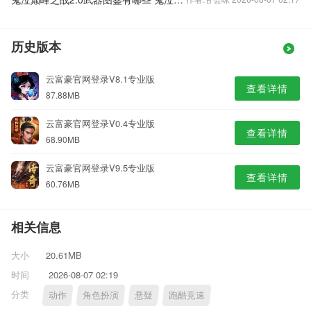
历史版本
云富豪官网登录V8.1专业版
查看详情
87.88MB
云富豪官网登录V0.4专业版
查看详情
68.90MB
云富豪官网登录V9.5专业版
查看详情
60.76MB
相关信息
大小
20.61MB
时间
2026-08-07 02:19
分类
动作
角色扮演
悬疑
跑酷竞速