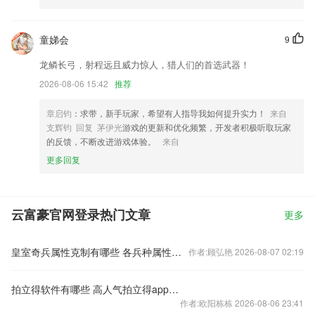
童娣会
9
龙鳞长弓，射程远且威力惊人，猎人们的首选武器！
2026-08-06 15:42
推荐
章启钧
：求带，新手玩家，希望有人指导我如何提升实力！
来自
支辉钧 回复 茅伊光
游戏的更新和优化频繁，开发者积极听取玩家
的反馈，不断改进游戏体验。
来自
更多回复
云富豪官网登录热门文章
更多
皇室奇兵属性克制有哪些 各兵种属性克制关系介绍
作者:顾弘艳 2026-08-07 02:19
拍立得软件有哪些 高人气拍立得app大全
作者:欧阳栋栋 2026-08-06 23:41