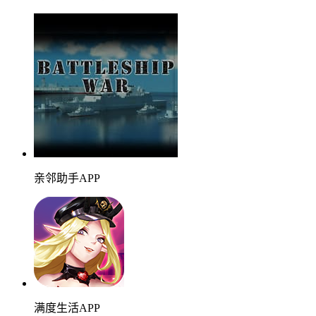
亲邻助手APP
满度生活APP