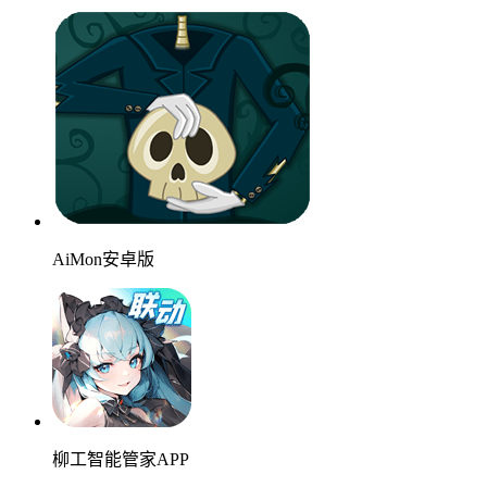
AiMon安卓版
柳工智能管家APP