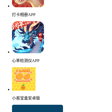
打卡相册APP
心率检测仪APP
小易宝盒安卓版