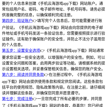
要的个人信息来创建《手机云海游戏app下载》网站账户。通
常包括用户名、密码、电子邮件地址、手机号码等。请务必提
供准确完整的信息，以确保顺利完成注册。
第四步：验证账户
👉填写完个人信息后，您可能需要进行账
户验证。《手机云海游戏app下载》网站会向您提供的电子邮
件地址或手机号码发送一条验证信息，您需要按照提示进行验
证操作。这有助于确保账户的安全性，并防止不法分子滥用您
的个人信息。
第五步：设置安全选项
👉《手机云海游戏app下载》网站通常
要求您设置一些安全选项，以增强账户的安全性。例如，可以
设置安全问题和答案，启用两步验证等功能。请根据系统的提
示设置相关选项，并妥善保管相关信息，确保您的账户安全。
第六步：阅读并同意条款
👉在注册过程中，《手机云海游戏
app下载》网站会提供使用条款和规定供您阅读。这些条款包
括平台的使用规范、隐私政策等内容。在注册之前，请仔细阅
读并理解这些条款，并确保您同意并愿意遵守。
第七步：完成注册
👉一旦您完成了所有必要的步骤，并同意
了《手机云海游戏app下载》网站的条款，恭喜您！您已经成