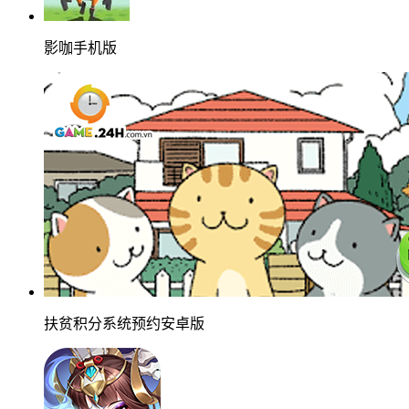
影咖手机版
扶贫积分系统预约安卓版