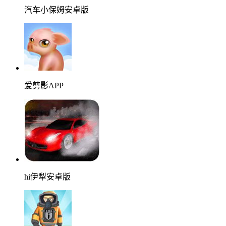
汽车小保姆安卓版
爱剪影APP
hi伊犁安卓版