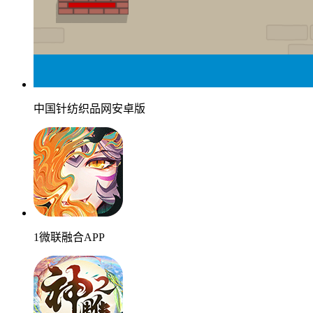
中国针纺织品网安卓版
1微联融合APP