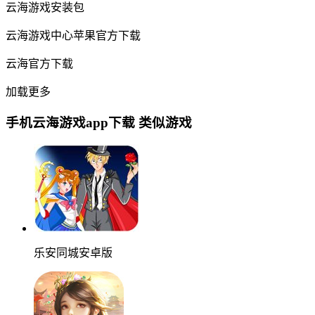
云海游戏安装包
云海游戏中心苹果官方下载
云海官方下载
加载更多
手机云海游戏app下载 类似游戏
乐安同城安卓版