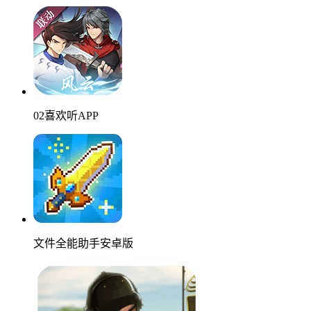
02喜欢听APP
文件全能助手安卓版