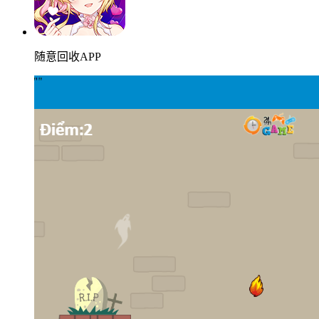
随意回收APP