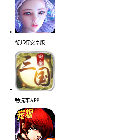
帮邦行安卓版
畅洗车APP