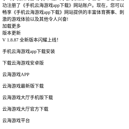
功注册了《手机云海游戏app下载》网站账户。现在，您可以
畅享《手机云海游戏app下载》网站提供的丰富体育赛事、刺
激的游戏体验以及其他令人兴奋!
加载更多
版本更新
V 1.8.87 全新版本闪耀上线！
手机云海游戏app下载安装
下载云海游戏安卓版
云海游戏APP
云海游戏最新版下载
云海游戏大厅手机版下载
云海游戏大厅官方下载
云海游戏平台