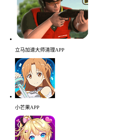
立马加速大师清理APP
小芒果APP