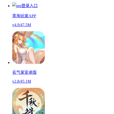
茶淘玩家APP
v4.9
/
47.5M
名气家安卓版
v2.8
/
45.1M