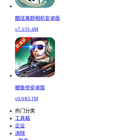
酷炫美颜相机安卓版
v7.3
/
31.4M
鲤鱼悦安卓版
v9.0
/
83.1M
热门分类
工具箱
企业
消除