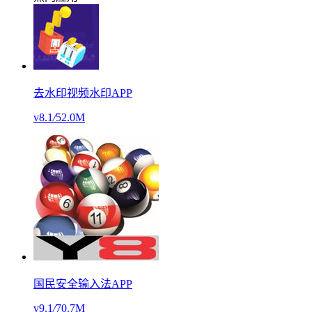
去水印视频水印APP
v8.1
/
52.0M
国民安全输入法APP
v9.1
/
70.7M