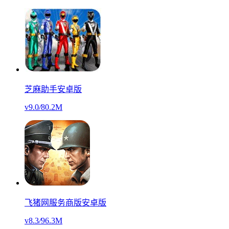
芝麻助手安卓版
v9.0
/
80.2M
飞猪网服务商版安卓版
v8.3
/
96.3M