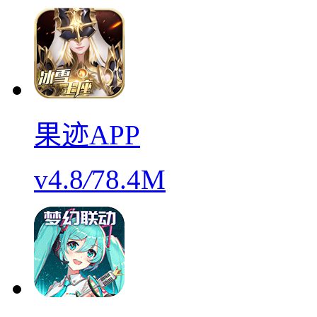
果迹APP
v4.8
/
78.4M