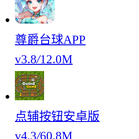
尊爵台球APP
v3.8
/
12.0M
点辅按钮安卓版
v4.3
/
60.8M