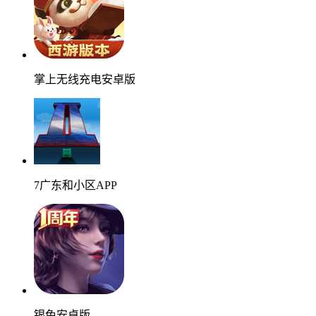
掌上无线充电安卓版
7广东和小区APP
银兔安卓版