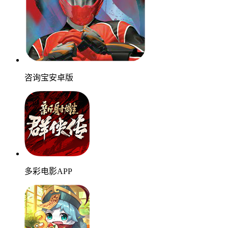
咨询宝安卓版
多彩电影APP