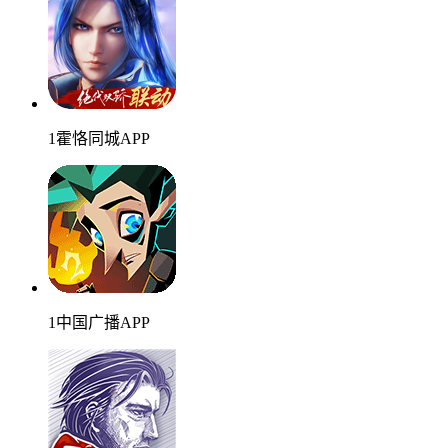
1霍恪同城APP
1中国广播APP