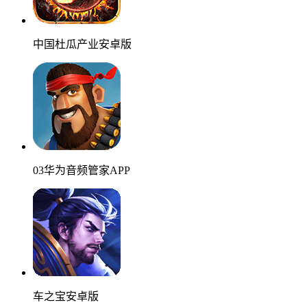
中国杜瓜产业安卓版
03华为音频管家APP
车之宝安卓版