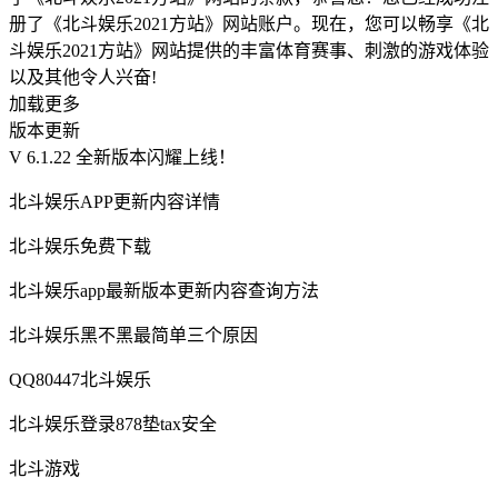
册了《北斗娱乐2021方站》网站账户。现在，您可以畅享《北
斗娱乐2021方站》网站提供的丰富体育赛事、刺激的游戏体验
以及其他令人兴奋!
加载更多
版本更新
V 6.1.22 全新版本闪耀上线！
北斗娱乐APP更新内容详情
北斗娱乐免费下载
北斗娱乐app最新版本更新内容查询方法
北斗娱乐黑不黑最简单三个原因
QQ80447北斗娱乐
北斗娱乐登录878垫tax安全
北斗游戏