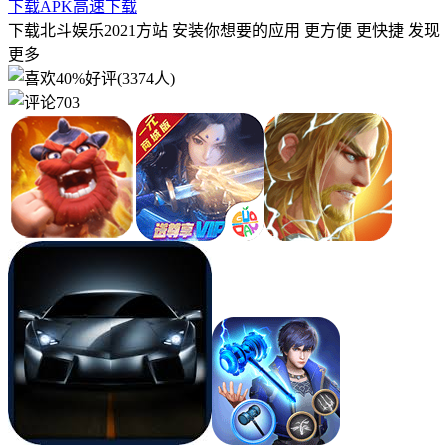
下载APK
高速下载
下载北斗娱乐2021方站 安装你想要的应用 更方便 更快捷 发现
更多
40%好评(3374人)
703