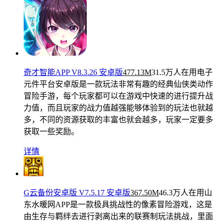
奇才智能APP V8.3.26 安卓版
477.13M
31.5万人在用
电子
元件平台安卓版是一款玩法非常有趣的经典仙侠类动作
冒险手游，每个玩家都可以在游戏中快速的进行提升战
力值，而且玩家的战力值越强能够体验到的玩法也就越
多，不同的资源获取的丰富也就会越多，玩家一定要多
获取一些奖励。
详情
G云备份安卓版 V7.5.17 安卓版
367.50M
46.3万人在用
山
东水暖网APP是一款极具挑战性的像素冒险游戏，这是
由生存与羁绊去进行剥离出来的联赛制玩法挑战，里面