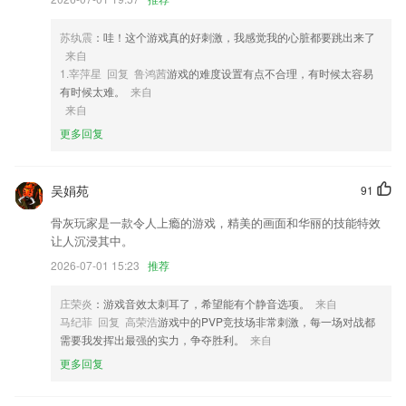
3,以便可以随时反复进行学习，支持用户在线收藏重点单词。
4,【有趣有乐，更能坚持】
苏纨震
：哇！这个游戏真的好刺激，我感觉我的心脏都要跳出来了
来自
5,支持系统相册文字识别，无需打开APP即可快速完成识别;
1.宰萍星 回复 鲁鸿茜
游戏的难度设置有点不合理，有时候太容易
6,多彩主题
有时候太难。
来自
来自
星月壹号棋牌软件优势
更多回复
1.详细丰富的单词解析，可以随时在线学习单词，配有中心解析和例句学
习；
吴娟苑
91
2.有专业团队维护，全程追踪服务。
骨灰玩家是一款令人上瘾的游戏，精美的画面和华丽的技能特效
3.数学：涵盖四则混合运算、分数运算、竖式和脱式计算、已知结果求因
让人沉浸其中。
子等计算题；填空题、判断题、选择题、应用题，题型全覆盖
2026-07-01 15:23
推荐
4.内容设计严格按照国家语委编制的《汉语拼音正确词法基本规则》，以
人教版一年级上册语文课本作为教学框架，科学合理地设计APP内容。
庄荣炎
：游戏音效太刺耳了，希望能有个静音选项。
来自
5.·检查进度：有的放矢，了解对应的知识熟练度。
马纪菲 回复 高荣浩
游戏中的PVP竞技场非常刺激，每一场对战都
需要我发挥出最强的实力，争夺胜利。
来自
6.从听说读写各方面，全方面提高孩子汉字的学习基础；
更多回复
星月壹号棋牌更新了什么?
派件扫描增加生鲜件单号提醒