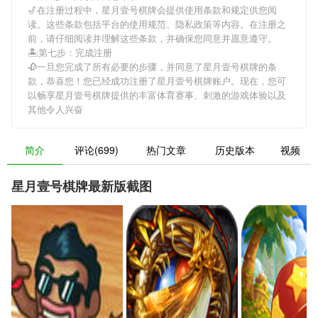
🎷在注册过程中，
星月壹号棋牌
会提供使用条款和规定供您阅
读。这些条款包括平台的使用规范、隐私政策等内容。在注册之
前，请仔细阅读并理解这些条款，并确保您同意并愿意遵守。
🏝第七步：完成注册
🥀一旦您完成了所有必要的步骤，并同意了
星月壹号棋牌
的条
款，恭喜您！您已经成功注册了星月壹号棋牌账户。现在，您可
以畅享
星月壹号棋牌
提供的丰富体育赛事、刺激的游戏体验以及
其他令人兴奋
简介
评论(699)
热门文章
历史版本
视频
星月壹号棋牌最新版截图