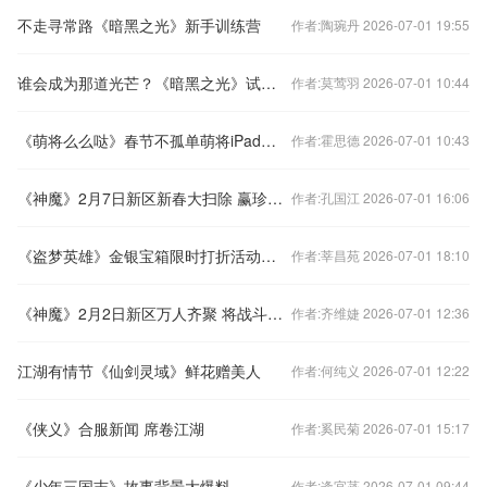
不走寻常路《暗黑之光》新手训练营
作者:陶琬丹 2026-07-01 19:55
谁会成为那道光芒？《暗黑之光》试玩评测视频
作者:莫莺羽 2026-07-01 10:44
《萌将么么哒》春节不孤单萌将iPad来相伴
作者:霍思德 2026-07-01 10:43
《神魔》2月7日新区新春大扫除 赢珍稀宠物
作者:孔国江 2026-07-01 16:06
《盗梦英雄》金银宝箱限时打折活动开启！
作者:莘昌苑 2026-07-01 18:10
《神魔》2月2日新区万人齐聚 将战斗进行到底
作者:齐维婕 2026-07-01 12:36
江湖有情节《仙剑灵域》鲜花赠美人
作者:何纯义 2026-07-01 12:22
《侠义》合服新闻 席卷江湖
作者:奚民菊 2026-07-01 15:17
《少年三国志》故事背景大爆料
作者:逄宜菡 2026-07-01 09:44