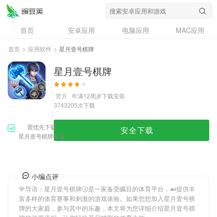
首页
安卓应用
电脑应用
MAC应用
资讯
专题
设计奖
创意应用
首页
>
应用软件
>
星月壹号棋牌
问答
星月壹号棋牌
官方
年满12周岁
下载安装
次下载
3743205
需优先下载
安全下载
星月壹号棋牌安装
小编点评
🌹导语：
星月壹号棋牌
🕜是一家备受瞩目的体育平台，🍛提供丰
富多样的体育赛事和刺激的游戏体验。如果您想加入
星月壹号棋
牌
的大家庭，参与其中的乐趣，本文将为您详细介绍
星月壹号棋