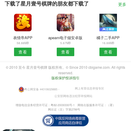
下载了星月壹号棋牌的朋友都下载了
更多
表情帝APP
apeam电子烟安卓版
橘子二手APP
58.88MB
5.67MB
16.69MB
查看
查看
查看
© 2010 至今 星月壹号棋牌 版权所有。© Since 2010 cbigame.com. All rights
reserved.
版权保护投诉指引
网上有害信息举报专区
粤公网安备 440106029885
・
公安部网络违法犯罪举报网站
增值电信业务经营许可证：粤B2-20030330号-1
网络出版服务许可证：（署）
网出证（京）字第2799号