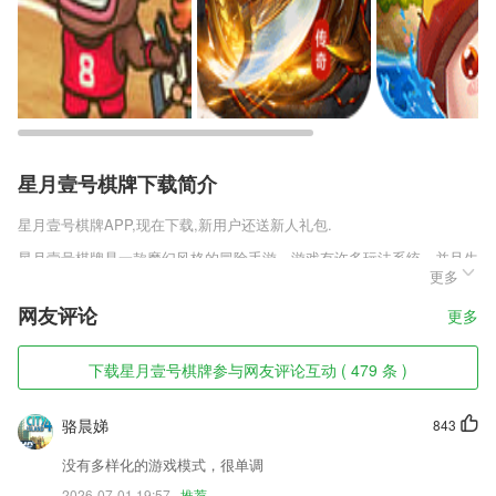
星月壹号棋牌下载简介
星月壹号棋牌
APP,现在下载,新用户还送新人礼包.
星月壹号棋牌是一款魔幻风格的冒险手游，游戏有许多玩法系统，并且生
更多
活系统牵连着整个游戏，玩家可以通过生活系统种地收菜，获得许多特殊
的材料，这些材料不仅可以用来制作武器，还可以用来制作房屋、船只和
网友评论
更多
车辆。车辆方便玩家跑商运货，船只更是有商船和战斗帆船，玩法很丰
富。
下载星月壹号棋牌参与网友评论互动 ( 479 条 )
星月壹号棋牌软件特色
1,健康咨询：在这里有着最齐全的健康、养生资讯可供了解，包含了育
骆晨娣
843
儿、两性、女性、健身等方面
没有多样化的游戏模式，很单调
2,【文件扫描】
2026-07-01 19:57
推荐