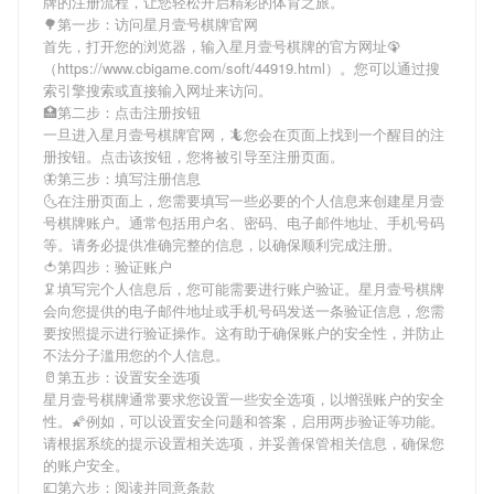
牌
的注册流程，让您轻松开启精彩的体育之旅。
🌳第一步：访问星月壹号棋牌官网
首先，打开您的浏览器，输入
星月壹号棋牌
的官方网址🦚
（https://www.cbigame.com/soft/44919.html）。您可以通过搜
索引擎搜索或直接输入网址来访问。
🏥第二步：点击注册按钮
一旦进入
星月壹号棋牌
官网，🦎您会在页面上找到一个醒目的注
册按钮。点击该按钮，您将被引导至注册页面。
🦋第三步：填写注册信息
🌜在注册页面上，您需要填写一些必要的个人信息来创建
星月壹
号棋牌
账户。通常包括用户名、密码、电子邮件地址、手机号码
等。请务必提供准确完整的信息，以确保顺利完成注册。
🍅第四步：验证账户
🦑填写完个人信息后，您可能需要进行账户验证。
星月壹号棋牌
会向您提供的电子邮件地址或手机号码发送一条验证信息，您需
要按照提示进行验证操作。这有助于确保账户的安全性，并防止
不法分子滥用您的个人信息。
🥛第五步：设置安全选项
星月壹号棋牌
通常要求您设置一些安全选项，以增强账户的安全
性。🌠例如，可以设置安全问题和答案，启用两步验证等功能。
请根据系统的提示设置相关选项，并妥善保管相关信息，确保您
的账户安全。
💷第六步：阅读并同意条款