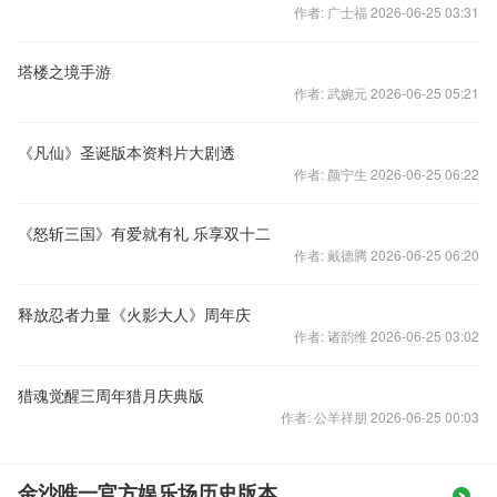
作者: 广士福 2026-06-25 03:31
塔楼之境手游
作者: 武婉元 2026-06-25 05:21
《凡仙》圣诞版本资料片大剧透
作者: 颜宁生 2026-06-25 06:22
《怒斩三国》有爱就有礼 乐享双十二
作者: 戴德腾 2026-06-25 06:20
释放忍者力量《火影大人》周年庆
作者: 诸韵维 2026-06-25 03:02
猎魂觉醒三周年猎月庆典版
作者: 公羊祥朋 2026-06-25 00:03
金沙唯一官方娱乐场历史版本