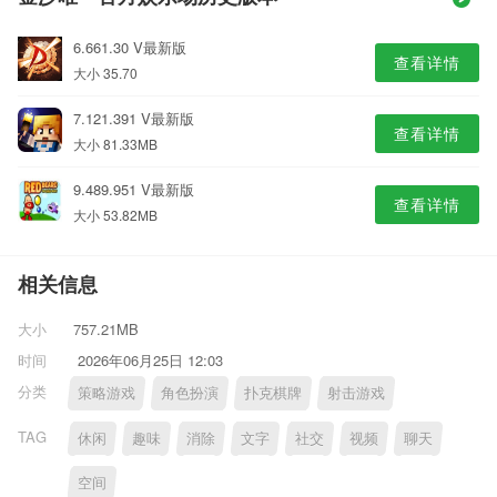
6.661.30 V最新版
查看详情
大小 35.70
7.121.391 V最新版
查看详情
大小 81.33MB
9.489.951 V最新版
查看详情
大小 53.82MB
相关信息
大小
757.21MB
时间
2026年06月25日 12:03
分类
策略游戏
角色扮演
扑克棋牌
射击游戏
TAG
休闲
趣味
消除
文字
社交
视频
聊天
空间