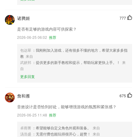
诸腾姬
777
是否有足够的游戏内容可供探索？
2026-06-25 06:02
推荐
包达翠
：我刚刚加入游戏，还有很多不懂的地方，希望大家多多指
教
来自
武妍邦
：提供更多的新手教程和提示，帮助玩家更快上手。！
来
自
更多回复
詹和雁
675
音效设计是否恰到好处，能够增强游戏的氛围和紧张感？
2026-06-25 11:48
推荐
卓雨菁
：希望能够自定义角色外观和装备。
来自
汤浩盛
：无需付费也能玩得很开心，超赞！
来自