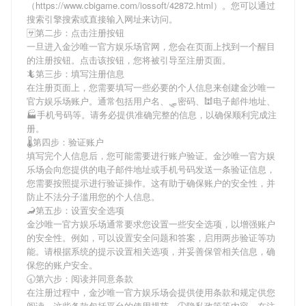
（https://www.cbigame.com/iossoft/42872.html）。您可以通过
搜索引擎搜索或直接输入网址来访问。
🈂第二步：点击注册按钮
一旦进入金沙唯一官方娱乐场官网，您会在页面上找到一个醒目
的注册按钮。点击该按钮，您将被引导至注册页面。
🦎第三步：填写注册信息
在注册页面上，您需要填写一些必要的个人信息来创建金沙唯一
官方娱乐场账户。通常包括用户名、🛷密码、🕍电子邮件地址、
🏭手机号码等。请务必提供准确完整的信息，以确保顺利完成注
册。
🌡第四步：验证账户
填写完个人信息后，您可能需要进行账户验证。金沙唯一官方娱
乐场会向您提供的电子邮件地址或手机号码发送一条验证信息，
您需要按照提示进行验证操作。这有助于确保账户的安全性，并
防止不法分子滥用您的个人信息。
🦂第五步：设置安全选项
金沙唯一官方娱乐场通常要求您设置一些安全选项，以增强账户
的安全性。例如，可以设置安全问题和答案，启用两步验证等功
能。请根据系统的提示设置相关选项，并妥善保管相关信息，确
保您的账户安全。
🕣第六步：阅读并同意条款
在注册过程中，金沙唯一官方娱乐场会提供使用条款和规定供您
阅读。这些条款包括平台的使用规范、🕔隐私政策等内容。在注