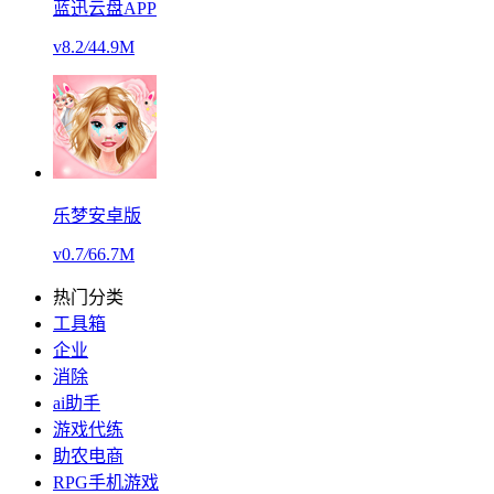
蓝迅云盘APP
v8.2
/
44.9M
乐梦安卓版
v0.7
/
66.7M
热门分类
工具箱
企业
消除
ai助手
游戏代练
助农电商
RPG手机游戏