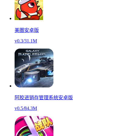
美圏安卓版
v0.3
/
31.1M
阿胶进销存管理系统安卓版
v0.5
/
84.3M