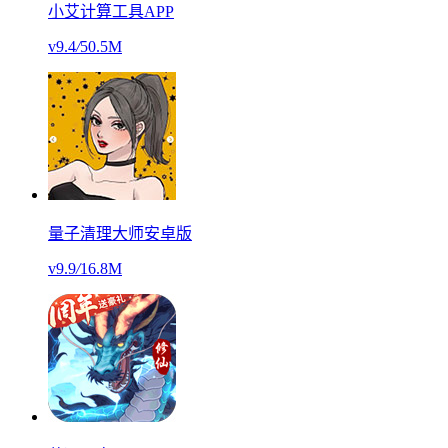
小艾计算工具APP
v9.4
/
50.5M
量子清理大师安卓版
v9.9
/
16.8M