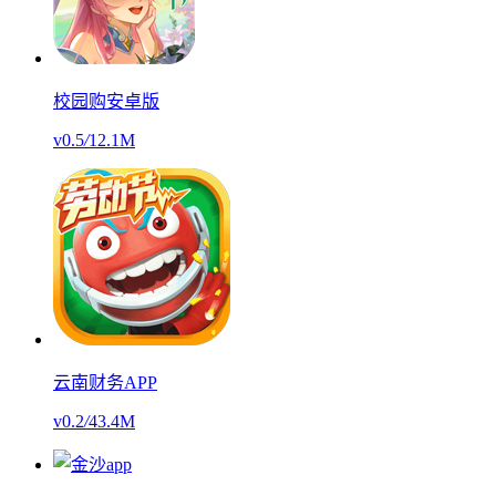
校园购安卓版
v0.5
/
12.1M
云南财务APP
v0.2
/
43.4M