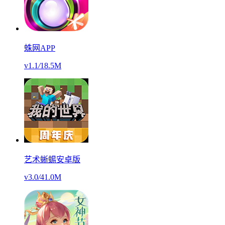
蛛网APP
v1.1
/
18.5M
艺术蜥蜴安卓版
v3.0
/
41.0M