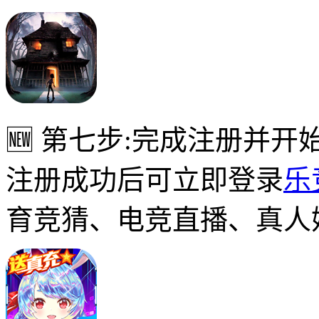
🆕 第七步:完成注册并开
注册成功后可立即登录
乐
育竞猜、电竞直播、真人