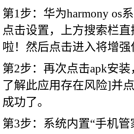
第1步：华为harmony 
点击设置，上方搜索栏直
啦！然后点击进入将增强
第2步：再次点击apk安装
了解此应用存在风险]并点
成功了。
第3步：系统内置“手机管