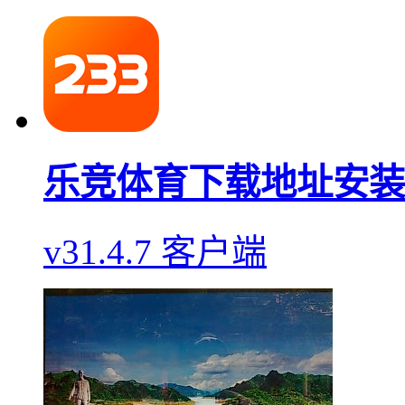
乐竞体育下载地址安装
v31.4.7 客户端