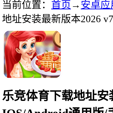
当前位置：
首页
→
安卓应
地址安装最新版本2026 v7
乐竞体育下载地址安装v6