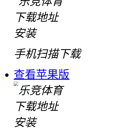
手机扫描下载
查看苹果版