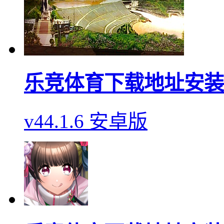
乐竞体育下载地址安装
v44.1.6 安卓版