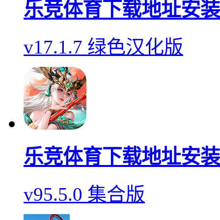
乐竞体育下载地址安装
v17.1.7 绿色汉化版
乐竞体育下载地址安装
v95.5.0 集合版