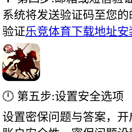
系统将发送验证码至您的
验证
乐竞体育下载地址安
🕛 第五步:设置安全选项
设置密保问题与答案，开