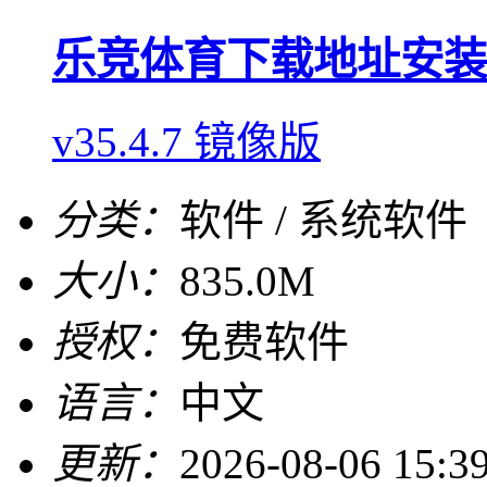
乐竞体育下载地址安装
v35.4.7 镜像版
分类：
软件 / 系统软件
大小：
835.0M
授权：
免费软件
语言：
中文
更新：
2026-08-06 15:3