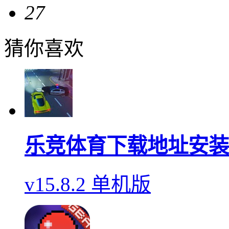
27
猜你喜欢
乐竞体育下载地址安装
v15.8.2 单机版