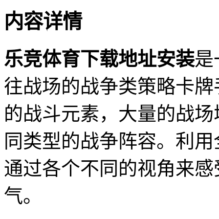
内容详情
乐竞体育下载地址安装
是
往战场的战争类策略卡牌
的战斗元素，大量的战场
同类型的战争阵容。利用
通过各个不同的视角来感
气。