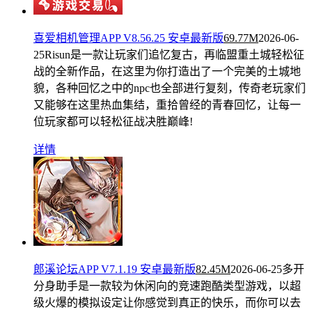
喜爱相机管理APP V8.56.25 安卓最新版
69.77M
2026-06-
25
Risun是一款让玩家们追忆复古，再临盟重土城轻松征
战的全新作品，在这里为你打造出了一个完美的土城地
貌，各种回忆之中的npc也全部进行复刻，传奇老玩家们
又能够在这里热血集结，重拾曾经的青春回忆，让每一
位玩家都可以轻松征战决胜巅峰!
详情
郎溪论坛APP V7.1.19 安卓最新版
82.45M
2026-06-25
多开
分身助手是一款较为休闲向的竞速跑酷类型游戏，以超
级火爆的模拟设定让你感觉到真正的快乐，而你可以去