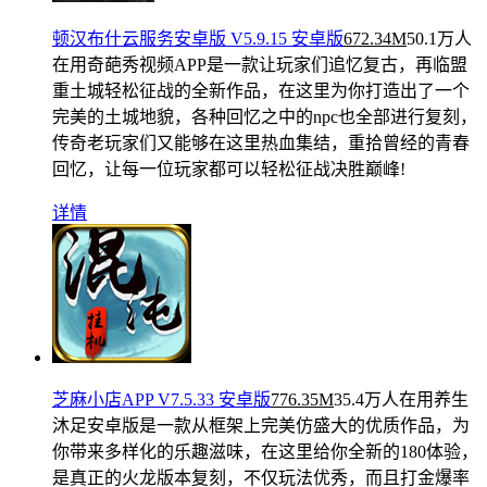
顿汉布什云服务安卓版 V5.9.15 安卓版
672.34M
50.1万人
在用
奇葩秀视频APP是一款让玩家们追忆复古，再临盟
重土城轻松征战的全新作品，在这里为你打造出了一个
完美的土城地貌，各种回忆之中的npc也全部进行复刻，
传奇老玩家们又能够在这里热血集结，重拾曾经的青春
回忆，让每一位玩家都可以轻松征战决胜巅峰!
详情
芝麻小店APP V7.5.33 安卓版
776.35M
35.4万人在用
养生
沐足安卓版是一款从框架上完美仿盛大的优质作品，为
你带来多样化的乐趣滋味，在这里给你全新的180体验，
是真正的火龙版本复刻，不仅玩法优秀，而且打金爆率