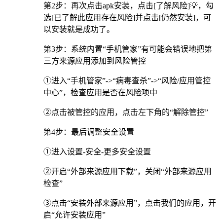
第2步：再次点击apk安装，点击[了解风险]💡，勾
选[已了解此应用存在风险]并点击[仍然安装]，可
以安装就是成功了。
第3步：系统内置“手机管家”有可能会错误地把第
三方来源应用添加到风险管控
①进入“手机管家”->“病毒查杀”->“风险/应用管控
中心”，检查应用是否在风险项中
②点击被管控的应用，点击左下角的“解除管控”
第4步：最后调整安全设置
①进入设置-安全-更多安全设置
②开启“外部来源应用下载”，关闭“外部来源应用
检查”
③点击“安装外部来源应用”，点击我们的应用，开
启“允许安装应用”