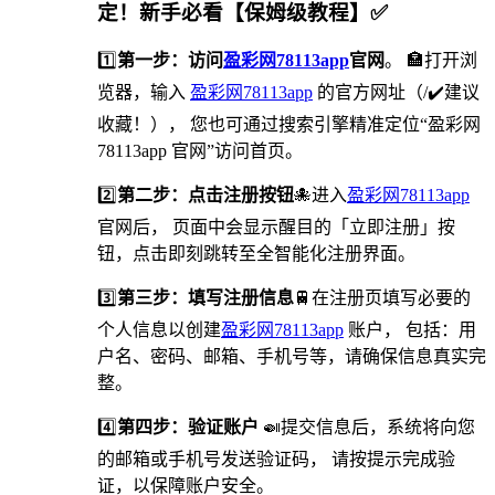
定！新手必看【保姆级教程】✅
1️⃣
第一步：访问
盈彩网78113app
官网
。 🏣打开浏
览器，输入
盈彩网78113app
的官方网址（/✔️建议
收藏！）， 您也可通过搜索引擎精准定位“盈彩网
78113app 官网”访问首页。
2️⃣
第二步：点击注册按钮
🐙进入
盈彩网78113app
官网后， 页面中会显示醒目的「立即注册」按
钮，点击即刻跳转至全智能化注册界面。
3️⃣
第三步：填写注册信息
🚆在注册页填写必要的
个人信息以创建
盈彩网78113app
账户， 包括：用
户名、密码、邮箱、手机号等，请确保信息真实完
整。
4️⃣
第四步：验证账户
🍛提交信息后，系统将向您
的邮箱或手机号发送验证码， 请按提示完成验
证，以保障账户安全。