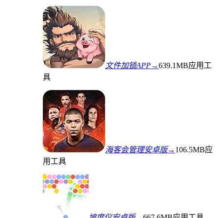
文件加锁APP→
639.1MB
应用工
具
海客会管理安卓版→
106.5MB
应
用工具
坡度仪安卓版→
667.6MB
应用工具