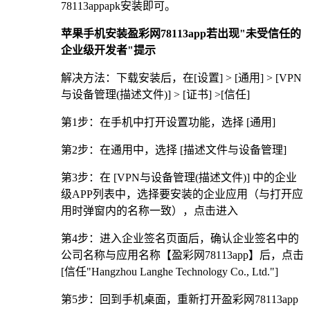
78113appapk安装即可。
苹果手机安装盈彩网78113app若出现"未受信任的
企业级开发者"提示
解决方法：下载安装后，在[设置] > [通用] > [VPN
与设备管理(描述文件)] > [证书] >[信任]
第1步：在手机中打开设置功能，选择 [通用]
第2步：在通用中，选择 [描述文件与设备管理]
第3步：在 [VPN与设备管理(描述文件)] 中的企业
级APP列表中，选择要安装的企业应用（与打开应
用时弹窗内的名称一致），点击进入
第4步：进入企业签名页面后，确认企业签名中的
公司名称与应用名称【盈彩网78113app】后，点击
[信任"Hangzhou Langhe Technology Co., Ltd."]
第5步：回到手机桌面，重新打开盈彩网78113app