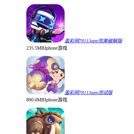
盈彩网78113app完美破解版
235.5MB
Iphone游戏
盈彩网78113app测试版
890.0MB
Iphone游戏