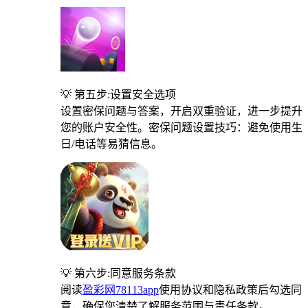
💡 第五步:设置安全选项
设置密保问题与答案，开启双重验证，进一步提升
您的账户安全性。密保问题设置技巧：避免使用生
日/电话等易猜信息。
💡 第六步:同意服务条款
阅读
盈彩网78113app
使用协议和隐私政策后勾选同
意，确保您清楚了解服务范围与责任条款。