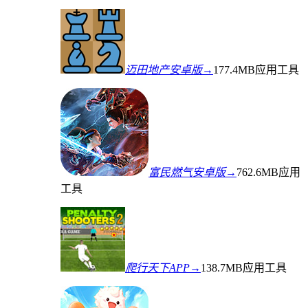
迈田地产安卓版→
177.4MB
应用工具
富民燃气安卓版→
762.6MB
应用
工具
爬行天下APP→
138.7MB
应用工具