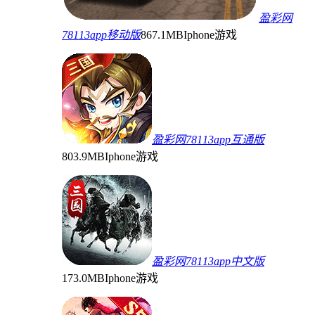
盈彩网
78113app移动版
867.1MB
Iphone游戏
盈彩网78113app互通版
803.9MB
Iphone游戏
盈彩网78113app中文版
173.0MB
Iphone游戏