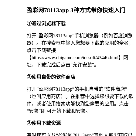
盈彩网78113app 3种方式带你快速入门
①通过浏览器下载
打开“盈彩网78113app”手机浏览器（例如百度浏览
器）。在搜索框中输入您想要下载的应用的全名，
点击下载链接
【https://www.cbigame.com/iossoft/43446.html】网
址，下载完成后点击“允许安装”。
②使用自带的软件商店
打开“盈彩网78113app”的手机自带的“软件商店”
（也叫应用商店）。在推荐中选择您想要下载的软
件，或者使用搜索功能找到您需要的应用。点击
“安装”即 可开始下载和安装。
③使用下载资源
有时您可以从“盈彩网78113app”其他人那里获取已