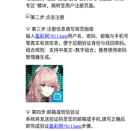
专区"模块，跳转至用户注册页面。
💡 第三步:注册信息填写规范指南
输入
盈彩网78113app
用户名、密码、邮箱与手机号
等真实有效信息，便于后期验证身份与找回密码。
组合规则：支持中英文+数字组合；推荐使用密码
管理器生成。
💡 第四步:邮箱或短信验证
系统将发送验证码至您的邮箱或手机,填写正确后
即完成验证
盈彩网78113app
步骤。