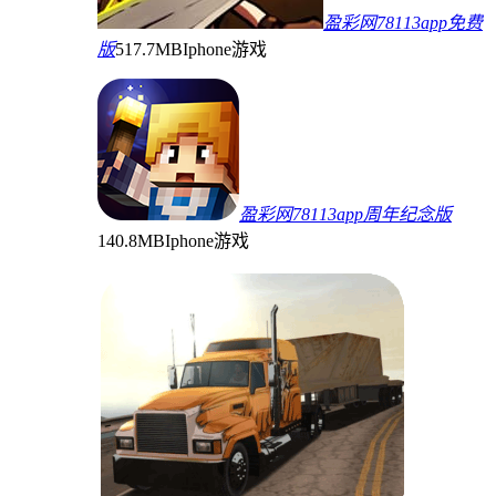
盈彩网78113app免费
版
517.7MB
Iphone游戏
盈彩网78113app周年纪念版
140.8MB
Iphone游戏