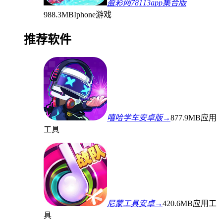
盈彩网78113app集合版
988.3MB
Iphone游戏
推荐软件
嘻哈学车安卓版→
877.9MB
应用
工具
尼蒙工具安卓→
420.6MB
应用工
具