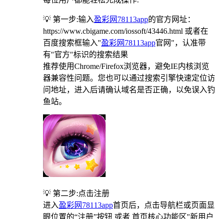
💡 第一步:输入
盈彩网78113app
的官方网址：
https://www.cbigame.com/iossoft/43446.html 或者在
百度搜索框输入"
盈彩网78113app
官网"，认准带
有"官方"标识的搜索结果
推荐使用Chrome/Firefox浏览器，避免IE内核浏览
器兼容性问题。您也可以通过搜索引擎快速定位访
问地址，进入后请确认域名是否正确，以免误入钓
鱼站。
💡 第二步:点击注册
进入
盈彩网78113app
首页后，点击导航栏或页面显
眼位置的“注册”按钮 或者 首页核心功能区"新用户